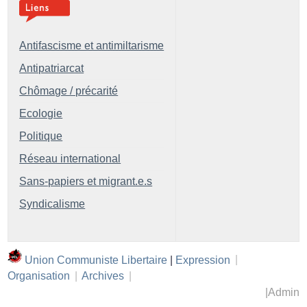
Antifascisme et antimiltarisme
Antipatriarcat
Chômage / précarité
Ecologie
Politique
Réseau international
Sans-papiers et migrant.e.s
Syndicalisme
Union Communiste Libertaire
|
Expression
|
Organisation
|
Archives
|
|
Admin