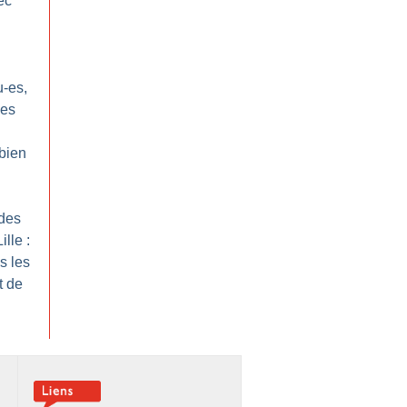
ec
u-es,
ues
 bien
 des
lle :
s les
t de