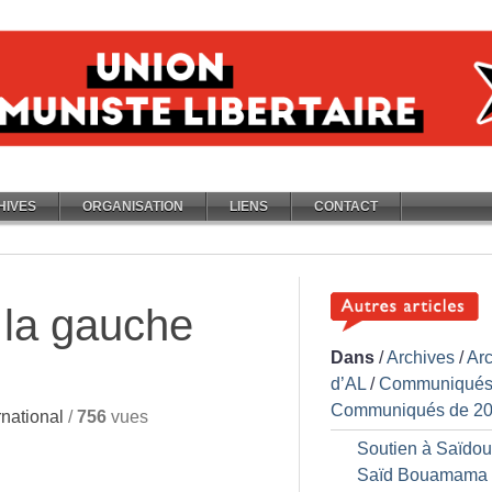
HIVES
ORGANISATION
LIENS
CONTACT
 la gauche
Dans
/
Archives
/
Ar
d’AL
/
Communiqués
Communiqués de 2
national
/
756
vues
Soutien à Saïdou
Saïd Bouamama