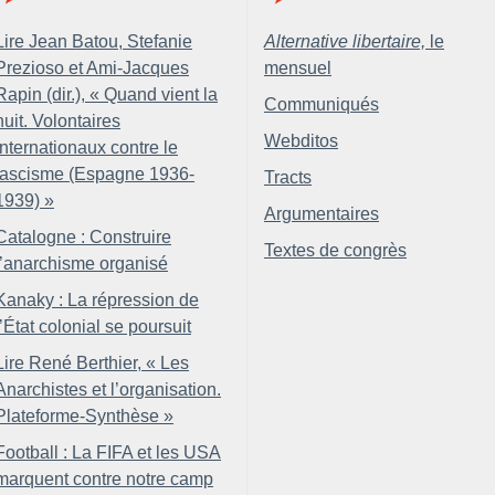
Lire Jean Batou, Stefanie
Alternative libertaire,
le
Prezioso et Ami-Jacques
mensuel
Rapin (dir.), «
Quand vient la
Communiqués
nuit. Volontaires
Webditos
internationaux contre le
fascisme (Espagne 1936-
Tracts
1939)
»
Argumentaires
Catalogne : Construire
Textes de congrès
l’anarchisme organisé
Kanaky : La répression de
l’État colonial se poursuit
Lire René Berthier, «
Les
Anarchistes et l’organisation.
Plateforme-Synthèse
»
Football : La FIFA et les USA
marquent contre notre camp