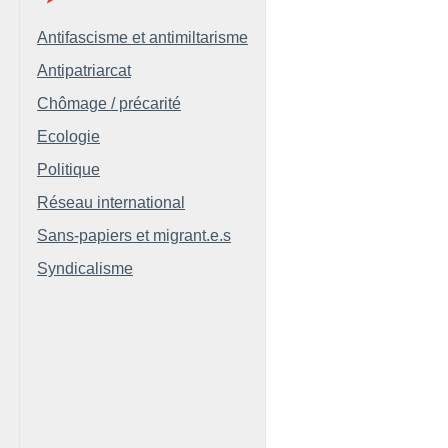
Antifascisme et antimiltarisme
Antipatriarcat
Chômage / précarité
Ecologie
Politique
Réseau international
Sans-papiers et migrant.e.s
Syndicalisme