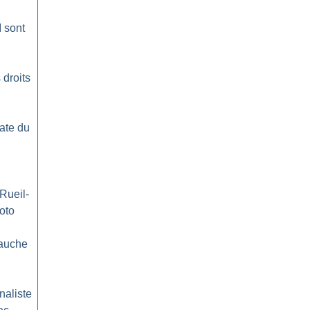
 sont
 droits
ate du
Rueil-
oto
gauche
rnaliste