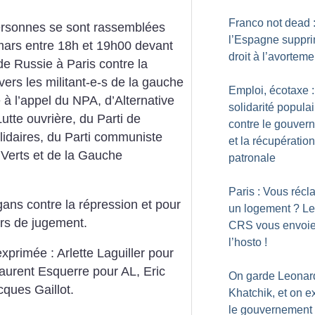
Franco not dead 
ersonnes se sont rassemblées
l’Espagne suppri
ars entre 18h et 19h00 devant
droit à l’avorteme
e Russie à Paris contre la
ers les militant-e-s de la gauche
Emploi, écotaxe :
 à l’appel du NPA, d’Alternative
solidarité populai
 Lutte ouvrière, du Parti de
contre le gouver
lidaires, du Parti communiste
et la récupération
 Verts et de la Gauche
patronale
Paris : Vous réc
ogans contre la répression et pour
un logement
? L
urs de jugement.
CRS vous envoie
l’hosto
!
xprimée : Arlette Laguiller pour
Laurent Esquerre pour AL, Eric
On garde Leonar
cques Gaillot.
Khatchik, et on e
le gouvernement