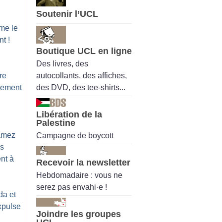
Soutenir l’UCL
:
me le
nt
!
Boutique UCL en ligne
Des livres, des
autocollants, des affiches,
re
des DVD, des tee-shirts...
nement
Libération de la
Palestine
lamez
Campagne de boycott
es
nt à
Recevoir la newsletter
Hebdomadaire : vous ne
serez pas envahi·e !
da et
xpulse
Joindre les groupes