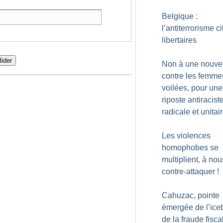
Belgique :
l’antiterrorisme ci
libertaires
lider
Non à une nouvel
contre les femme
voilées, pour une
riposte antiracist
radicale et unitai
Les violences
homophobes se
multiplient, à no
contre-attaquer
!
Cahuzac, pointe
émergée de l’ice
de la fraude fisca