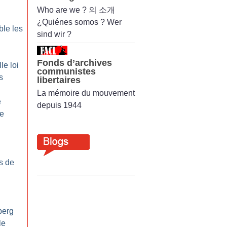
Who are we ? 의 소개
¿Quiénes somos ? Wer
ble les
sind wir ?
Fonds d’archives
le loi
communistes
s
libertaires
La mémoire du mouvement
e
depuis 1944
re
us de
berg
le