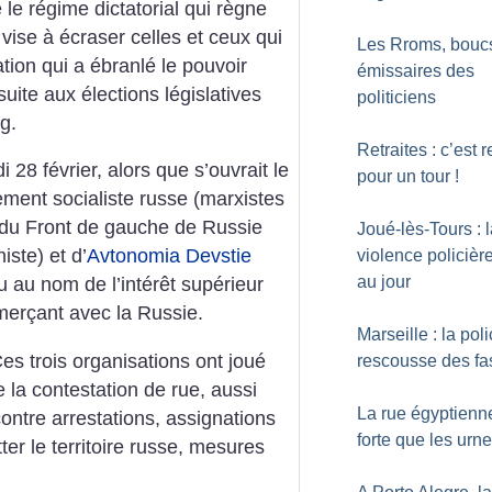
le régime dictatorial qui règne
vise à écraser celles et ceux qui
Les Rroms, bouc
ation qui a ébranlé le pouvoir
émissaires des
suite aux élections législatives
politiciens
g.
Retraites : c’est r
 28 février, alors que s’ouvrait le
pour un tour
!
ment socialiste russe (marxistes
, du Front de gauche de Russie
Joué-lès-Tours : 
ste) et d’
Avtonomia Devstie
violence policièr
au jour
u au nom de l’intérêt supérieur
merçant avec la Russie.
Marseille : la poli
Ces trois organisations ont joué
rescousse des fa
e la contestation de rue, aussi
La rue égyptienn
ncontre arrestations, assignations
forte que les urn
tter le territoire russe, mesures