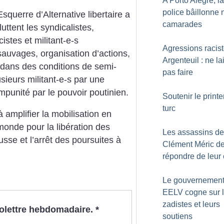
A Porto Alegre, la
police bâillonne 
squerre d’Alternative libertaire a
camarades
uttent les syndicalistes,
cistes et militant-e-s
Agressions racis
 sauvages, organisation d’actions,
Argenteuil : ne l
dans des conditions de semi-
pas faire
sieurs militant-e-s par une
mpunité par le pouvoir poutinien.
Soutenir le print
turc
 amplifier la mobilisation en
onde pour la libération des
Les assassins de
usse et l’arrêt des poursuites à
Clément Méric de
répondre de leur
Le gouvernement
EELV cogne sur 
zadistes et leurs
nfolettre hebdomadaire.
*
soutiens