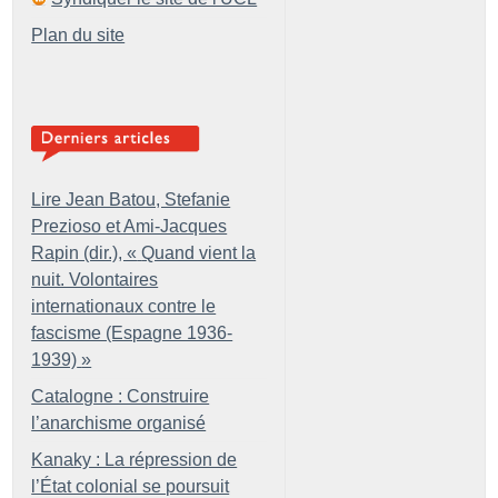
Plan du site
Lire Jean Batou, Stefanie
Prezioso et Ami-Jacques
Rapin (dir.), «
Quand vient la
nuit. Volontaires
internationaux contre le
fascisme (Espagne 1936-
1939)
»
Catalogne : Construire
l’anarchisme organisé
Kanaky : La répression de
l’État colonial se poursuit