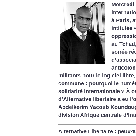
Mercredi
internati
à Paris, 
intitulée 
oppressi
au Tchad
soirée ré
d’associa
anticolon
militants pour le logiciel libr
commune : pourquoi le numéri
solidarité internationale
? À c
d’Alternative libertaire a eu l
Abdelkerim Yacoub Koundoug
division Afrique centrale d’Int
Alternative Libertaire : peux-