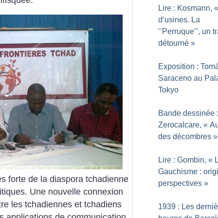
Lire : Kosmann, 
d’usines. La
’’Perruque’’, un tr
détourné
»
Exposition : Tom
Saraceno au Pal
Tokyo
Bande dessinée 
Zerocalcare, «
Au
des décombres
»
Lire : Gombin, «
Gauchisme : orig
rès forte de la diaspora tchadienne
perspectives
»
litiques. Une nouvelle connexion
re les tchadiennes et tchadiens
1939 : Les derni
 Les applications de communication