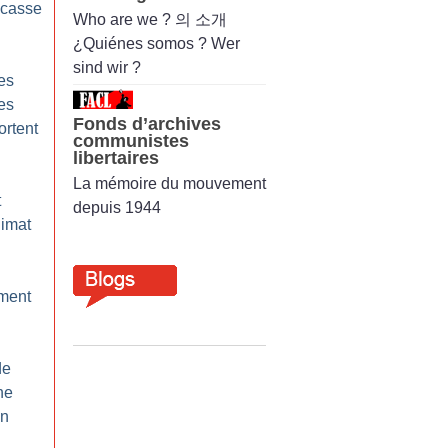
 casse
Who are we ? 의 소개
¿Quiénes somos ? Wer
sind wir ?
es
les
Fonds d’archives
ortent
communistes
libertaires
La mémoire du mouvement
t
depuis 1944
limat
ement
de
ne
on