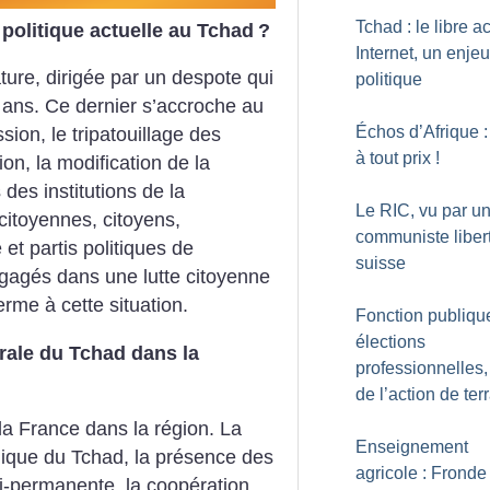
Tchad : le libre a
 politique actuelle au Tchad
?
Internet, un enjeu
ture, dirigée par un despote qui
politique
8 ans. Ce dernier s’accroche au
Échos d’Afrique :
sion, le tripatouillage des
à tout prix
!
on, la modification de la
 des institutions de la
Le RIC, vu par u
itoyennes, citoyens,
communiste liber
 et partis politiques de
suisse
ngagés dans une lutte citoyenne
erme à cette situation.
Fonction publique
élections
trale du Tchad dans la
professionnelles,
de l’action de ter
la France dans la région. La
Enseignement
gique du Tchad, la présence des
agricole : Fronde
si-permanente, la coopération