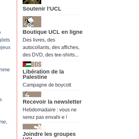
Soutenir l’UCL
Boutique UCL en ligne
e
Des livres, des
ilets
autocollants, des affiches,
njeux
des DVD, des tee-shirts...
comme
Libération de la
Palestine
Campagne de boycott
s
Recevoir la newsletter
Hebdomadaire : vous ne
serez pas envahi·e !
ime,
Joindre les groupes