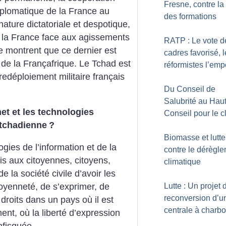
Fresne, contre la
 diplomatique de la France au
des formations
ature dictatoriale et despotique,
e la France face aux agissements
RATP : Le vote d
 montrent que ce dernier est
cadres favorisé, 
de la Françafrique. Le Tchad est
réformistes l’emp
redéploiement militaire français
Du Conseil de
Salubrité au Hau
net et les technologies
Conseil pour le c
 tchadienne
?
Biomasse et lutte
ogies de l’information et de la
contre le dérègl
s aux citoyennes, citoyens,
climatique
de la société civile d’avoir les
oyenneté, de s’exprimer, de
Lutte : Un projet 
reconversion d’u
 droits dans un pays où il est
centrale à charb
ent, où la liberté d’expression
nfisquée.