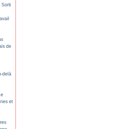
«
Sorti
avail
ás
ais de
:
-delà
Le
ines et
ères