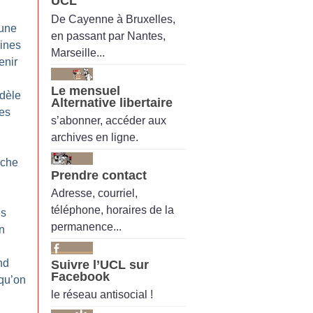
UCL
De Cayenne à Bruxelles,
’une
en passant par Nantes,
aines
Marseille...
enir
Le mensuel
dèle
Alternative libertaire
des
s’abonner, accéder aux
archives en ligne.
nche
Prendre contact
Adresse, courriel,
téléphone, horaires de la
ls
permanence...
on
nd
Suivre l’UCL sur
Facebook
 qu’on
le réseau antisocial !