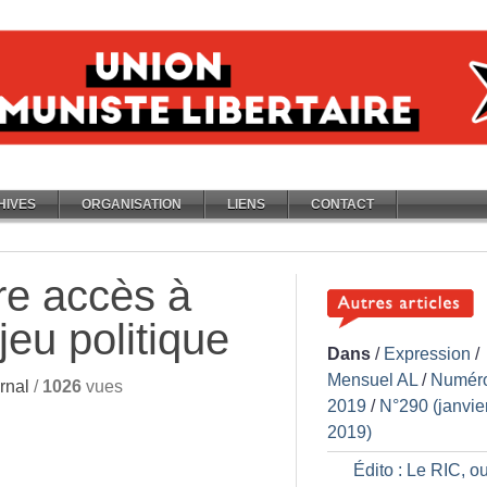
HIVES
ORGANISATION
LIENS
CONTACT
bre accès à
jeu politique
Dans
/
Expression
/
Mensuel AL
/
Numér
rnal
/
1026
vues
2019
/
N°290 (janvie
2019)
Édito : Le RIC, o