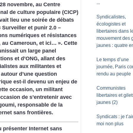
...
 28 novembre, au Centre
onal de culture populaire (CICP)
Syndicalistes,
avait lieu une soirée de débats
écologistes et
«
Surveiller et punir 2.0 –
libertaires dans l
ons numériques et résistances
mouvement des g
, au Cameroun, et ici…
». Cette
jaunes : quatre e
unissait un large panel
tions et d’ONG, allant des
Le temps d’une
ialistes aux militantes et
journée, Paris 
e, autour d’une question
rendu au peuple
que est-il devenu un enjeu de
Communistes
ette occasion, un militant
libertaires et gilet
’occasion de s’entretenir avec
jaunes (2)
oumi, responsable de la
ernet sans frontières.
Syndicats : je t’a
moi non plus
tu présenter Internet sans