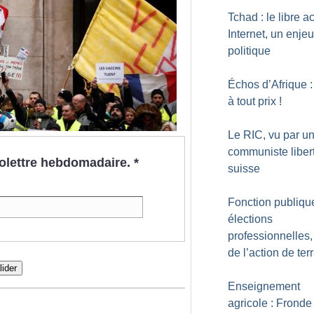
Tchad : le libre a
Internet, un enjeu
politique
Échos d’Afrique :
à tout prix
!
Le RIC, vu par u
communiste liber
nfolettre hebdomadaire.
*
suisse
Fonction publique
élections
professionnelles,
de l’action de ter
lider
Enseignement
agricole : Fronde