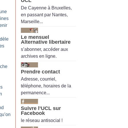
UCL
De Cayenne à Bruxelles,
’une
en passant par Nantes,
aines
Marseille...
enir
Le mensuel
dèle
Alternative libertaire
des
s’abonner, accéder aux
archives en ligne.
nche
Prendre contact
Adresse, courriel,
téléphone, horaires de la
ls
permanence...
on
nd
Suivre l’UCL sur
Facebook
 qu’on
le réseau antisocial !