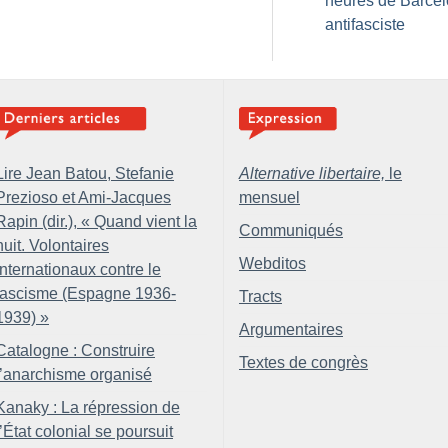
heures de Barce
antifasciste
Lire Jean Batou, Stefanie
Alternative libertaire,
le
Prezioso et Ami-Jacques
mensuel
Rapin (dir.), «
Quand vient la
Communiqués
nuit. Volontaires
Webditos
internationaux contre le
fascisme (Espagne 1936-
Tracts
1939)
»
Argumentaires
Catalogne : Construire
Textes de congrès
l’anarchisme organisé
Kanaky : La répression de
l’État colonial se poursuit