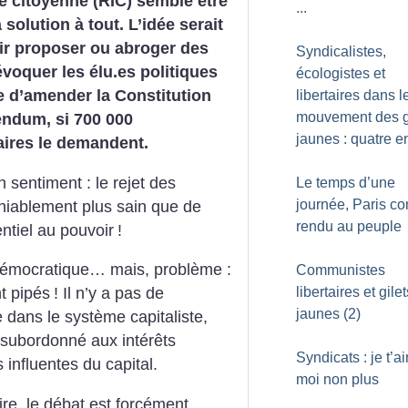
ive citoyenne (RIC) semble être
...
 solution à tout. L’idée serait
ir proposer ou abroger des
Syndicalistes,
révoquer les élu.es politiques
écologistes et
 d’amender la Constitution
libertaires dans l
mouvement des g
endum, si 700 000
jaunes : quatre e
aires le demandent.
 sentiment : le rejet des
Le temps d’une
journée, Paris 
éniablement plus sain que de
rendu au peuple
ntiel au pouvoir
!
démocratique… mais, problème :
Communistes
libertaires et gilet
t pipés
! Il n’y a pas de
jaunes (2)
 dans le système capitaliste,
t subordonné aux intérêts
Syndicats : je t’a
s influentes du capital.
moi non plus
re, le débat est forcément