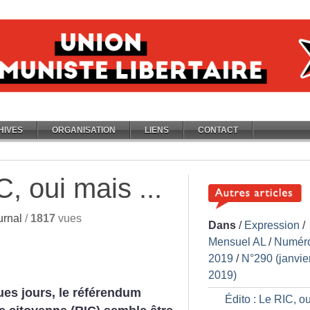
HIVES
ORGANISATION
LIENS
CONTACT
C, oui mais ...
urnal
/
1817
vues
Dans
/
Expression
/
Mensuel AL
/
Numér
2019
/
N°290 (janvie
2019)
es jours, le référendum
Édito : Le RIC, o