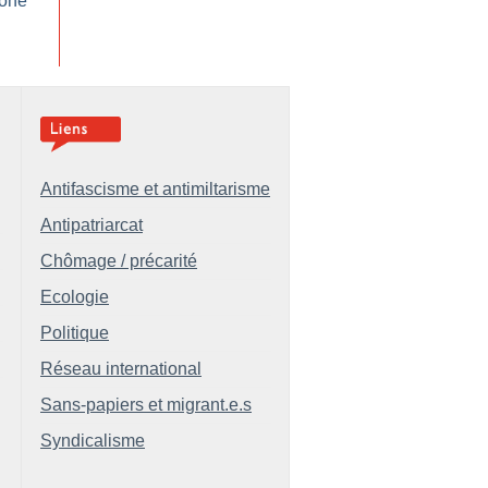
lone
Antifascisme et antimiltarisme
Antipatriarcat
Chômage / précarité
Ecologie
Politique
Réseau international
Sans-papiers et migrant.e.s
Syndicalisme