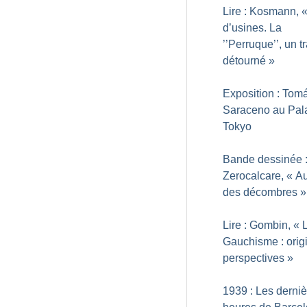
Lire : Kosmann, 
d’usines. La
’’Perruque’’, un tr
détourné
»
Exposition : Tom
Saraceno au Pal
Tokyo
Bande dessinée 
Zerocalcare, «
Au
des décombres
»
Lire : Gombin, «
Gauchisme : orig
perspectives
»
1939 : Les derni