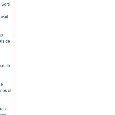
«
Sorti
avail
ás
ais de
:
-delà
Le
ines et
ères