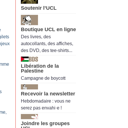
Soutenir l’UCL
Boutique UCL en ligne
e
Des livres, des
ilets
autocollants, des affiches,
njeux
des DVD, des tee-shirts...
comme
Libération de la
Palestine
Campagne de boycott
s
Recevoir la newsletter
Hebdomadaire : vous ne
serez pas envahi·e !
ime,
Joindre les groupes