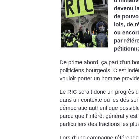
d’initiat
devenu la
de pouvo
lois, de 
ou encore
par référ
pétitionn
De prime abord, ça part d’un bon
politiciens bourgeois. C’est ind
vouloir porter un homme provide
Le RIC serait donc un progrès 
dans un contexte où les dés son
démocratie authentique possible
parce que l’intérêt général y es
particuliers des fractions les plu
Lors d’une campagne référendai