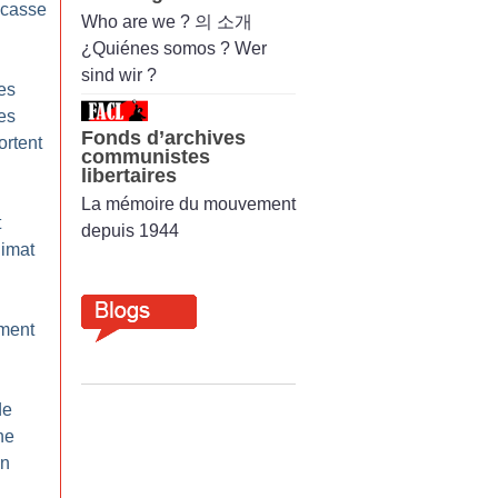
 casse
Who are we ? 의 소개
¿Quiénes somos ? Wer
sind wir ?
es
les
Fonds d’archives
ortent
communistes
libertaires
La mémoire du mouvement
t
depuis 1944
limat
ement
de
ne
on