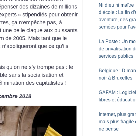
Ni dieu ni maître
épenser des dizaines de millions
d’école : La fin d
experts
» stipendiés pour obtenir
aventure, des gr
rtes, ça n’empêche pas, à
semées pour l’av
t une belle claque aux puissants
 de 2005. Mais tant que le
La Poste : Un mo
s n’appliqueront que ce qu’ils
de privatisation 
services publics
s qu’on ne s’y trompe pas : le
Belgique : Dima
le sans la socialisation et
noir à Bruxelles
élimination des capitalistes
!
GAFAM : Logicie
décembre 2018
libres et éducati
Internet, plus gra
mais plus fragile
ne pense