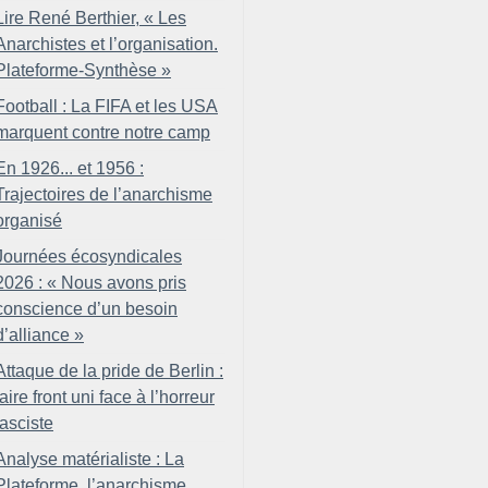
Lire René Berthier, «
Les
Anarchistes et l’organisation.
Plateforme-Synthèse
»
Football : La FIFA et les USA
marquent contre notre camp
En 1926... et 1956 :
Trajectoires de l’anarchisme
organisé
Journées écosyndicales
2026 : «
Nous avons pris
conscience d’un besoin
d’alliance
»
Attaque de la pride de Berlin :
faire front uni face à l’horreur
fasciste
Analyse matérialiste : La
Plateforme, l’anarchisme