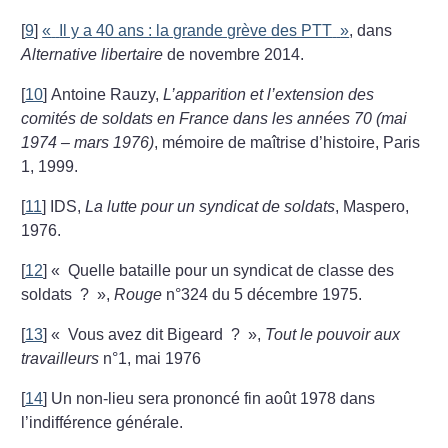
[
9
]
«
Il y a 40 ans : la grande grève des PTT
»
, dans
Alternative libertaire
de novembre 2014.
[
10
]
Antoine Rauzy,
L’apparition et l’extension des
comités de soldats en France dans les années 70 (mai
1974 – mars 1976)
, mémoire de maîtrise d’histoire, Paris
1, 1999.
[
11
]
IDS,
La lutte pour un syndicat de soldats
, Maspero,
1976.
[
12
]
«
Quelle bataille pour un syndicat de classe des
soldats
?
»,
Rouge
n°324 du 5 décembre 1975.
[
13
]
«
Vous avez dit Bigeard
?
»,
Tout le pouvoir aux
travailleurs
n°1, mai 1976
[
14
]
Un non-lieu sera prononcé fin août 1978 dans
l’indifférence générale.