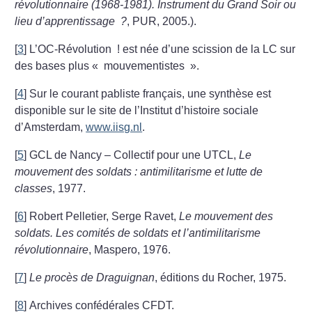
révolutionnaire (1968-1981). Instrument du Grand Soir ou
lieu d’apprentissage
?
, PUR, 2005.).
[
3
]
L’OC-Révolution
! est née d’une scission de la LC sur
des bases plus «
mouvementistes
».
[
4
]
Sur le courant pabliste français, une synthèse est
disponible sur le site de l’Institut d’histoire sociale
d’Amsterdam,
www.iisg.nl
.
[
5
]
GCL de Nancy – Collectif pour une UTCL,
Le
mouvement des soldats : antimilitarisme et lutte de
classes
, 1977.
[
6
]
Robert Pelletier, Serge Ravet,
Le mouvement des
soldats. Les comités de soldats et l’antimilitarisme
révolutionnaire
, Maspero, 1976.
[
7
]
Le procès de Draguignan
, éditions du Rocher, 1975.
[
8
]
Archives confédérales CFDT.