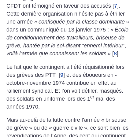
CFDT ont témoigné en faveur des accusés
[
7
]
.
Cette dernière organisation n’hésite pas à étriller
une armée
«
confisquée par la classe dominante
»
dans un communiqué du 13 janvier 1975 :
«
École
de conditionnement des travailleurs, briseuse de
grève, hantée par le soi-disant “ennemi intérieur”,
voilà l’armée que connaissent les soldats
»
[
8
]
.
Le fait que le contingent ait été réquisitionné lors
des grèves des PTT
[
9
]
et des éboueurs en ­
octobre-novembre 1974 contribue en effet au
ralliement syndical. Et l’on voit défiler, masqués,
er
des soldats en uniforme lors des 1
mai des
années 1970.
Mais au-delà de la lutte contre l’armée «
briseuse
de grève
» ou de «
guerre civile
», ce sont bien les
revendications de l’Appel des cent qui continuent