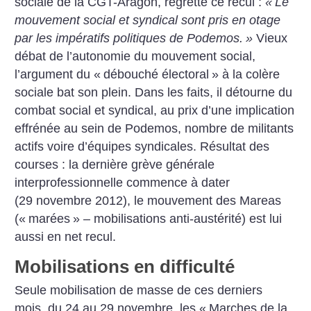
sociale de la CGT-Aragón, regrette ce recul :
«
Le
mouvement social et syndical sont pris en otage
par les impératifs politiques de Podemos.
»
Vieux
débat de l’autonomie du mouvement social,
l’argument du «
débouché électoral
» à la colère
sociale bat son plein. Dans les faits, il détourne du
combat social et syndical, au prix d’une implication
effrénée au sein de Podemos, nombre de militants
actifs voire d’équipes syndicales. Résultat des
courses : la dernière grève générale
interprofessionnelle commence à dater
(29 novembre 2012), le mouvement des Mareas
(«
marées
» – mobilisations anti-austérité) est lui
aussi en net recul.
Mobilisations en difficulté
Seule mobilisation de masse de ces derniers
mois, du 24 au 29 novembre, les «
Marches de la