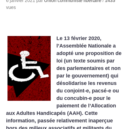
6 janvier 2021 par
Union communiste libertaire
/
1435
vues
Le 13 février 2020,
l’Assemblée Nationale a
adopté une proposition de
loi (un texte soumis par
des parlementaires et non
par le gouvernement) qui
désolidarise les revenus
du conjoint-e, pacsé-e ou
du concubin-e pour le
paiement de l’Allocation
aux Adultes Handicapés (AAH). Cette
information, passée relativement inaperçue
hors des milieux associatifs et militants du