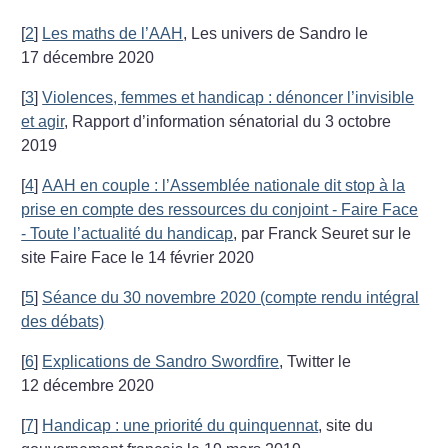
[
2
]
Les maths de l’AAH
, Les univers de Sandro le
17 décembre 2020
[
3
]
Violences, femmes et handicap : dénoncer l’invisible
et agir
, Rapport d’information sénatorial du 3 octobre
2019
[
4
]
AAH en couple : l’Assemblée nationale dit stop à la
prise en compte des ressources du conjoint - Faire Face
- Toute l’actualité du handicap
, par Franck Seuret sur le
site Faire Face le 14 février 2020
[
5
]
Séance du 30 novembre 2020 (compte rendu intégral
des débats)
[
6
]
Explications de Sandro Swordfire
, Twitter le
12 décembre 2020
[
7
]
Handicap : une priorité du quinquennat
, site du