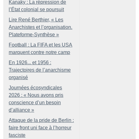
Kanaky : La répression de
l’État colonial se poursuit
Lire René Berthier, «
Les
Anarchistes et l’organisation.
Plateforme-Synthèse
»
Football : La FIFA et les USA
marquent contre notre camp
En 1926... et 1956 :
Trajectoires de l’anarchisme
organisé
Journées écosyndicales
2026 : «
Nous avons pris
conscience d’un besoin
d’alliance
»
Attaque de la pride de Berlin :
faire front uni face à l’horreur
fasciste