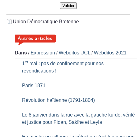
Valider
[
1
]
Union Démocratique Bretonne
Dans
/
Expression
/
Webditos UCL
/
Webditos 2021
er
1
mai : pas de confinement pour nos
revendications
!
Paris 1871
Révolution haïtienne (1791-1804)
Le 8 janvier dans la rue avec la gauche kurde, vérité
et justice pour Fidan, Sakîne et Leyla
En master ou ailleurs, la sélection c’est toujours non