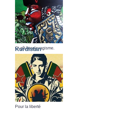
Ci-gît l’esclavagisme.
Kurdistan
Pour la liberté