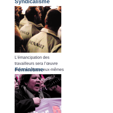
Syndicalisme
L’émancipation des
travailleurs sera l’œuvre
Féminisme
des travailleurs eux-mêmes