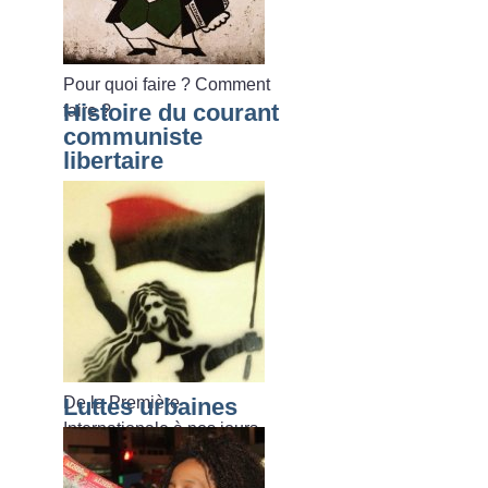
Pour quoi faire
? Comment
Histoire du courant
faire
?
communiste
libertaire
De la Première
Luttes urbaines
Internationale à nos jours.