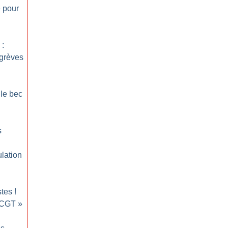
e pour
 :
 grèves
 le bec
s
ulation
stes
!
 CGT
»