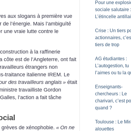
Pour une explosi
sociale salutaire 
èves aux slogans à première vue
L’étincelle antilla
r de l’énergie. Mais l’ambiguïté
Crise : Un tiers p
une vraie lutte contre le
actionnaires, c’es
tiers de trop
 construction à la raffinerie
AG étudiantes :
a côte est de l’Angleterre, ont fait
L’autogestion, tu
ravailleurs étrangers non
l’aimes ou tu la q
s-traitance italienne IREM. Le
ur des travailleurs anglais
»
était
Enseignants-
inistre travailliste Gordon
chercheurs : Le
lles, l’action a fait tâche
charivari, c’est p
quand
?
ocial
Toulouse : Le Mir
es grèves de xénophobie.
«
On ne
alouettes