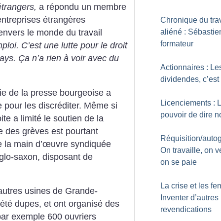
étrangers,
a répondu un membre
entreprises étrangères
Chronique du trav
aliéné : Sébastie
envers le monde du travail
formateur
ploi. C’est une lutte pour le droit
pays. Ça n’a rien à voir avec du
Actionnaires : Le
dividendes, c’est 
tie de la presse bourgeoise a
Licenciements : 
pour les discréditer. Même si
pouvoir de dire n
ite a limité le soutien de la
de des grèves est pourtant
Réquisition/autog
re la main d’œuvre syndiquée
On travaille, on v
nglo-saxon, disposant de
on se paie
La crise et les f
autres usines de Grande-
Inventer d’autres
 été dupes, et ont organisé des
revendications
 par exemple 600 ouvriers