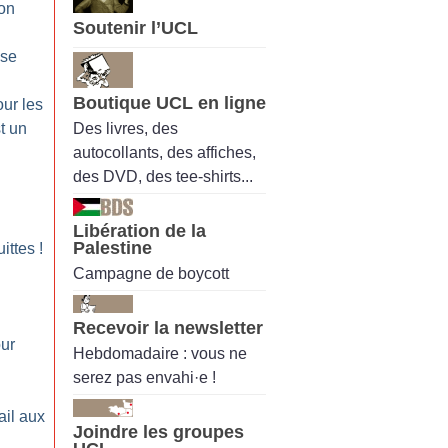
on
Soutenir l’UCL
:
ise
Boutique UCL en ligne
our les
Des livres, des
t un
autocollants, des affiches,
des DVD, des tee-shirts...
Libération de la
Palestine
uittes
!
Campagne de boycott
Recevoir la newsletter
our
Hebdomadaire : vous ne
serez pas envahi·e !
ail aux
Joindre les groupes