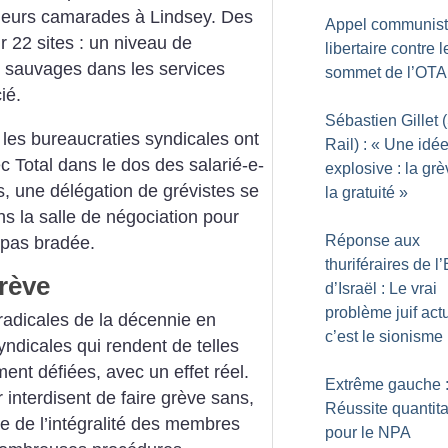
c leurs camarades à Lindsey. Des
Appel communis
r 22 sites : un niveau de
libertaire contre l
es sauvages dans
les services
sommet de l’OT
ié.
Sébastien Gillet
les bureaucraties syndicales ont
Rail) : «
Une idé
 Total dans le dos des salarié-e-
explosive : la grè
s, une délégation de grévistes se
la gratuité
»
ns la salle de négociation pour
Réponse aux
 pas bradée.
thuriféraires de l’
grève
d’Israël : Le vrai
problème juif actu
radicales de la décennie en
c’est le sionisme
ndicales qui rendent de telles
ment défiées, avec un effet réel.
Extrême gauche 
 interdisent de faire grève sans,
Réussite quantita
le de l’intégralité des membres
pour le NPA