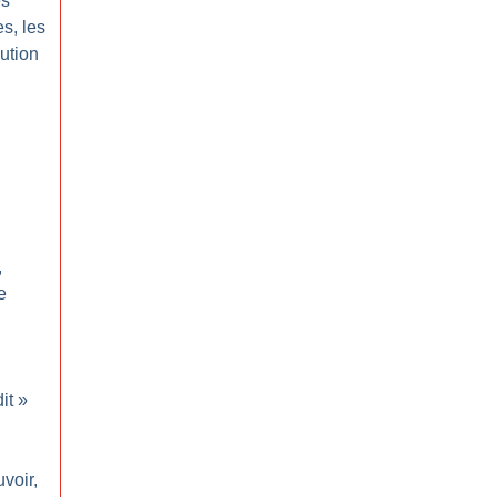
es
s, les
lution
,
e
it
»
voir,