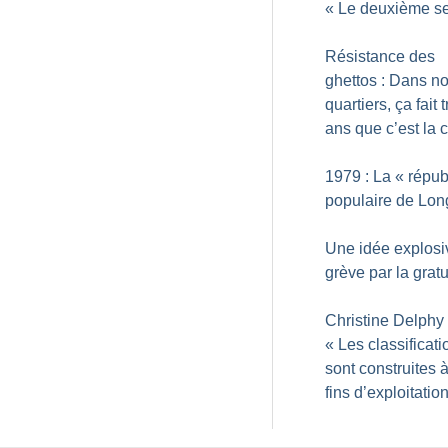
«
Le deuxième s
Résistance des
ghettos : Dans n
quartiers, ça fait 
ans que c’est la c
1979 : La «
répub
populaire de Lo
Une idée explosiv
grève par la gratu
Christine Delphy 
«
Les classificati
sont construites 
fins d’exploitatio