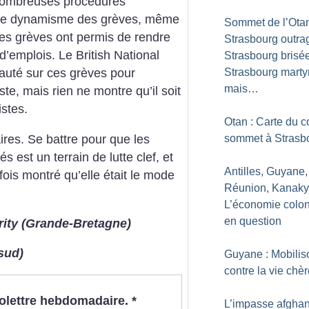
e nombreuses procédures
r le dynamisme des grèves, même
Sommet de l’Otan
ces grèves ont permis de rendre
Strasbourg outra
d’emplois. Le British National
Strasbourg brisée
Strasbourg marty
sauté sur ces grèves pour
mais…
e, mais rien ne montre qu’il soit
stes.
Otan : Carte du c
ires. Se battre pour que les
sommet à Strasb
s est un terrain de lutte clef, et
Antilles, Guyane,
 fois montré qu’elle était le mode
Réunion, Kanaky.
L’économie colon
en question
rity
(Grande-Bretagne)
sud)
Guyane : Mobilis
contre la vie chè
nfolettre hebdomadaire.
*
L’impasse afgha