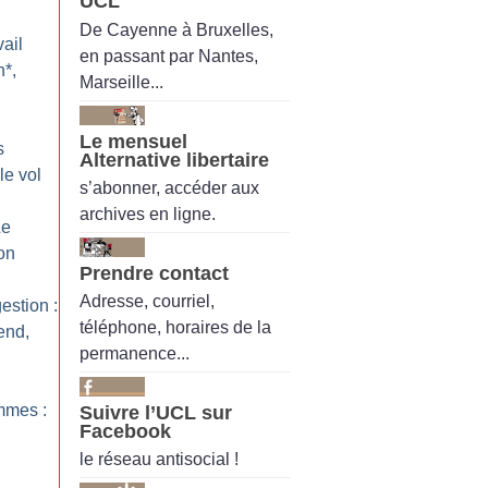
UCL
De Cayenne à Bruxelles,
ail
en passant par Nantes,
n*,
Marseille...
Le mensuel
s
Alternative libertaire
le vol
s’abonner, accéder aux
archives en ligne.
Le
on
Prendre contact
Adresse, courriel,
estion :
téléphone, horaires de la
end,
permanence...
emmes :
Suivre l’UCL sur
Facebook
le réseau antisocial !