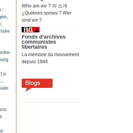
Who are we ? 의 소개
 :
¿Quiénes somos ? Wer
gée,
sind wir ?
,
risée
Fonds d’archives
communistes
libertaires
ontre-
La mémoire du mouvement
ourg
depuis 1944
 La
..
iale
ons
re
ne