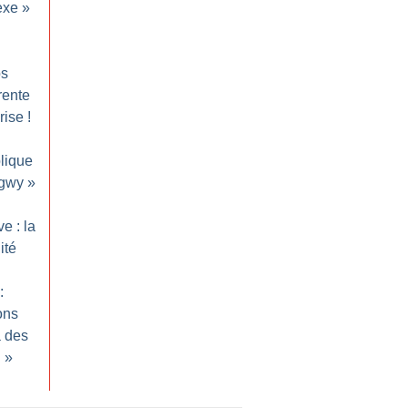
exe
»
os
trente
rise
!
lique
ngwy
»
e : la
ité
:
ons
à des
n
»