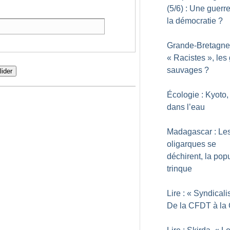
(5/6) : Une guerr
la démocratie
?
Grande-Bretagne
«
Racistes
», les
sauvages
?
lider
Écologie : Kyoto,
dans l’eau
Madagascar : Le
oligarques se
déchirent, la pop
trinque
Lire : «
Syndicali
De la CFDT à la