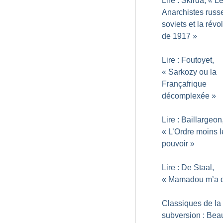
Lire : Skirda, «
L
Anarchistes russe
soviets et la révo
de 1917
»
Lire : Foutoyet,
«
Sarkozy ou la
Françafrique
décomplexée
»
Lire : Baillargeon
«
L’Ordre moins l
pouvoir
»
Lire : De Staal,
«
Mamadou m’a d
Classiques de la
subversion : Beau