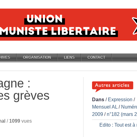
HIVES
ORGANISATION
LIENS
CONTACT
agne :
les grèves
Dans
/
Expression
/
Mensuel AL
/
Numér
2009
/
n°182 (mars 
nal
/
1099
vues
Edito : Tout est à