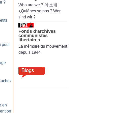
ur
?
Who are we ? 의 소개
¿Quiénes somos ? Wer
sind wir ?
etits
Fonds d’archives
communistes
libertaires
u pour
La mémoire du mouvement
depuis 1944
iage
Cachez
e en
vention