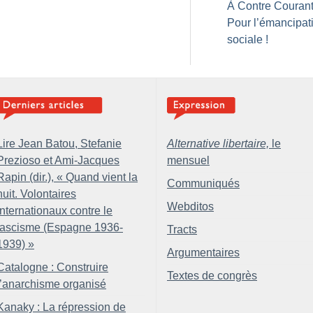
À Contre Courant
Pour l’émancipat
sociale
!
Lire Jean Batou, Stefanie
Alternative libertaire,
le
Prezioso et Ami-Jacques
mensuel
Rapin (dir.), «
Quand vient la
Communiqués
nuit. Volontaires
Webditos
internationaux contre le
fascisme (Espagne 1936-
Tracts
1939)
»
Argumentaires
Catalogne : Construire
Textes de congrès
l’anarchisme organisé
Kanaky : La répression de