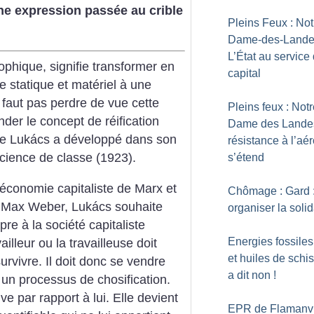
e expression passée au crible
Pleins Feux : Not
Dame-des-Lande
L’État au service
sophique, signifie transformer en
capital
e statique et matériel à une
e faut pas perdre de vue cette
Pleins feux : Not
der le concept de réification
Dame des Landes
que Lukács a développé dans son
résistance à l’aér
cience de classe (1923).
s’étend
l’économie capitaliste de Marx et
Chômage : Gard 
de Max Weber, Lukács souhaite
organiser la solid
e à la société capitaliste
Energies fossiles
vailleur ou la travailleuse doit
et huiles de schis
urvivre. Il doit donc se vendre
a dit non
!
n processus de chosification.
ive par rapport à lui. Elle devient
EPR de Flamanvil