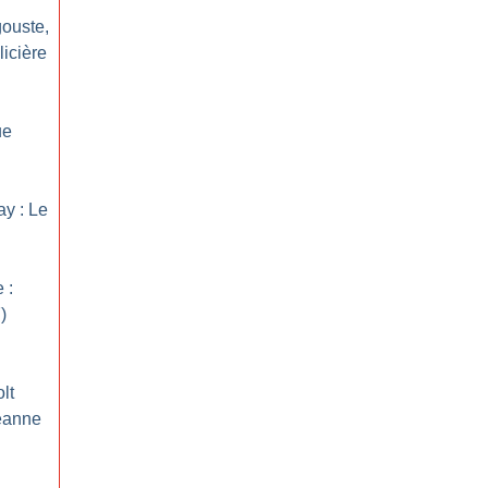
gouste,
icière
ue
ay : Le
 :
)
lt
Jeanne