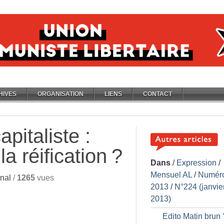
HIVES
ORGANISATION
LIENS
CONTACT
apitaliste :
a réification
?
Dans
/
Expression
/
Mensuel AL
/
Numér
nal
/
1265
vues
2013
/
N°224 (janvie
2013)
Edito Matin brun