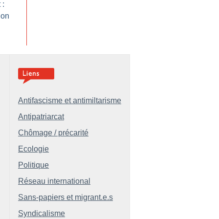
 :
ion
Antifascisme et antimiltarisme
Antipatriarcat
Chômage / précarité
Ecologie
Politique
Réseau international
Sans-papiers et migrant.e.s
Syndicalisme