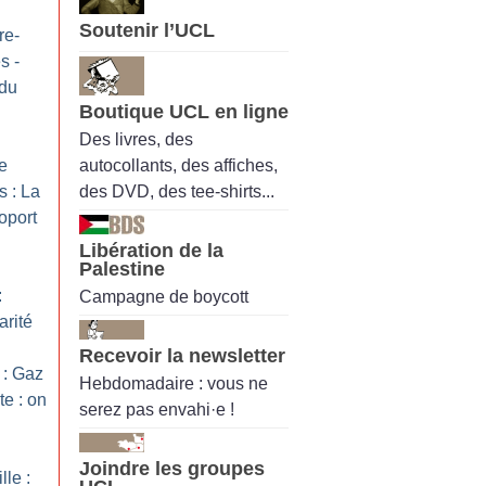
Soutenir l’UCL
re-
s -
 du
Boutique UCL en ligne
Des livres, des
autocollants, des affiches,
re
des DVD, des tee-shirts...
 : La
oport
Libération de la
Palestine
:
Campagne de boycott
arité
Recevoir la newsletter
 : Gaz
Hebdomadaire : vous ne
te : on
serez pas envahi·e !
Joindre les groupes
le :