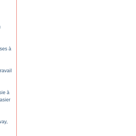
u
ses à
ravail
sie à
asier
way,