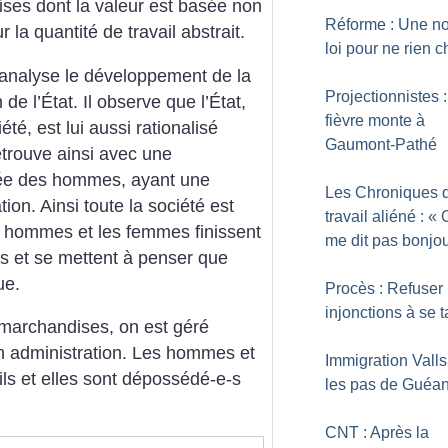
ses dont la valeur est basée non
Réforme : Une no
r la quantité de travail abstrait.
loi pour ne rien 
alyse le développement de la
Projectionnistes 
de l’État. Il observe que l’État,
fièvre monte à
té, est lui aussi rationalisé
Gaumont-Pathé
trouve ainsi avec une
gnée des hommes, ayant une
Les Chroniques 
tion. Ainsi toute la société est
travail aliéné : «
s hommes et les femmes finissent
me dit pas bonjour
ls et se mettent à penser que
ue.
Procès : Refuser 
injonctions à se t
marchandises, on est géré
on administration. Les hommes et
Immigration Vall
 ils et elles sont dépossédé-e-s
les pas de Guéan
CNT : Après la