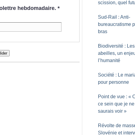
scission, quel fut
nfolettre hebdomadaire.
*
Sud-Rail : Anti-
bureaucratisme p
bras
Biodiversité : Les
abeilles, un enje
lider
l’humanité
Société : Le mar
pour personne
Point de vue : «
ce sein que je ne
saurais voir
»
Révolte de mass
Slovénie et inter