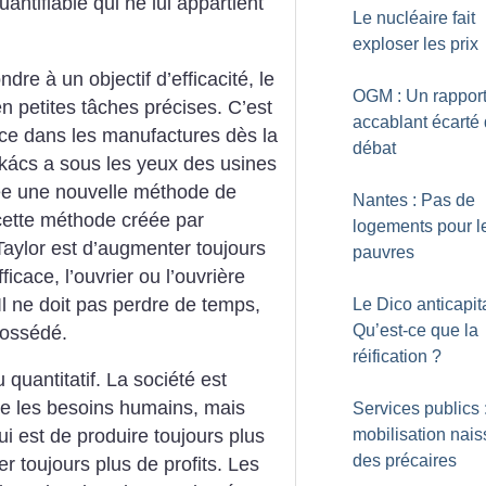
antifiable qui ne lui appartient
Le nucléaire fait
exploser les prix
e à un objectif d’efficacité, le
OGM : Un rappor
 en petites tâches précises. C’est
accablant écarté
lace dans les manufactures dès la
débat
kács a sous les yeux des usines
ée une nouvelle méthode de
Nantes : Pas de
e cette méthode créée par
logements pour l
Taylor est d’augmenter toujours
pauvres
fficace, l’ouvrier ou l’ouvrière
l ne doit pas perdre de temps,
Le Dico anticapita
Qu’est-ce que la
possédé.
réification
?
u quantitatif. La société est
re les besoins humains, mais
Services publics 
mobilisation nais
ui est de produire toujours plus
des précaires
 toujours plus de profits. Les