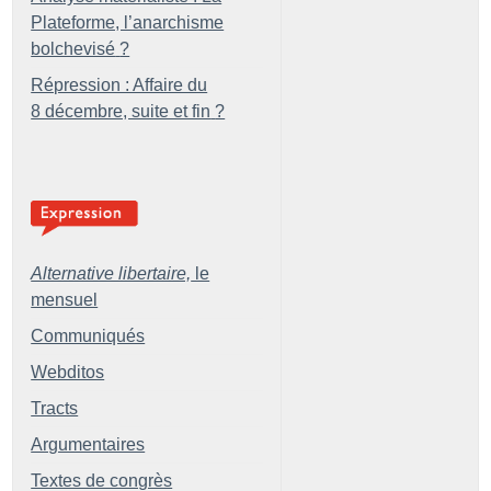
Plateforme, l’anarchisme
bolchevisé
?
Répression : Affaire du
8 décembre, suite et fin
?
Alternative libertaire,
le
mensuel
Communiqués
Webditos
Tracts
Argumentaires
Textes de congrès