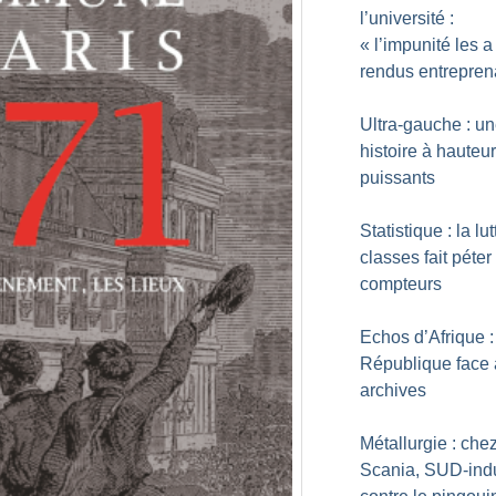
l’université :
«
l’impunité les a
rendus entrepren
Ultra-gauche : u
histoire à hauteu
puissants
Statistique : la lu
classes fait péter
compteurs
Echos d’Afrique :
République face 
archives
Métallurgie : che
Scania, SUD-indu