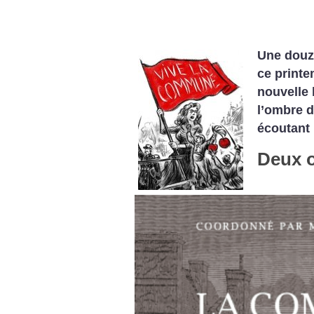
Une douza
ce print
nouvelle 
l’ombre d
écoutant 
Deux o