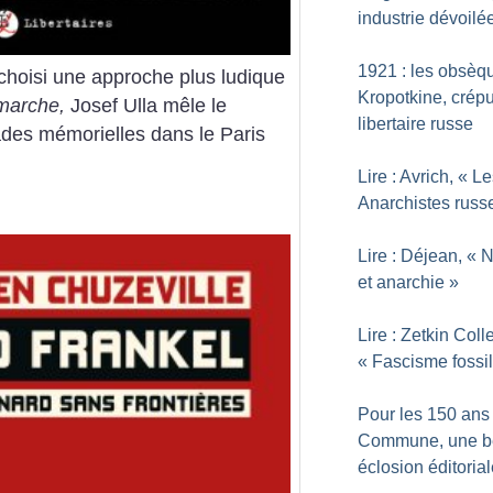
industrie dévoilé
1921 : les obsèq
 a choisi une approche plus ludique
Kropotkine, crép
 marche,
Josef Ulla mêle le
libertaire russe
ades mémorielles dans le Paris
Lire : Avrich, «
Le
Anarchistes russ
Lire : Déjean, «
N
et anarchie
»
Lire : Zetkin Coll
«
Fascisme fossi
Pour les 150 ans 
Commune, une b
éclosion éditoria