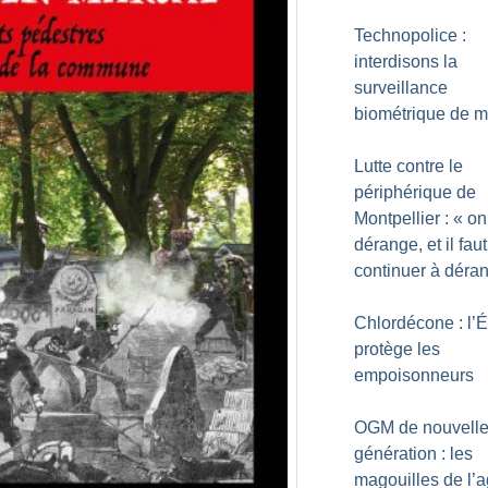
Technopolice :
interdisons la
surveillance
biométrique de 
Lutte contre le
périphérique de
Montpellier : «
on
dérange, et il faut
continuer à déra
Chlordécone : l’É
protège les
empoisonneurs
OGM de nouvell
génération : les
magouilles de l’a