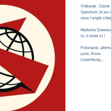
Vidéaste : Game
Spectrum, le jeu 
sous l’angle criti
Madama Diawara, 
ici, il reste ici
!
Polonaise, allem
juive, Rosa
Luxemburg...