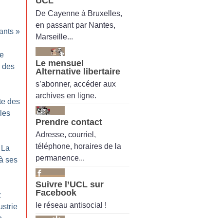
UCL
De Cayenne à Bruxelles,
en passant par Nantes,
ants
»
Marseille...
ne
Le mensuel
r des
Alternative libertaire
s’abonner, accéder aux
archives en ligne.
tte des
 les
Prendre contact
Adresse, courriel,
téléphone, horaires de la
 La
permanence...
à ses
Suivre l’UCL sur
Facebook
z
le réseau antisocial !
strie