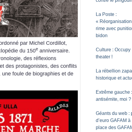
contre le pingoui
La Poste :
«
Réorganisation
rime avec puniti
bidon
rdonné par Michel Cordillot,
e
Culture : Occupy
lopédie du 150
anniversaire.
theater
!
ronologie, des réflexions
t des protagonistes, des conflits
La rébellion zapat
, une foule de biographies et de
historique et actu
Extrême gauche 
antisémite, moi
?
Géants du web : 
d’euro GAFAM à 
place des GAFA