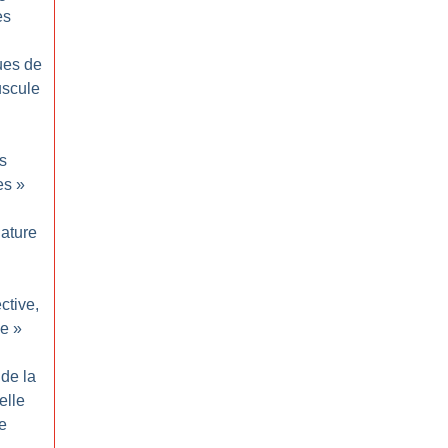
es
ues de
uscule
s
es
»
ature
ective,
le
»
de la
elle
le