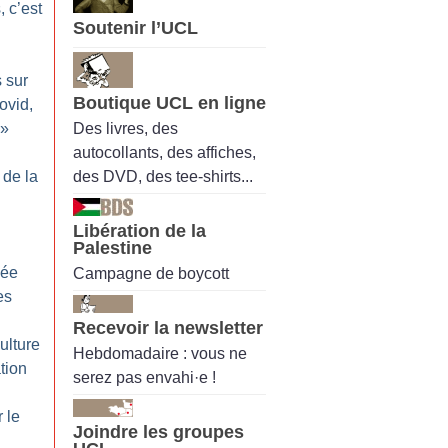
, c’est
Soutenir l’UCL
 sur
Boutique UCL en ligne
ovid,
Des livres, des
»
autocollants, des affiches,
des DVD, des tee-shirts...
 de la
Libération de la
Palestine
vée
Campagne de boycott
es
Recevoir la newsletter
ulture
Hebdomadaire : vous ne
tion
serez pas envahi·e !
 le
Joindre les groupes