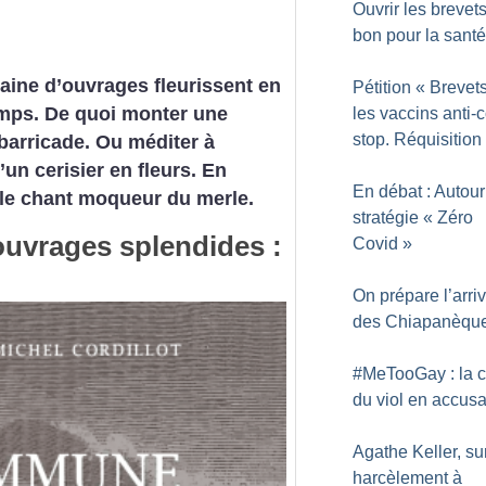
Ouvrir les brevets
bon pour la santé
ine d’ouvrages fleurissent en
Pétition «
Brevets
emps. De quoi monter une
les vaccins anti-c
stop. Réquisition
barricade. Ou méditer à
’un cerisier en fleurs. En
En débat : Autour
le chant moqueur du merle.
stratégie «
Zéro
uvrages splendides :
Covid
»
On prépare l’arri
des Chiapanèqu
#MeTooGay : la c
du viol en accusa
Agathe Keller, sur
harcèlement à