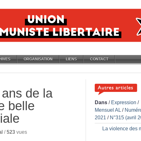
HIVES
ORGANISATION
LIENS
CONTACT
 ans de la
 belle
Dans
/
Expression
/
Mensuel AL
/
Numér
iale
2021
/
N°315 (avril 
La violence des 
al
/
523
vues