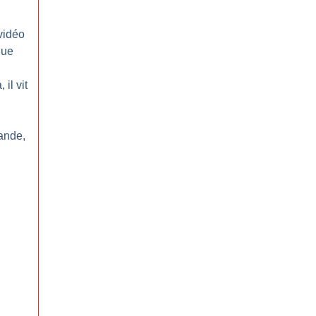
vidéo
que
il vit
ande,