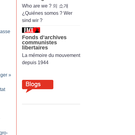
Who are we ? 의 소개
¿Quiénes somos ? Wer
sind wir ?
masse
Fonds d’archives
communistes
libertaires
La mémoire du mouvement
depuis 1944
nger
»
tat
e
gro-