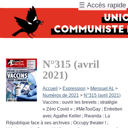
☰ Accès rapide
N°315 (avril
2021)
Accueil
>
Expression
>
Mensuel AL
>
Numéros de 2021
>
N°315 (avril 2021)
Vaccins : ouvrir les brevets
; stratégie
«
Zéro Covid
»
; #MeTooGay
; Entretien
avec Agathe Keller
; Rwanda : La
République face à ses archives
; Occupy theater
!
;