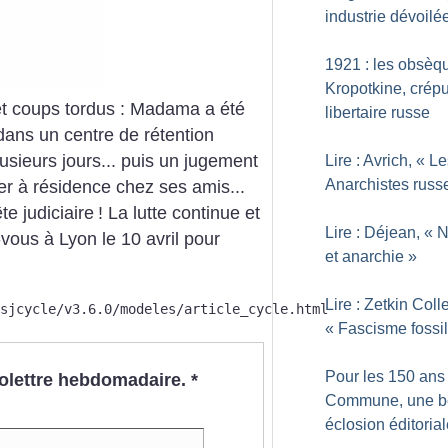
industrie dévoilé
1921 : les obsèq
Kropotkine, crép
r et coups tordus : Madama a été
libertaire russe
 dans un centre de rétention
usieurs jours... puis un jugement
Lire : Avrich, «
Le
Anarchistes russ
gner à résidence chez ses amis...
te judiciaire
! La lutte continue et
Lire : Déjean, «
N
-vous à Lyon le 10 avril pour
et anarchie
»
Lire : Zetkin Coll
sjcycle/v3.6.0/modeles/article_cycle.html
«
Fascisme fossi
Pour les 150 ans 
nfolettre hebdomadaire.
*
Commune, une b
éclosion éditoria