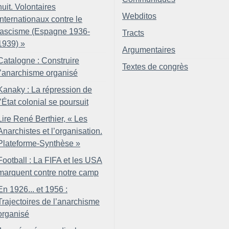
nuit. Volontaires
Webditos
internationaux contre le
fascisme (Espagne 1936-
Tracts
1939)
»
Argumentaires
Catalogne : Construire
Textes de congrès
l’anarchisme organisé
Kanaky : La répression de
l’État colonial se poursuit
Lire René Berthier, «
Les
Anarchistes et l’organisation.
Plateforme-Synthèse
»
Football : La FIFA et les USA
marquent contre notre camp
En 1926... et 1956 :
Trajectoires de l’anarchisme
organisé