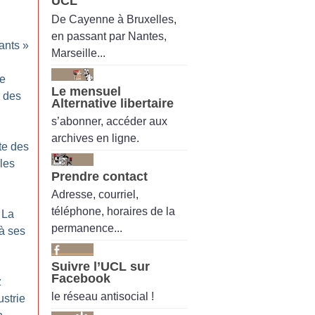
UCL
De Cayenne à Bruxelles,
en passant par Nantes,
ants
»
Marseille...
ne
Le mensuel
r des
Alternative libertaire
s’abonner, accéder aux
archives en ligne.
tte des
 les
Prendre contact
Adresse, courriel,
téléphone, horaires de la
 La
permanence...
à ses
Suivre l’UCL sur
Facebook
z
le réseau antisocial !
strie