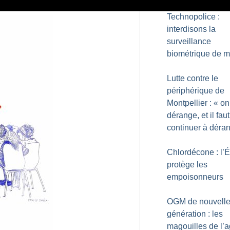
Technopolice :
interdisons la
surveillance
biométrique de 
Lutte contre le
périphérique de
Montpellier : «
on
dérange, et il faut
continuer à déra
Chlordécone : l’É
protège les
empoisonneurs
OGM de nouvell
génération : les
magouilles de l’a