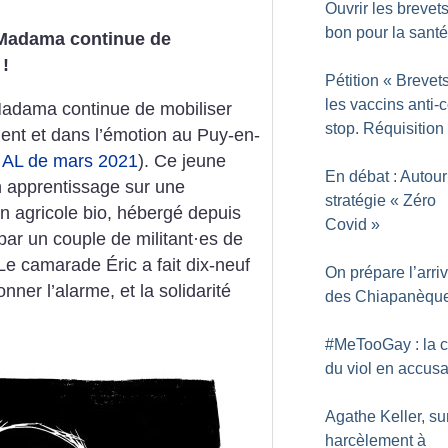
Ouvrir les brevets
bon pour la santé
 Madama continue de
!
Pétition «
Brevets
les vaccins anti-c
 Madama continue de mobiliser
stop. Réquisition
ment et dans l’émotion au Puy-en-
e AL de mars 2021
). Ce jeune
En débat : Autour
n apprentissage sur une
stratégie «
Zéro
on agricole bio, hébergé depuis
Covid
»
ar un couple de militant
·
es de
Le camarade Éric a fait dix-neuf
On prépare l’arri
nner l’alarme, et la solidarité
des Chiapanèqu
#MeTooGay : la c
du viol en accusa
Agathe Keller, sur
harcèlement à