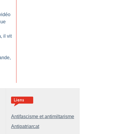
vidéo
que
il vit
ande,
Antifascisme et antimiltarisme
Antipatriarcat