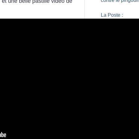
contre le pingoui
 et une belle pastille vidéo de
La Poste :
«
Réorganisation
rime avec puniti
bidon
Culture : Occupy
theater
!
La rébellion zapat
historique et actu
Extrême gauche 
antisémite, moi
?
Géants du web : 
d’euro GAFAM à 
place des GAFA