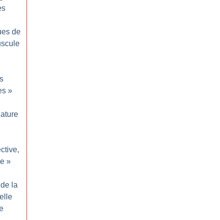
es
ues de
uscule
s
es
»
ature
ective,
le
»
de la
elle
le