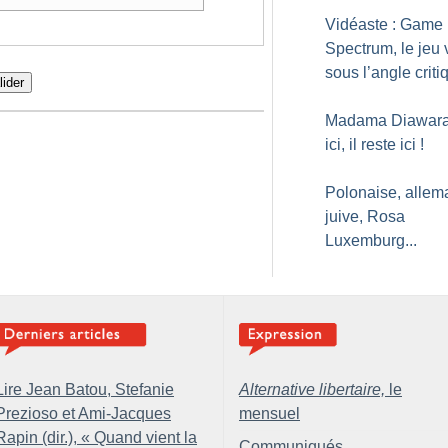
Vidéaste : Game
Spectrum, le jeu 
sous l’angle criti
lider
Madama Diawara, 
ici, il reste ici
!
Polonaise, allem
juive, Rosa
Luxemburg...
Lire Jean Batou, Stefanie
Alternative libertaire,
le
Prezioso et Ami-Jacques
mensuel
Rapin (dir.), «
Quand vient la
Communiqués