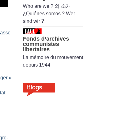
Who are we ? 의 소개
¿Quiénes somos ? Wer
sind wir ?
masse
Fonds d’archives
communistes
libertaires
La mémoire du mouvement
depuis 1944
nger
»
tat
e
gro-