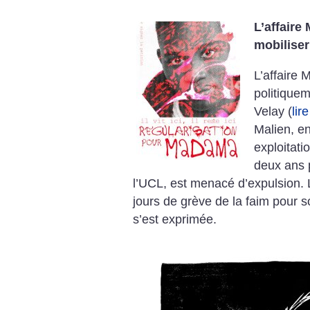
L’affaire
mobiliser
L’affaire
politique
Velay (
lir
Malien, e
exploitati
deux ans p
l’UCL, est menacé d’expulsion. 
jours de grève de la faim pour so
s’est exprimée.