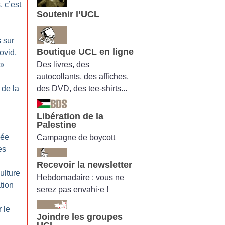
, c’est
Soutenir l’UCL
 sur
Boutique UCL en ligne
ovid,
Des livres, des
»
autocollants, des affiches,
des DVD, des tee-shirts...
 de la
Libération de la
Palestine
vée
Campagne de boycott
es
Recevoir la newsletter
ulture
Hebdomadaire : vous ne
tion
serez pas envahi·e !
 le
Joindre les groupes