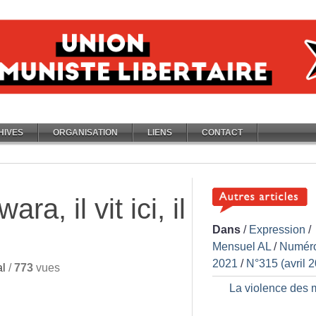
HIVES
ORGANISATION
LIENS
CONTACT
a, il vit ici, il
Dans
/
Expression
/
Mensuel AL
/
Numér
2021
/
N°315 (avril 
al
/
773
vues
La violence des 