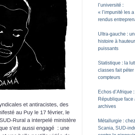
l’université :
«
l’impunité les a
rendus entrepren
Ultra-gauche : u
histoire à hauteu
puissants
Statistique : la lu
classes fait péter
compteurs
Echos d’Afrique :
République face 
yndicales et antiracistes, des
archives
esté au Puy le 17 février, le
 SUD-Rural a interpelé ministère
Métallurgie : che
stique s’est aussi engagé : une
Scania, SUD-indu