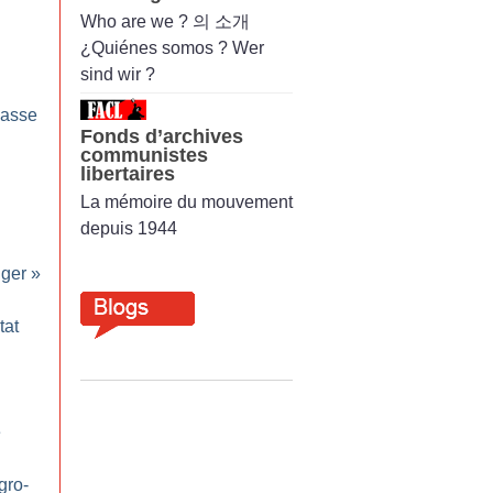
Who are we ? 의 소개
¿Quiénes somos ? Wer
sind wir ?
masse
Fonds d’archives
communistes
libertaires
La mémoire du mouvement
depuis 1944
nger
»
tat
e
gro-