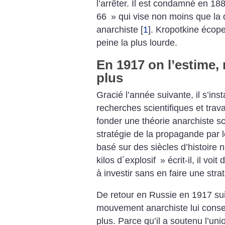
l’arrêter. Il est condamné en 1
66
» qui vise non moins que la
anarchiste
[
1
]
. Kropotkine écope
peine la plus lourde.
En 1917 on l’estime, 
plus
Gracié l’année suivante, il s’ins
recherches scientifiques et trav
fonder une théorie anarchiste sc
stratégie de la propagande par l
basé sur des siècles d’histoire 
kilos d´explosif
» écrit-il, il v
à investir sans en faire une stra
De retour en Russie en 1917 suit
mouvement anarchiste lui conser
plus. Parce qu’il a soutenu l’un