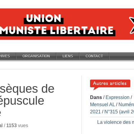
HIVES
ORGANISATION
LIENS
CONTACT
bsèques de
répuscule
Dans
/
Expression
/
Mensuel AL
/
Numér
e
2021
/
N°315 (avril 
La violence des 
al
/
1153
vues