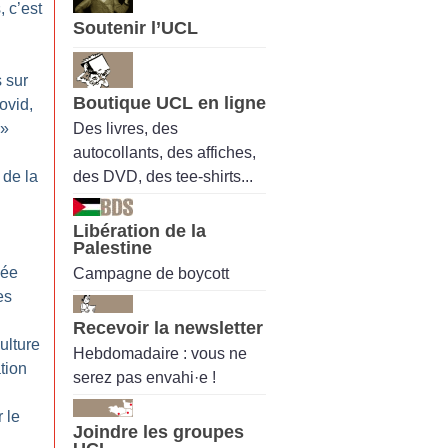
, c’est
Soutenir l’UCL
 sur
Boutique UCL en ligne
ovid,
Des livres, des
»
autocollants, des affiches,
des DVD, des tee-shirts...
 de la
Libération de la
Palestine
vée
Campagne de boycott
es
Recevoir la newsletter
ulture
Hebdomadaire : vous ne
tion
serez pas envahi·e !
 le
Joindre les groupes