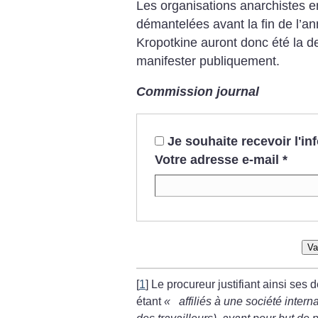
Les organisations anarchistes en 
démantelées avant la fin de l’
Kropotkine auront donc été la d
manifester publiquement.
Commission journal
Je souhaite recevoir l'i
Votre adresse e-mail
*
Va
[
1
]
Le procureur justifiant ainsi se
étant
«
affiliés à une société intern