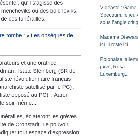
ésenter, qu’il s’agisse des
Vidéaste : Game
es mencheviks ou des bolcheviks,
Spectrum, le jeu 
 de ces funérailles.
sous l’angle criti
re-tombe : «
Les obsèques de
Madama Diawara, 
ici, il reste ici
!
Polonaise, allem
rateurs et une oratrice
juive, Rosa
oldman
; Isaac Steinberg (SR de
Luxemburg...
liste révolutionnaire français
narchiste satellisé par le PC)
;
aliste opposé au PC)
; Aaron
 le soir même...
érailles, éclateront les grèves
lte de Cronstadt. Le pouvoir
adiquer tout espace d’expression.