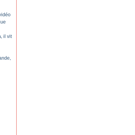
vidéo
que
il vit
ande,