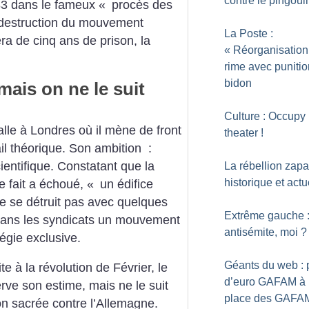
contre le pingoui
883 dans le fameux «
procès des
 destruction du mouvement
La Poste :
ra de cinq ans de prison, la
«
Réorganisation
rime avec puniti
bidon
mais on ne le suit
Culture : Occupy
talle à Londres où il mène de front
theater
!
ail théorique. Son ambition :
ientifique. Constatant que la
La rébellion zapat
historique et actu
e fait a échoué, «
un édifice
ne se détruit pas avec quelques
Extrême gauche 
oit dans les syndicats un mouvement
antisémite, moi
?
tégie exclusive.
Géants du web : 
e à la révolution de Février, le
d’euro GAFAM à 
ve son estime, mais ne le suit
place des GAFA
ion sacrée contre l’Allemagne.