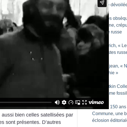
industrie dévoilé
1921 : les obsèq
Kropotkine, crép
libertaire russe
Lire : Avrich, «
Le
Anarchistes russ
Lire : Déjean, «
N
et anarchie
»
Lire : Zetkin Coll
«
Fascisme fossi
Pour les 150 ans 
Commune, une b
 aussi bien celles satellisées par
éclosion éditoria
es sont présentes. D’autres