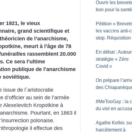
Ouvrir les brevets
bon pour la santé
er 1921, le vieux
Pétition «
Brevets
nnaire, grand scientifique et
les vaccins anti-c
stop. Réquisition
 théoricien de l’anarchisme,
opotkine, meurt à l’âge de 78
En débat : Autour
funérailles rassemblent 20.000
stratégie «
Zéro
. Ce sera l’ultime
Covid
»
tion publique de l’anarchisme
 soviétique.
On prépare l’arri
des Chiapanèqu
 issue de l´aristocratie
 d’officier au sein de l’armée
#MeTooGay : la c
otr Alexeïevitch Kropotkine à
du viol en accusa
l’anarchisme. Pourtant, en 1863 il
’insurrection polonaise.
Agathe Keller, sur
thropologie il effectue des
harcèlement à