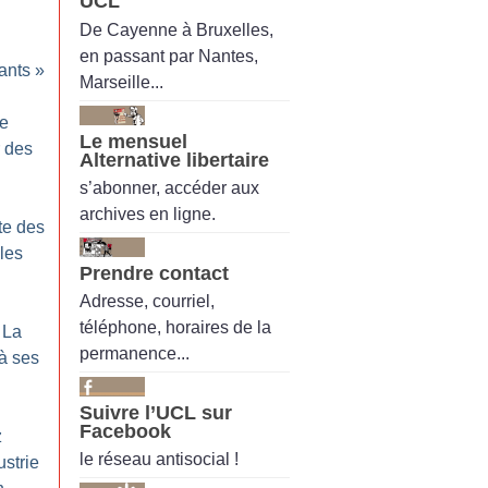
UCL
De Cayenne à Bruxelles,
en passant par Nantes,
ants
»
Marseille...
ne
Le mensuel
r des
Alternative libertaire
s’abonner, accéder aux
archives en ligne.
tte des
 les
Prendre contact
Adresse, courriel,
téléphone, horaires de la
 La
permanence...
à ses
Suivre l’UCL sur
Facebook
z
le réseau antisocial !
strie