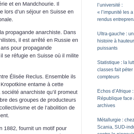
érie et en Mandchourie. Il
l’université :
e lors d’un séjour en Suisse en
«
l’impunité les a
onale.
rendus entrepren
 la propagande anarchiste. Dans
Ultra-gauche : u
listes, il est arrêté en Russie en
histoire à hauteu
x ans pour propagande
puissants
l se réfugie en Suisse où il milite
Statistique : la lu
classes fait péter
ntre Élisée Reclus. Ensemble ils
compteurs
. Kropotkine entame à cette
Echos d’Afrique :
 société anarchiste qu’il promeut
République face 
libre des groupes de producteurs
archives
llectivisme et de l’abolition de
ent.
Métallurgie : che
Scania, SUD-indu
n 1882, fournit un motif pour