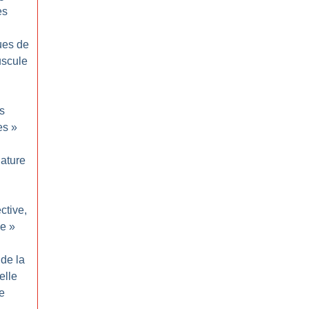
es
ues de
uscule
s
es
»
ature
ective,
le
»
de la
elle
le