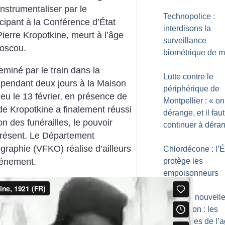
instrumentaliser par le
Technopolice :
ipant à la Conférence d’État
interdisons la
Pierre Kropotkine, meurt à l’âge
surveillance
Moscou.
biométrique de 
heminé par le train dans la
Lutte contre le
é pendant deux jours à la Maison
périphérique de
ieu le 13 février, en présence de
Montpellier : «
on
de Kropotkine a finalement réussi
dérange, et il faut
on des funérailles, le pouvoir
continuer à déra
présent. Le Département
raphie (VFKO) réalise d’ailleurs
Chlordécone : l’É
protège les
vénement.
empoisonneurs
OGM de nouvell
génération : les
magouilles de l’a