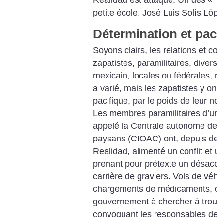
Realidad est attaqué. Un des «
petite école, José Luis Solís Ló
Détermination et pac
Soyons clairs, les relations et co
zapatistes, paramilitaires, div
mexicain, locales ou fédérales, 
a varié, mais les zapatistes y on
pacifique, par le poids de leur 
Les membres paramilitaires d’un
appelé la Centrale autonome des 
paysans (CIOAC) ont, depuis de
Realidad, alimenté un conflit et
prenant pour prétexte un désacco
carrière de graviers. Vols de véh
chargements de médicaments, o
gouvernement à chercher à trouv
convoquant les responsables de