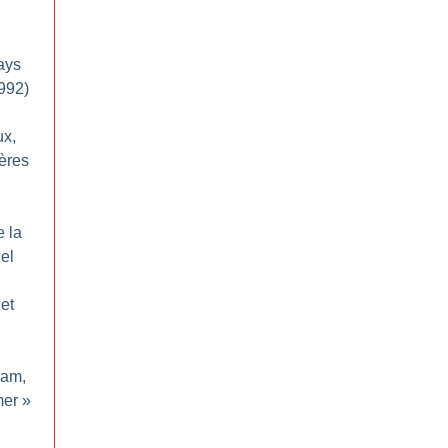
ays
992)
ux,
ères
e la
el
et
dam,
er
»