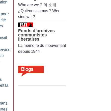
ation
Who are we ? 의 소개
¿Quiénes somos ? Wer
 pour
sind wir ?
rité
es
Fonds d’archives
communistes
avail
libertaires
La mémoire du mouvement
ervice
depuis 1944
de
e
s
nt la
ranz,
uttes