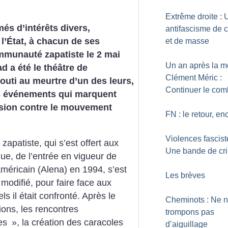
Extrême droite : 
més d’intérêts divers,
antifascisme de 
 l’État, à chacun de ses
et de masse
mmunauté zapatiste le 2 mai
Un an après la m
d a été le théâtre de
Clément Méric :
uti au meurtre d’un des leurs,
Continuer le com
es événements qui marquent
ssion contre le mouvement
FN : le retour, en
Violences fascist
apatiste, qui s’est offert aux
Une bande de cri
ue, de l’entrée en vigueur de
américain (Alena) en 1994, s’est
Les brèves
modifié, pour faire face aux
s il était confronté. Après le
Cheminots : Ne 
ons, les rencontres
trompons pas
tes
», la création des caracoles
d’aiguillage