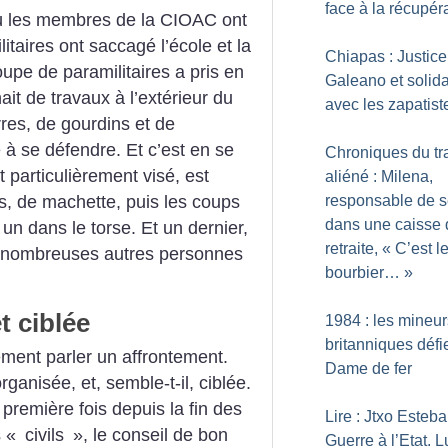
face à la récupér
 où les membres de la CIOAC ont
itaires ont saccagé l’école et la
Chiapas : Justice
oupe de paramilitaires a pris en
Galeano et solida
t de travaux à l’extérieur du
avec les zapatist
res, de gourdins et de
à se défendre. Et c’est en se
Chroniques du tr
 particulièrement visé, est
aliéné : Milena,
s, de machette, puis les coups
responsable de s
dans une caisse 
un dans le torse. Et un dernier,
retraite, «
C’est l
e nombreuses autres personnes
bourbier…
»
t ciblée
1984 : les mineur
britanniques défie
ement parler un affrontement.
Dame de fer
rganisée, et, semble-t-il, ciblée.
a première fois depuis la fin des
Lire : Jtxo Esteba
 «
civils
», le conseil de bon
Guerre à l’Etat. L