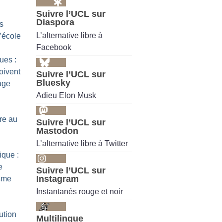
Suivre l’UCL sur
Diaspora
s
L’alternative libre à
l’école
Facebook
ues :
oivent
Suivre l’UCL sur
Bluesky
age
Adieu Elon Musk
re au
Suivre l’UCL sur
Mastodon
L’alternative libre à Twitter
ique :
e
Suivre l’UCL sur
Instagram
isme
Instantanés rouge et noir
ution
Multilingue