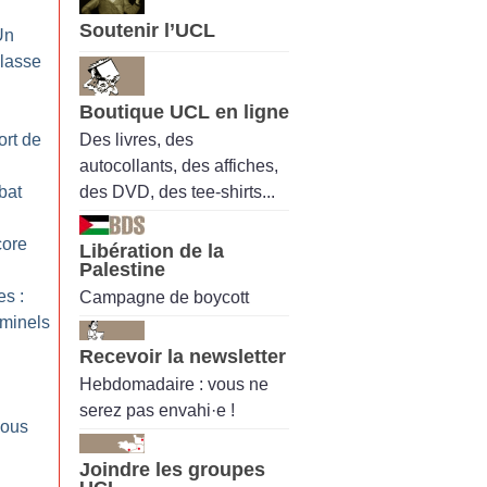
Soutenir l’UCL
Un
classe
Boutique UCL en ligne
Des livres, des
ort de
autocollants, des affiches,
des DVD, des tee-shirts...
bat
core
Libération de la
Palestine
es :
Campagne de boycott
minels
Recevoir la newsletter
Hebdomadaire : vous ne
serez pas envahi·e !
nous
Joindre les groupes