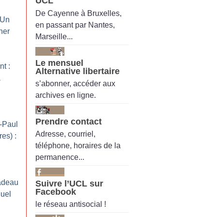
UCL
De Cayenne à Bruxelles,
: Un
en passant par Nantes,
her
Marseille...
Le mensuel
t :
Alternative libertaire
à
s’abonner, accéder aux
archives en ligne.
Prendre contact
-Paul
Adresse, courriel,
es) :
téléphone, horaires de la
permanence...
cadeau
Suivre l’UCL sur
Facebook
uel
le réseau antisocial !