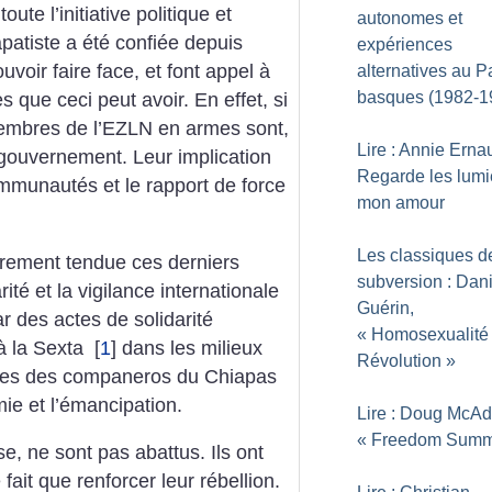
ute l’initiative politique et
autonomes et
patiste a été confiée depuis
expériences
voir faire face, et font appel à
alternatives au P
basques (1982-1
que ceci peut avoir. En effet, si
s membres de l’EZLN en armes sont,
Lire : Annie Erna
 gouvernement. Leur implication
Regarde les lumi
ommunautés et le rapport de force
mon amour
Les classiques d
ièrement tendue ces derniers
subversion : Dani
rité et la vigilance internationale
Guérin,
ar des actes de solidarité
«
Homosexualité 
 à la Sexta
[
1
]
dans les milieux
Révolution
»
 idées des companeros du Chiapas
ie et l’émancipation.
Lire : Doug McA
«
Freedom Summ
se, ne sont pas abattus. Ils ont
fait que renforcer leur rébellion.