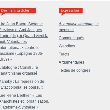
Lire Jean Batou, Stefanie
Alternative libertaire,
le
Prezioso et Ami-Jacques
mensuel
Rapin (dir.), «
Quand vient la
Communiqués
nuit. Volontaires
Webditos
internationaux contre le
fascisme (Espagne 1936-
Tracts
1939)
»
Argumentaires
Catalogne : Construire
Textes de congrès
l’anarchisme organisé
Kanaky : La répression de
l’État colonial se poursuit
Lire René Berthier, «
Les
Anarchistes et l’organisation.
Plateforme-Synthèse
»