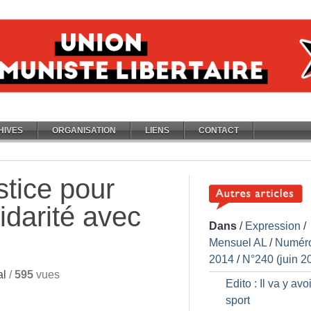
HIVES
ORGANISATION
LIENS
CONTACT
stice pour
idarité avec
Dans
/
Expression
/
Mensuel AL
/
Numér
2014
/
N°240 (juin 2
al
/
595
vues
Edito : Il va y avo
sport