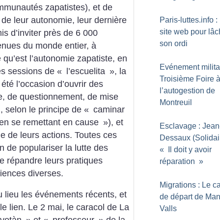
mmunautés zapatistes), et de
de leur autonomie, leur dernière
Paris-luttes.info 
site web pour lâc
mis d’inviter près de 6 000
son ordi
enues du monde entier, à
e qu’est l’autonomie zapatiste, en
Evénement militan
es sessions de «
l’escuelita
», la
Troisième Foire 
 été l’occasion d’ouvrir des
l’autogestion de
e, de questionnement, de mise
Montreuil
, selon le principe de «
caminar
 en se remettant en cause
»), et
Esclavage : Jean
ue de leurs actions. Toutes ces
Dessaux (Solidair
on de populariser la lutte des
«
Il doit y avoir
de répandre leurs pratiques
réparation
»
riences diverses.
Migrations : Le 
u lieu les événements récents, et
de départ de Man
le lien. Le 2 mai, le caracol de La
Valls