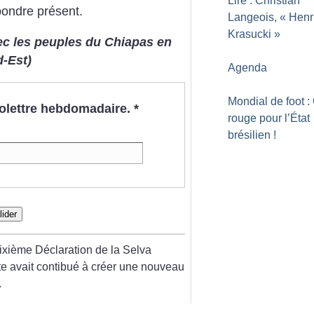
Lire : Christian
pondre présent.
Langeois, «
Henr
Krasucki
»
ec les peuples du Chiapas en
d-Est)
Agenda
Mondial de foot :
nfolettre hebdomadaire.
*
rouge pour l’État
brésilien
!
lider
ixième Déclaration de la Selva
e avait contibué à créer une nouveau
.