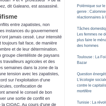
votàn
» et «
professeur
» de la
Polémique sur le
pez, dit Galeano, est assassiné.
genre : Calomnie
ifisme
réactionnaires à 
nflits entre zapatistes, non
Tâches domestiq
erses instances du gouvernement
Les femmes ne d
n’ont jamais cessé. Leur intensité
plus faire le mén
t toujours fait face, de manière
des hommes
nombre et de leur détermination.
 groupe clientéliste de paysans
Toulouse : La Foi
travailleurs agricoles et des
Bazar
s semaines dans la zone de la
 une tension avec les zapatistes,
Question énergét
rd sur l’exploitation d’une
L’écologie social
contre le capital
icules, confiscation de
mortifère
nt amené le conseil de bon
er une sortie de conflit en
Tunisie : La révol
 la CIOAC. Au cours d’une de