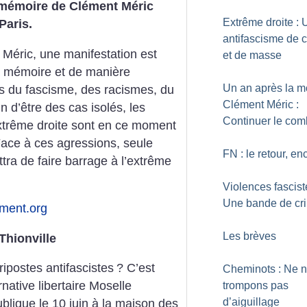
n mémoire de Clément Méric
Extrême droite : 
 Paris.
antifascisme de 
Méric, une manifestation est
et de masse
sa mémoire et de manière
Un an après la m
es du fascisme, des racismes, du
Clément Méric :
 d’être des cas isolés, les
Continuer le com
extrême droite sont en ce moment
ace à ces agressions, seule
FN : le retour, en
ttra de faire barrage à l’extrême
Violences fascist
Une bande de cri
ement.org
Les brèves
Thionville
ripostes antifascistes
? C’est
Cheminots : Ne 
native libertaire Moselle
trompons pas
d’aiguillage
blique le 10 juin à la maison des