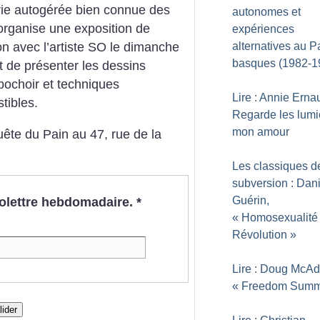
ie autogérée bien connue des
autonomes et
 organise une exposition de
expériences
alternatives au P
on avec l’artiste SO le dimanche
basques (1982-1
st de présenter les dessins
 pochoir et techniques
Lire : Annie Erna
tibles.
Regarde les lumi
mon amour
ête du Pain au 47, rue de la
Les classiques d
subversion : Dani
Guérin,
nfolettre hebdomadaire.
*
«
Homosexualité 
Révolution
»
Lire : Doug McA
«
Freedom Summ
lider