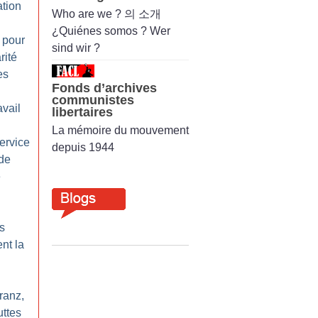
ation
Who are we ? 의 소개
¿Quiénes somos ? Wer
 pour
sind wir ?
rité
es
Fonds d’archives
communistes
avail
libertaires
La mémoire du mouvement
ervice
depuis 1944
de
e
s
nt la
ranz,
uttes