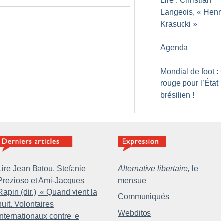
Lire : Christian
Langeois, «
Henr
Krasucki
»
Agenda
Mondial de foot :
rouge pour l’État
brésilien
!
Lire Jean Batou, Stefanie
Alternative libertaire,
le
Prezioso et Ami-Jacques
mensuel
Rapin (dir.), «
Quand vient la
Communiqués
nuit. Volontaires
Webditos
internationaux contre le