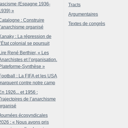
fascisme (Espagne 1936-
Tracts
1939)
»
Argumentaires
Catalogne : Construire
Textes de congrès
l’anarchisme organisé
Kanaky : La répression de
l’État colonial se poursuit
Lire René Berthier, «
Les
Anarchistes et l’organisation.
Plateforme-Synthèse
»
Football : La FIFA et les USA
marquent contre notre camp
En 1926... et 1956 :
Trajectoires de l’anarchisme
organisé
Journées écosyndicales
2026 : «
Nous avons pris