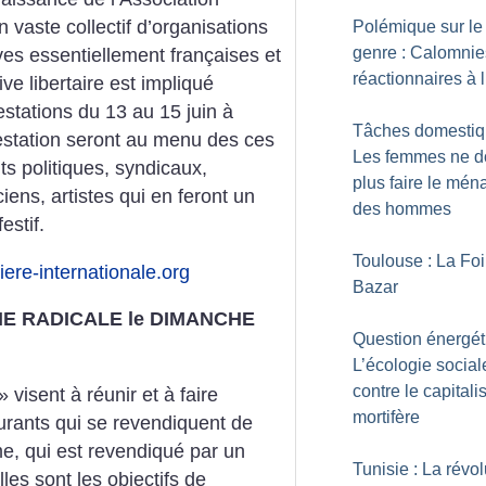
n vaste collectif d’organisations
Polémique sur le
genre : Calomnie
ives essentiellement françaises et
réactionnaires à 
ve libertaire est impliqué
stations du 13 au 15 juin à
Tâches domestiq
estation seront au menu des ces
Les femmes ne d
ts politiques, syndicaux,
plus faire le mén
iens, artistes qui en feront un
des hommes
estif.
Toulouse : La Foi
re-internationale.org
Bazar
E RADICALE le DIMANCHE
Question énergét
L’écologie social
contre le capital
» visent à réunir et à faire
mortifère
urants qui se revendiquent de
me, qui est revendiqué par un
Tunisie : La révol
les sont les objectifs de