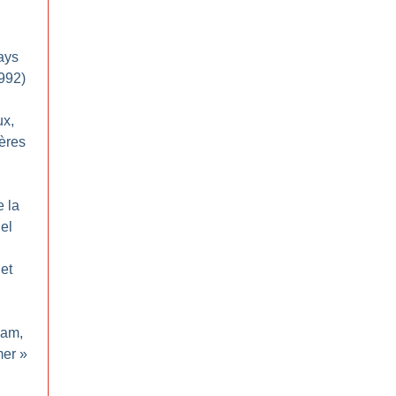
ays
992)
ux,
ères
e la
el
et
dam,
er
»