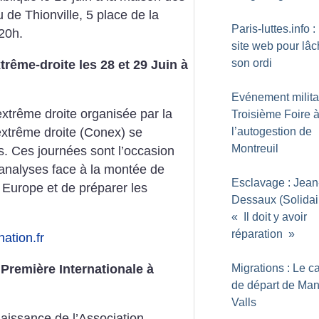
e Thionville, 5 place de la
Paris-luttes.info 
20h.
site web pour lâc
son ordi
trême-droite les 28 et 29 Juin à
Evénement militan
extrême droite organisée par la
Troisième Foire 
l’autogestion de
extrême droite (Conex) se
Montreuil
is. Ces journées sont l’occasion
analyses face à la montée de
Esclavage : Jean
 Europe et de préparer les
Dessaux (Solidair
«
Il doit y avoir
réparation
»
ation.fr
 Première Internationale à
Migrations : Le 
de départ de Man
Valls
naissance de l’Association