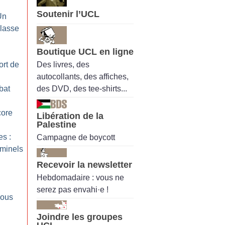
Soutenir l’UCL
Un
classe
Boutique UCL en ligne
Des livres, des
ort de
autocollants, des affiches,
des DVD, des tee-shirts...
bat
core
Libération de la
Palestine
es :
Campagne de boycott
minels
Recevoir la newsletter
Hebdomadaire : vous ne
serez pas envahi·e !
nous
Joindre les groupes