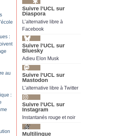
Suivre l’UCL sur
Diaspora
s
L’alternative libre à
l’école
Facebook
ues :
oivent
Suivre l’UCL sur
Bluesky
age
Adieu Elon Musk
re au
Suivre l’UCL sur
Mastodon
L’alternative libre à Twitter
ique :
e
Suivre l’UCL sur
Instagram
isme
Instantanés rouge et noir
ution
Multilingue