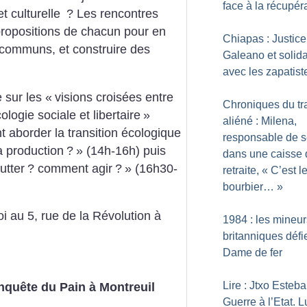
face à la récupér
t culturelle
? Les rencontres
 propositions de chacun pour en
Chiapas : Justice
ts communs, et construire des
Galeano et solida
avec les zapatist
 sur les «
visions croisées entre
Chroniques du tr
logie sociale et libertaire
»
aliéné : Milena,
aborder la transition écologique
responsable de s
a production
?
» (14h-16h) puis
dans une caisse 
utter
? comment agir
?
» (16h30-
retraite, «
C’est l
bourbier…
»
 au 5, rue
de la Révolution à
1984 : les mineur
britanniques défie
Dame de fer
Lire : Jtxo Esteba
nquête du Pain à Montreuil
Guerre à l’Etat. L