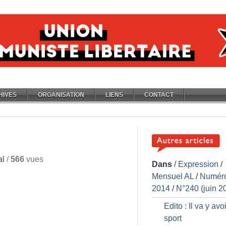
HIVES
ORGANISATION
LIENS
CONTACT
al
/
566
vues
Dans
/
Expression
/
Mensuel AL
/
Numér
2014
/
N°240 (juin 2
Edito : Il va y avo
sport