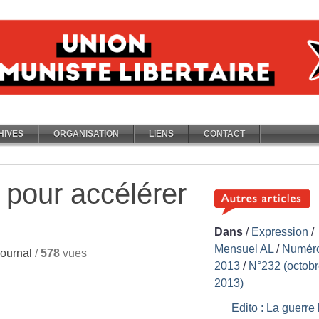
HIVES
ORGANISATION
LIENS
CONTACT
i pour accélérer
Dans
/
Expression
/
Mensuel AL
/
Numér
ournal
/
578
vues
2013
/
N°232 (octob
2013)
Edito : La guerre 