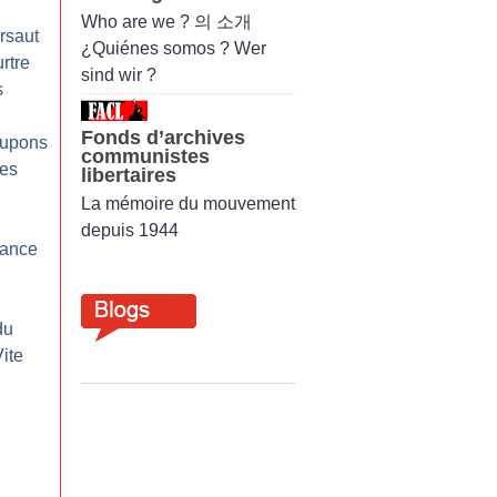
Who are we ? 의 소개
rsaut
¿Quiénes somos ? Wer
rtre
sind wir ?
s
Fonds d’archives
oupons
communistes
les
libertaires
La mémoire du mouvement
depuis 1944
eance
du
ite