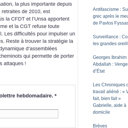
sation, la plus importante depuis
Antifascisme : Su
 retraites de 2010, est
grec après le meu
is la CFDT et l’Unsa apportent
de Pavlos Fyssa
orme et la CGT refuse toute
 Les difficultés pour impulser un
Surveillance : C
s. Reste à trouver la stratégie la
les grandes oreil
ne dynamique d’assemblées
cheminots qui permette de porter
Georges Ibrahim
es attaques
!
Abdallah : Veng
d’État
Les Chroniques 
travail aliéné : «
V
nfolettre hebdomadaire.
*
fait, bien fait
»
Gabrielle, aide à
domicile
Brèves