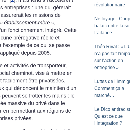
 fer
[
2
]
, mais tend à l’accélérer
!
révolutionnaire
is entreprises : une qui gèrerait
 assurerait les missions de
Nettoyage : Coup
 «
établissement-mère
»,
balai contre la so
un fonctionnement intégré. Cette
traitance
aucune prérogative réelle et
 à l’exemple de ce qui se passe
Théo Rival : «
L’
 appliqué depuis 2005.
n’a pas fait l’imp
sur l’action en
e et activités de transporteur,
entreprise
»
 social cheminot, vise à mettre en
t facilement être privatisées.
Luttes de l’immigr
aux qui dénoncent le maintien d’un
Comment ça a
peuvent se frotter les mains : le
marché…
ée massive du privé dans le
Le Dico antiracist
er en permettant aux régions de
Qu’est ce que
prises privées.
l’intégration
?