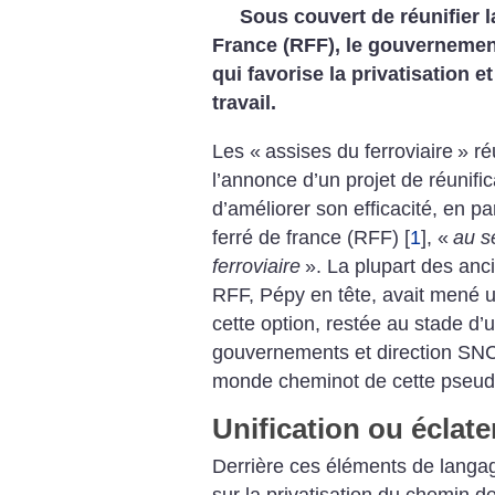
Sous couvert de réunifier 
France (RFF), le gouvernemen
qui favorise la privatisation 
travail.
Les «
assises du ferroviaire
» ré
l’annonce d’un projet de réunific
d’améliorer son efficacité, en pa
ferré de france (RFF)
[
1
]
, «
au s
ferroviaire
». La plupart des anc
RFF, Pépy en tête, avait mené u
cette option, restée au stade d’
gouvernements et direction SNC
monde cheminot de cette pseudo
Unification ou éclat
Derrière ces éléments de langage