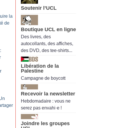
Soutenir l’UCL
uire la
ité de
Boutique UCL en ligne
Des livres, des
autocollants, des affiches,
des DVD, des tee-shirts...
:
r
Libération de la
Palestine
r
Campagne de boycott
Recevoir la newsletter
 Un
Hebdomadaire : vous ne
artager
serez pas envahi·e !
Joindre les groupes