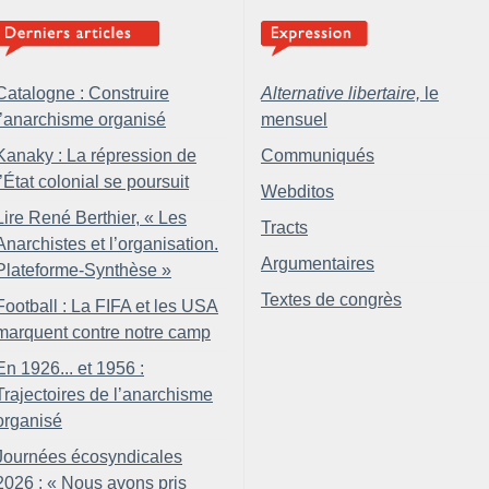
Catalogne : Construire
Alternative libertaire,
le
l’anarchisme organisé
mensuel
Kanaky : La répression de
Communiqués
l’État colonial se poursuit
Webditos
Lire René Berthier, «
Les
Tracts
Anarchistes et l’organisation.
Argumentaires
Plateforme-Synthèse
»
Textes de congrès
Football : La FIFA et les USA
marquent contre notre camp
En 1926... et 1956 :
Trajectoires de l’anarchisme
organisé
Journées écosyndicales
2026 : «
Nous avons pris