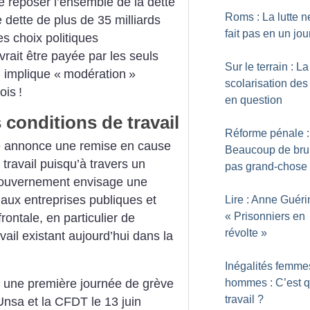
sse reposer l’ensemble de la dette
Roms : La lutte n
 dette de plus de 35 milliards
fait pas en un jou
es choix politiques
rait être payée par les seuls
Sur le terrain : La
 implique «
modération
»
scolarisation de
ois
!
en question
conditions de travail
Réforme pénale :
re annonce une remise en cause
Beaucoup de brui
travail puisqu’à travers un
pas grand-chose
gouvernement envisage une
 aux entreprises publiques et
Lire : Anne Guéri
«
Prisonniers en
rontale, en particulier de
révolte
»
vail existant aujourd’hui dans la
Inégalités femme
hommes : C’est q
à une première journée de grève
travail
?
’Unsa et la CFDT le 13 juin