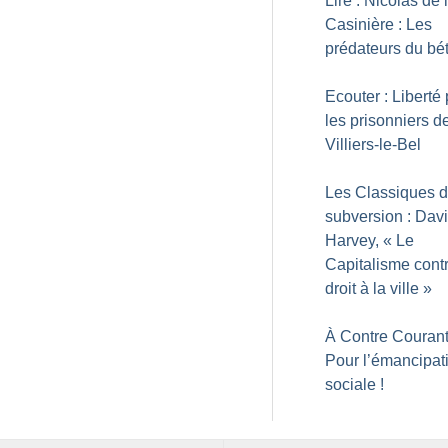
Lire : Nicolas de 
Casinière : Les
prédateurs du bé
Ecouter : Liberté
les prisonniers d
Villiers-le-Bel
Les Classiques d
subversion : Dav
Harvey, «
Le
Capitalisme contr
droit à la ville
»
À Contre Courant
Pour l’émancipat
sociale
!