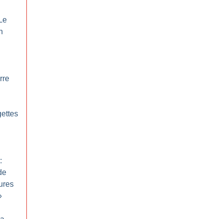
Le
n
rre
gettes
n
:
de
ures
»