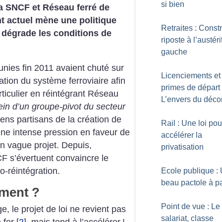
si bien
la SNCF et Réseau ferré de
t actuel mène une politique
Retraites : Constr
et dégrade les conditions de
riposte à l’austér
gauche
unies fin 2011 avaient chuté sur
Licenciements et
ation du système ferroviaire afin
primes de départ 
rticulier en réintégrant Réseau
L’envers du déco
ein d’un groupe-pivot du secteur
iens partisans de la création de
Rail : Une loi pou
ne intense pression en faveur de
accélérer la
un vague projet. Depuis,
privatisation
F s’évertuent convaincre le
-réintégration.
Ecole publique :
beau pactole à p
ement
?
Point de vue : Le
, le projet de loi ne revient pas
salariat, classe