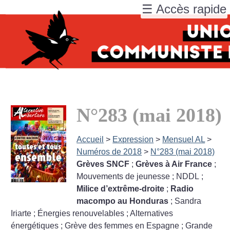
☰ Accès rapide
N°283 (mai 2018)
Accueil
>
Expression
>
Mensuel AL
>
Numéros de 2018
>
N°283 (mai 2018)
Grèves SNCF
;
Grèves à Air France
;
Mouvements de jeunesse
; NDDL
;
Milice d’extrême-droite
;
Radio
macompo au Honduras
; Sandra
Iriarte
; Énergies renouvelables
; Alternatives
énergétiques
; Grève des femmes en Espagne
; Grande