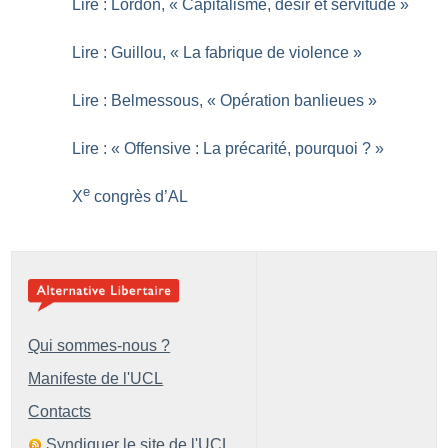
Lire : Lordon, «
Capitalisme, désir et servitude
»
Lire : Guillou, «
La fabrique de violence
»
Lire : Belmessous, «
Opération banlieues
»
Lire : «
Offensive : La précarité, pourquoi
?
»
e
X
congrès d’AL
Qui sommes-nous ?
Manifeste de l'UCL
Contacts
Syndiquer le site de l'UCL