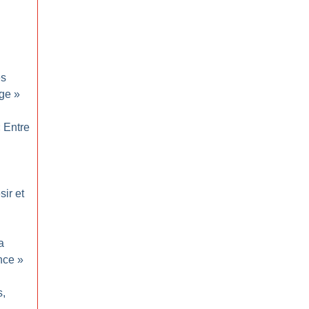
es
rge
»
«
Entre
sir et
a
nce
»
s,