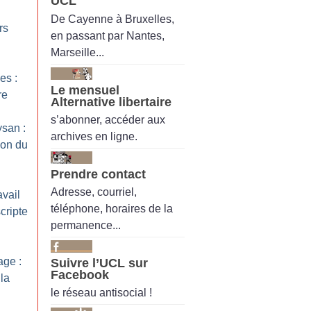
UCL
De Cayenne à Bruxelles,
rs
en passant par Nantes,
Marseille...
es :
Le mensuel
re
Alternative libertaire
s’abonner, accéder aux
san :
archives en ligne.
ion du
Prendre contact
Adresse, courriel,
avail
téléphone, horaires de la
cripte
permanence...
ge :
Suivre l’UCL sur
Facebook
 la
le réseau antisocial !