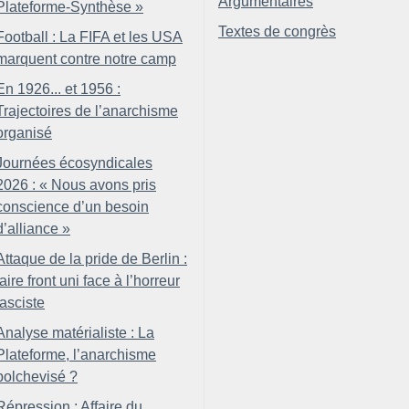
Argumentaires
Plateforme-Synthèse
»
Textes de congrès
Football : La FIFA et les USA
marquent contre notre camp
En 1926... et 1956 :
Trajectoires de l’anarchisme
organisé
Journées écosyndicales
2026 : «
Nous avons pris
conscience d’un besoin
d’alliance
»
Attaque de la pride de Berlin :
faire front uni face à l’horreur
fasciste
Analyse matérialiste : La
Plateforme, l’anarchisme
bolchevisé
?
Répression : Affaire du