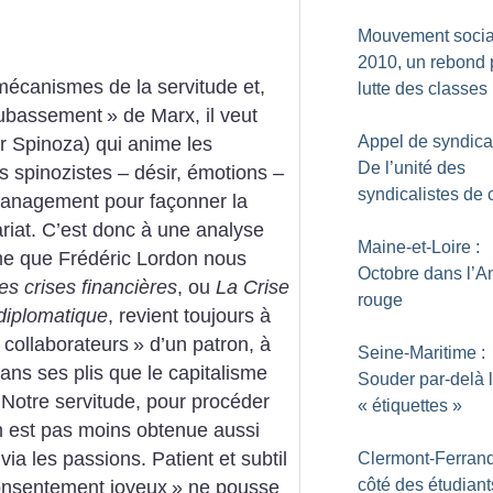
Mouvement social
2010, un rebond 
mécanismes de la servitude et,
lutte des classes
ubassement
» de Marx, il veut
Appel de syndical
r Spinoza) qui anime les
De l’unité des
ts spinozistes – désir, émotions –
syndicalistes de 
 management pour façonner la
riat.
C’est donc à une analyse
Maine-et-Loire :
sme que Frédéric Lordon nous
Octobre dans l’A
les crises financières
, ou
La Crise
rouge
iplomatique
, revient toujours à
collaborateurs
» d’un patron, à
Seine-Maritime :
 dans ses plis que le capitalisme
Souder par-delà 
 Notre servitude, pour procéder
«
étiquettes
»
en est pas moins obtenue aussi
ia les passions. Patient et subtil
Clermont-Ferrand
côté des étudiant
nsentement joyeux
» ne pousse