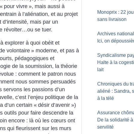
 «
pour vivre
», mais aussi à
Monoprix : 22 jou
entrain à l’aliénation, et au projet
sans livraison
 d’intensité, mais par un
e révolter…ou se tuer.
Archives national
Ici, on dépoussiè
 explorer à quoi obéit et
de volontaire
» moderne, et pas à
Syndicalisme pay
courts, pédagogiques et
Halte à la cogest
gie de la soumission, la théorie
lait
 évolue : comment le patron nous
comment nous sommes persuadés
Chroniques du tr
s servons les passions d’un
aliéné : Sandra, s
elle, c’est l’enjeu politique de la
à la télé
a d’un certain «
désir d’avenir
»)
es outils pour faire descendre la
Assurance chôma
De la solidarité à
 loin encore : là où les cœurs ont
servilité
ns qui fleurissent sur les murs