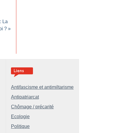
: La
oi
?
»
Antifascisme et antimiltarisme
Antipatriarcat
Chômage / précarité
Ecologie
Politique