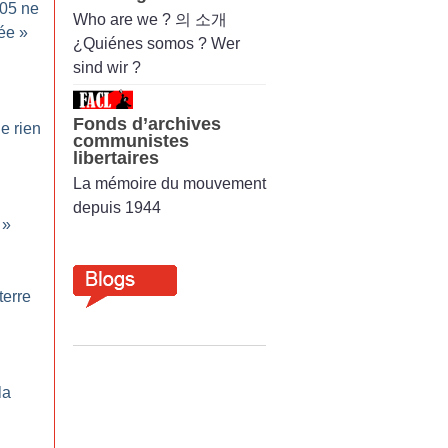
05 ne
Who are we ? 의 소개
tée
»
¿Quiénes somos ? Wer
sind wir ?
Fonds d’archives
e rien
communistes
libertaires
La mémoire du mouvement
depuis 1944
»
terre
la