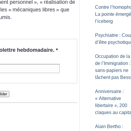
ent personnel
», «
réalisation de
Contre l’homopho
les «
mécaniques libres
» que
La pointe émerg
umis.
l’iceberg
Psychiatrie : Co
d’être psychotiq
nfolettre hebdomadaire.
*
Occupation de la
de l’Immigration 
sans-papiers ne
lâchent pas Bes
Anniversaire :
lider
«
Alternative
libertaire
», 200
claques au capita
Alain Bertho :