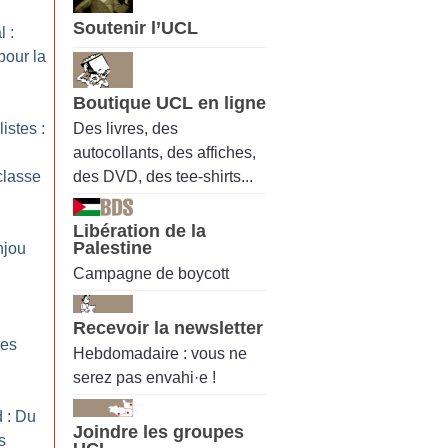
Soutenir l’UCL
 :
pour la
Boutique UCL en ligne
Des livres, des
istes :
autocollants, des affiches,
des DVD, des tee-shirts...
classe
Libération de la
Palestine
njou
Campagne de boycott
Recevoir la newsletter
les
Hebdomadaire : vous ne
serez pas envahi·e !
 : Du
Joindre les groupes
s