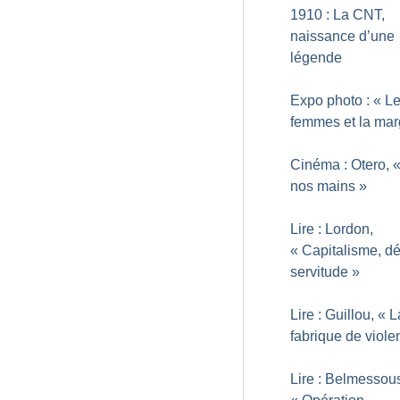
1910 : La CNT,
naissance d’une
légende
Expo photo : «
L
femmes et la ma
Cinéma : Otero, 
nos mains
»
Lire : Lordon,
«
Capitalisme, dé
servitude
»
Lire : Guillou, «
L
fabrique de viole
Lire : Belmessou