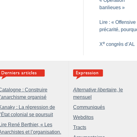
«
Opération
banlieues
»
Lire : «
Offensive 
précarité, pourqu
e
X
congrès d’AL
Catalogne : Construire
Alternative libertaire,
le
l’anarchisme organisé
mensuel
Kanaky : La répression de
Communiqués
l’État colonial se poursuit
Webditos
Lire René Berthier, «
Les
Tracts
Anarchistes et l’organisation.