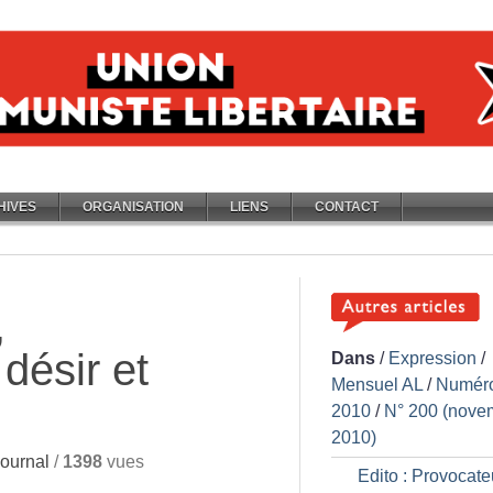
HIVES
ORGANISATION
LIENS
CONTACT
,
désir et
Dans
/
Expression
/
Mensuel AL
/
Numér
2010
/
N° 200 (nove
2010)
ournal
/
1398
vues
Edito : Provocate