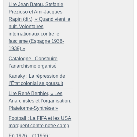
Lire Jean Batou, Stefanie
Prezioso et Ami-Jacques
Rapin (dir.), «
Quand vient la
nuit. Volontaires
internationaux contre le
fascisme (Espagne 1936-
1939)
»
Catalogne : Construire
l’anarchisme organisé
Kanaky : La répression de
l’État colonial se poursuit
Lire René Berthier, «
Les
Anarchistes et l’organisation.
Plateforme-Synthèse
»
Football : La FIFA et les USA
marquent contre notre camp
En 1926... et 1956 :