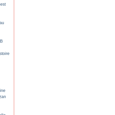
’est
 au
GB
stoire
ine
zan