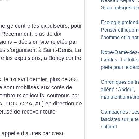
Réseau Repas : 
Scop autogestion
Écologie profond
merge contre les expulseurs, pour
Penser éthiquem
f. Récemment, plus de dix
l’homme et la nat
ions – décision vite rejetée par
illes s’organisent à Saint-Denis, La
Notre-Dame-des-
e les expulsions, à Bondy contre
Landes : La lutte 
prête pour le déc
, le 14 avril dernier, plus de 300
Chroniques du tr
e sont mobilisés aux cotés de
aliéné : Abdoul,
ombreux collectifs, soutenus par
manutentionnair
PA, FDG, CGA, AL) en direction de
efusé de recevoir toute
Campagnes : Le
fascistes sur le te
culturel
appelle d’autres car c’est