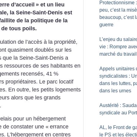
Protectionnisme 
erre d’accueil
» et un lieu
peu, c’est la misè
le, la Seine-Saint-Denis est
beaucoup, c’est l
illite de la politique de la
guerre
 de tous poils.
L’enjeu du salair
lation de l’accès à la propriété,
vie : Rompre ave
ont quasiment doublés sur les
marché du travail
is que la Seine-Saint-Denis a
es ressources de ses habitants en
Appels unitaires 
ogements recensés, 41
%
syndicalistes : Un
 propriétaires. Le parc locatif
dans les luttes, p
les. En outre, les petits logements
dans les urnes
seurs alors que les grands
.
Austérité : Saud
syndicale au Por
 relais pour un hébergement
re de constater une «
errance
AL, le Front de g
es. L’hébergement en centres
le PS et les élect