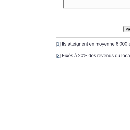
Va
[
1
]
Ils atteignent en moyenne 6 000 
[
2
]
Fixés à 20% des revenus du locat