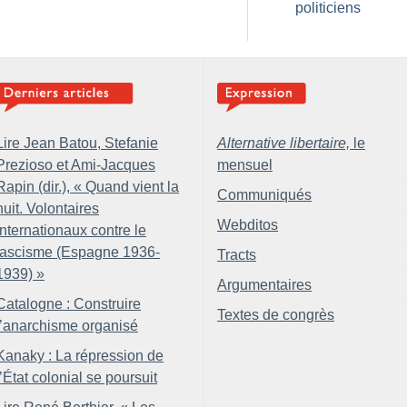
politiciens
Lire Jean Batou, Stefanie
Alternative libertaire,
le
Prezioso et Ami-Jacques
mensuel
Rapin (dir.), «
Quand vient la
Communiqués
nuit. Volontaires
Webditos
internationaux contre le
fascisme (Espagne 1936-
Tracts
1939)
»
Argumentaires
Catalogne : Construire
Textes de congrès
l’anarchisme organisé
Kanaky : La répression de
l’État colonial se poursuit