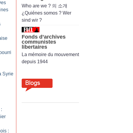
Des
Who are we ? 의 소개
ines
¿Quiénes somos ? Wer
sind wir ?
s
Fonds d’archives
aise
communistes
libertaires
pourri
La mémoire du mouvement
depuis 1944
a Syrie
:
ier
ois :