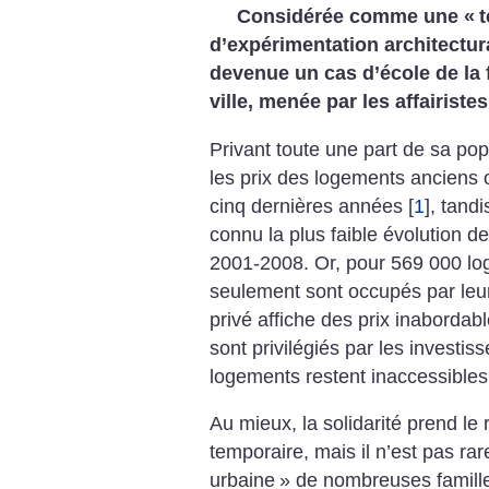
Considérée comme une «
t
d’expérimentation architectura
devenue un cas d’école de la fa
ville, menée par les affairistes
Privant toute une part de sa popu
les prix des logements anciens 
cinq dernières années
[
1
]
, tand
connu la plus faible évolution d
2001-2008. Or, pour 569 000 l
seulement sont occupés par leurs
privé affiche des prix inabordab
sont privilégiés par les investis
logements restent inaccessibles
Au mieux, la solidarité prend le
temporaire, mais il n’est pas ra
urbaine
» de nombreuses famill