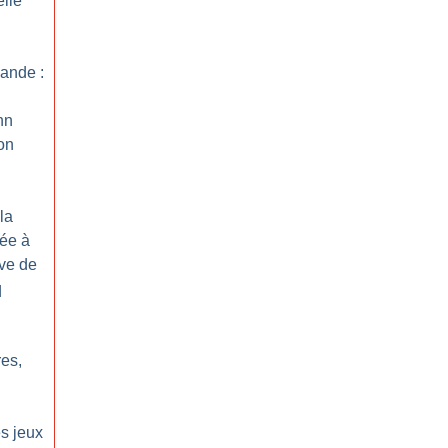
elle
ande :
hn
on
la
ée à
ive de
q
res,
s jeux