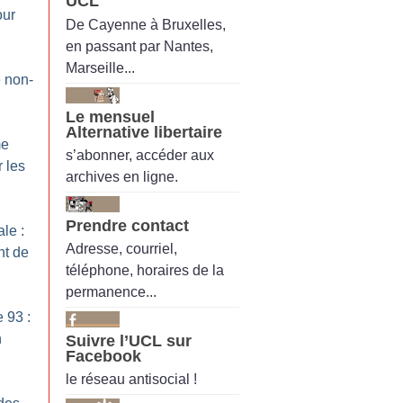
UCL
our
De Cayenne à Bruxelles,
en passant par Nantes,
Marseille...
e non-
Le mensuel
Alternative libertaire
me
s’abonner, accéder aux
 les
archives en ligne.
Prendre contact
le :
Adresse, courriel,
nt de
téléphone, horaires de la
permanence...
 93 :
n
Suivre l’UCL sur
Facebook
le réseau antisocial !