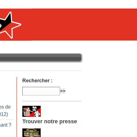
Rechercher :
os de
012)
Trouver notre presse
nant
?