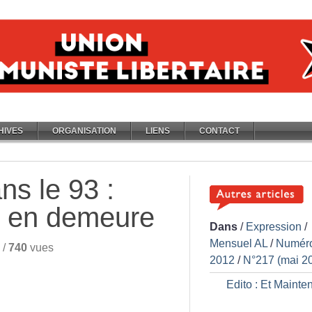
HIVES
ORGANISATION
LIENS
CONTACT
s le 93 :
s en demeure
Dans
/
Expression
/
Mensuel AL
/
Numér
/
740
vues
2012
/
N°217 (mai 2
Edito : Et Mainte