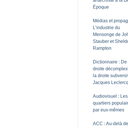
anarchiste à la B
Époque
Médias et propag
L’industrie du
Mensonge de Jo
Stauber et Sheld
Rampton
Dictionnaire : De 
droite décomplex
la droite subvers
Jacques Leclerc
Audiovisuel : Les
quartiers populai
par eux-mêmes
ACC : Au-delà de