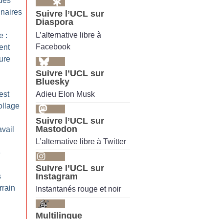
des
naires
Suivre l’UCL sur
Diaspora
L’alternative libre à
e :
Facebook
ent
ure
Suivre l’UCL sur
Bluesky
Adieu Elon Musk
est
ollage
Suivre l’UCL sur
Mastodon
avail
L’alternative libre à Twitter
e
Suivre l’UCL sur
Instagram
s
rrain
Instantanés rouge et noir
Multilingue