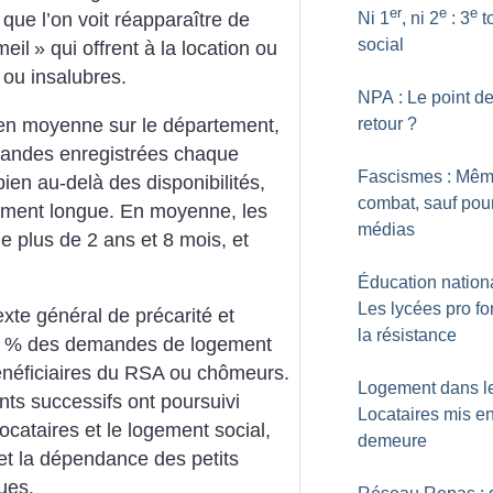
er
e
e
Ni 1
, ni 2
: 3
t
s que l’on voit réapparaître de
social
eil
» qui offrent à la location ou
ou insalubres.
NPA : Le point d
 en moyenne sur le département,
retour
?
mandes enregistrées chaque
Fascismes : Mê
ien au-delà des disponibilités,
combat, sauf pour
ement longue. En moyenne, les
médias
 plus de 2 ans et 8 mois, et
Éducation nationa
Les lycées pro fo
texte général de précarité et
la résistance
% des demandes de logement
énéficiaires du RSA ou chômeurs.
Logement dans le
nts successifs ont poursuivi
Locataires mis e
locataires et le logement social,
demeure
et la dépendance des petits
ues.