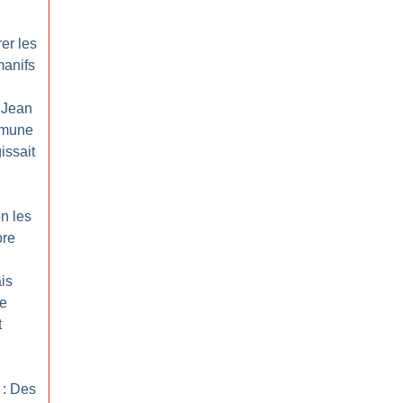
rer les
manifs
 Jean
mune
gissait
n les
ore
is
re
t
 : Des