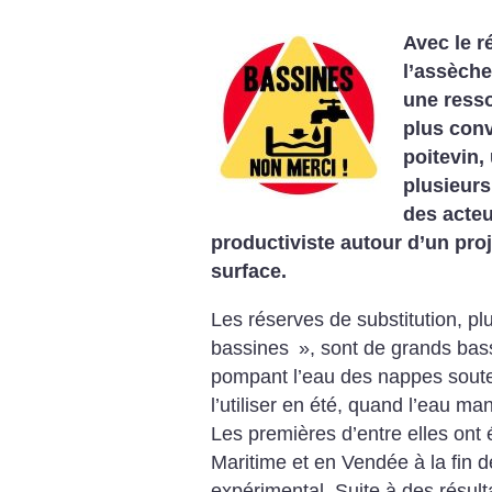
Avec le r
l’assèche
une resso
plus conv
poitevin,
plusieurs
des acteu
productiviste autour d’un pro
surface.
Les réserves de substitution, 
bassines
», sont de grands bassi
pompant l’eau des nappes souter
l’utiliser en été, quand l’eau man
Les premières d’entre elles ont 
Maritime et en Vendée à la fin d
expérimental. Suite à des résult