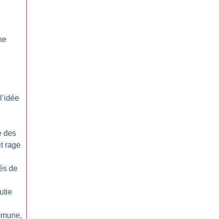
ne
l’idée
e des
t rage
és de
utie
mmune,