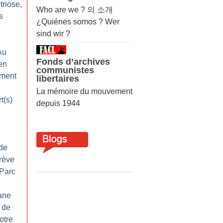
triose,
Who are we ? 의 소개
s
¿Quiénes somos ? Wer
sind wir ?
 Au
Fonds d’archives
en
communistes
ement
libertaires
La mémoire du mouvement
t(s)
depuis 1944
de
grève
 Parc
hane
 de
otre