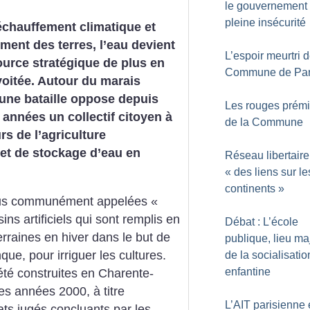
le gouvernement
pleine insécurité
échauffement climatique et
ment des terres, l’eau devient
L’espoir meurtri d
urce stratégique de plus en
Commune de Par
oitée. Autour du marais
 une bataille oppose depuis
Les rouges prém
 années un collectif citoyen à
de la Commune
rs de l’agriculture
jet de stockage d’eau en
Réseau libertaire
«
des liens sur le
continents
»
plus communément appelées «
ns artificiels qui sont remplis en
Débat : L’école
raines en hiver dans le but de
publique, lieu ma
que, pour irriguer les cultures.
de la socialisatio
enfantine
été construites en Charente-
es années 2000, à titre
L’AIT parisienne
ats jugés concluants par les