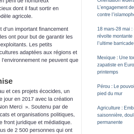
en péril de nombreux
Orientation fédéra
L’engagement de
eux dont il faut sortir en
contre l’islamop
dèle agricole.
t d’un important financement
18 mars-28 mai : 
révolte montante
les ont pour but de garantir les
l’ultime barricade
exploitants. Les petits
 cultures adaptées aux régions et
Mexique : Une to
e l’environnement ne peuvent que
zapatiste en Eur
printemps
nise
Pérou : Le pouvo
u et ces projets écocides, un
pied du mur
 jour en 2017 avec la création
Non Merci
». Soutenu par de
Agriculture : Em
ats et organisations politiques,
saisonnière, dou
le front juridique et médiatique.
permanente
plus de 2 500 personnes qui ont