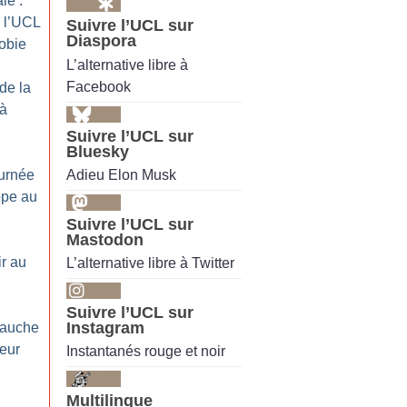
le :
 l’UCL
Suivre l’UCL sur
Diaspora
hobie
L’alternative libre à
Facebook
de la
 à
Suivre l’UCL sur
Bluesky
Adieu Elon Musk
urnée
ope au
Suivre l’UCL sur
Mastodon
ir au
L’alternative libre à Twitter
Suivre l’UCL sur
Instagram
bauche
leur
Instantanés rouge et noir
Multilingue