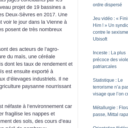
ordre dispersé
eau projet de 19 bassines a
es Deux-Sèvres en 2017. Une
Jeu vidéo : «
Fin
 voir le jour dans la Vienne à
Him
!
» Un syndi
nes posent de très nombreux
contre le sexisme
Ubisoft
ont des acteurs de l’agro-
Inceste : La plus
ture du maïs, une céréale
précoce des viol
s dont les taux de rendement et
patriarcales
ïs est ensuite exporté à
ux d’élevages industriels. Il ne
Statistique : Le
griculture paysanne nourrissant
terrorisme n’a pa
visage que l’on cr
est néfaste à l’environnement car
Métallurgie : Flo
 fragilise les nappes et
passe, Mittal rap
ement des sols, des cours d’eau