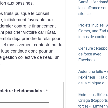
Santé : L’endomé
ion aux bassines.
la souffrance sou
s fruits puisque le conseil
silence
e, initialement favorable aux
Projets inutiles :
dernier contre le financement
Carnet, une Zad 
 pas crier victoire car l’État,
temps de confin
, semble déjà prendre le relai pour
ojet massivement contesté par la
Censure : Rappor
a lutte continue donc pour un
de force avec
 gestion collective de l’eau, un
Facebook
.
Aider une lutte «
l’extérieur
» : la 
de la clinique du
nfolettre hebdomadaire.
*
Entretien : Stép
Ortega (Rapports
force) «
Limiter n