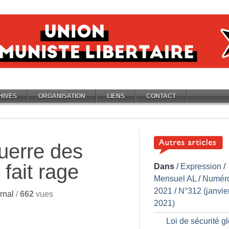
HIVES
ORGANISATION
LIENS
CONTACT
guerre des
fait rage
Dans
/
Expression
/
Mensuel AL
/
Numér
2021
/
N°312 (janvie
rnal
/
662
vues
2021)
Loi de sécurité gl