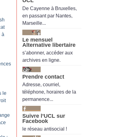
UCL
De Cayenne à Bruxelles,
en passant par Nantes,
ish
Marseille...
cat
 à
Le mensuel
Alternative libertaire
s’abonner, accéder aux
archives en ligne.
ences
Prendre contact
Adresse, courriel,
téléphone, horaires de la
s le
permanence...
oit
range
Suivre l’UCL sur
Facebook
ace
le réseau antisocial !