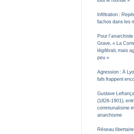
tout le monde
»
Infiltration : Repé
fachos dans les 
Pour l’anarchiste
Grave, «
La Com
légiférait, mais a
peu
»
Agression : À Lyo
fafs frappent enc
Gustave Lefrança
(1826-1901), ent
communalisme e
anarchisme
Réseau libertaire