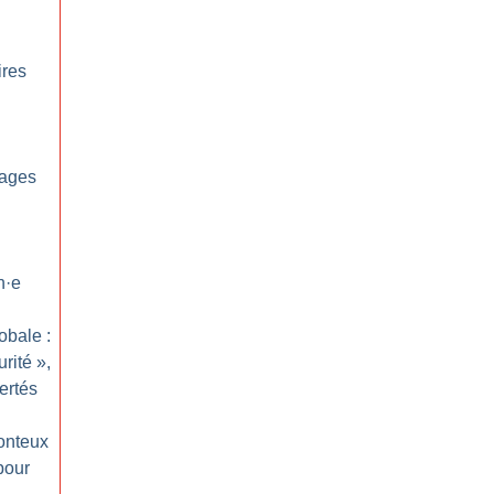
ires
sages
n
·
e
obale :
urité
»,
ertés
honteux
pour