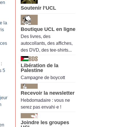
 en
Soutenir l’UCL
e la
Boutique UCL en ligne
is
Des livres, des
autocollants, des affiches,
ices
des DVD, des tee-shirts...
 :
Libération de la
Palestine
s 5
Campagne de boycott
Recevoir la newsletter
jeur
Hebdomadaire : vous ne
n
serez pas envahi·e !
Joindre les groupes
 en