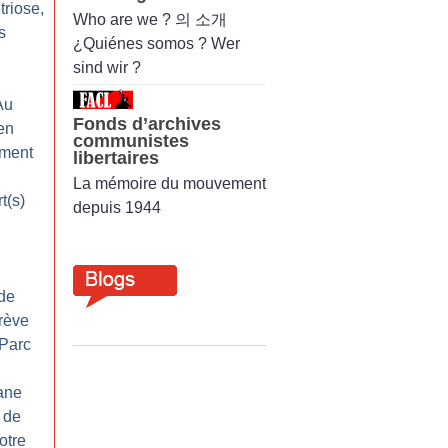
triose,
Who are we ? 의 소개
s
¿Quiénes somos ? Wer
sind wir ?
 Au
Fonds d’archives
en
communistes
ement
libertaires
La mémoire du mouvement
t(s)
depuis 1944
de
grève
 Parc
hane
 de
otre