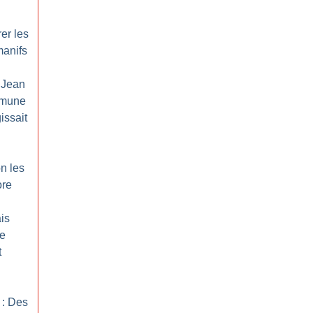
rer les
manifs
 Jean
mune
gissait
n les
ore
is
re
t
 : Des