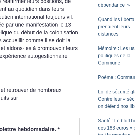
 réaffirmer leurs positions, de
dépendance
»
vent au quotidien dans leurs
outien international toujours vif.
Quand les liberta
ée par une manifestation le 13
prenaient leurs
ique du début de la colonisation
distances
ccueillir comme il se doit la
 et aidons-les à promouvoir leurs
Mémoire : Les u
politiques de la
r expérience autogestionnaire
Commune
Poème : Commu
s et retrouver de nombreux
Loi de sécurité gl
uits sur
Contre leur «
séc
.
on défend nos lib
Santé : Le bluff 
des 183 euros «
nfolettre hebdomadaire.
*