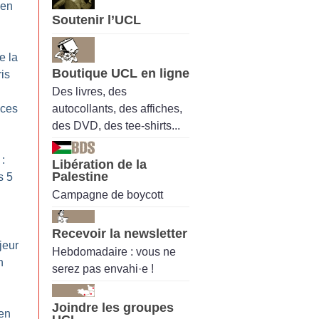
 en
Soutenir l’UCL
e la
Boutique UCL en ligne
is
Des livres, des
autocollants, des affiches,
ices
des DVD, des tee-shirts...
 :
Libération de la
Palestine
s 5
Campagne de boycott
Recevoir la newsletter
jeur
Hebdomadaire : vous ne
n
serez pas envahi·e !
Joindre les groupes
 en