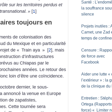
Santé : L’endomé
trôle sur les territoires perdus et
la souffrance sou
 transnational.
»
[
1
]
silence
taires toujours en
Projets inutiles :
Carnet, une Zad 
uments de colonisation des
temps de confin
 sud du Mexique et en particularité
rojet de «
Train aya
»
[
2
]
, mais
Censure : Rappor
de force avec
truction d’infrastructures
Facebook
t prévus au Chiapas par le
prochaines années. Le retour des
Aider une lutte «
donc loin d’être une coïncidence.
l’extérieur
» : la 
de la clinique du
octobre dernier, le sous-
a annoncé la venue en Europe
Entretien : Stép
ion de zapatistes,
Ortega (Rapports
es. Cette tournée sera
force) «
Limiter n