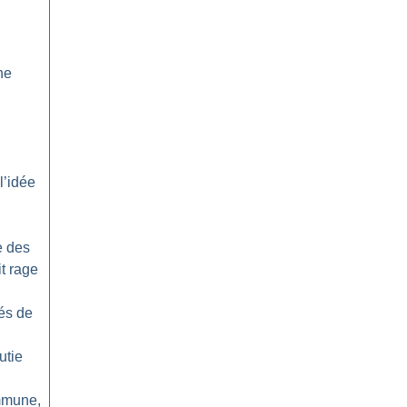
ne
l’idée
e des
t rage
és de
utie
mmune,