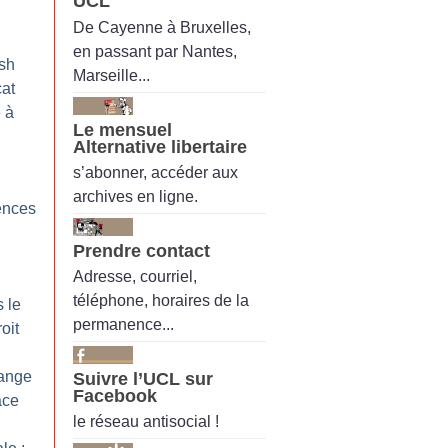
UCL
De Cayenne à Bruxelles,
en passant par Nantes,
ish
Marseille...
cat
 à
Le mensuel
Alternative libertaire
s’abonner, accéder aux
archives en ligne.
ences
Prendre contact
Adresse, courriel,
téléphone, horaires de la
s le
permanence...
oit
range
Suivre l’UCL sur
Facebook
ace
le réseau antisocial !