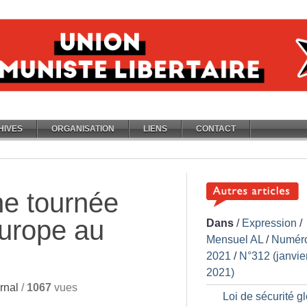
HIVES
ORGANISATION
LIENS
CONTACT
ne tournée
Europe au
Dans
/
Expression
/
Mensuel AL
/
Numér
2021
/
N°312 (janvie
2021)
rnal
/
1067
vues
Loi de sécurité gl