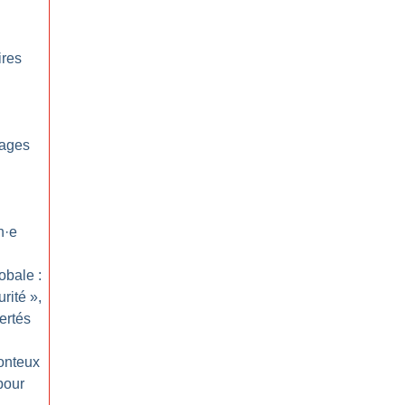
ires
sages
n
·
e
obale :
urité
»,
ertés
honteux
pour