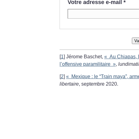
Votre adresse e-mail
*
Va
[
1
]
Jérome Baschet,
«
Au Chiapas, 
l’offensive paramilitaire
»
,
lundimati
[
2
]
«
Mexique : le “Train maya”, ar
libertaire
, septembre 2020.