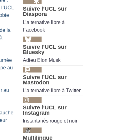
le :
 l’UCL
Suivre l’UCL sur
Diaspora
hobie
L’alternative libre à
Facebook
de la
 à
Suivre l’UCL sur
Bluesky
Adieu Elon Musk
urnée
ope au
Suivre l’UCL sur
Mastodon
ir au
L’alternative libre à Twitter
Suivre l’UCL sur
Instagram
bauche
leur
Instantanés rouge et noir
Multilingue