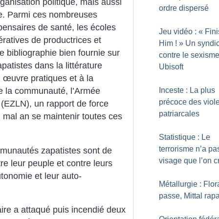
ganisation politique, mais aussi
ordre dispersé
lle. Parmi ces nombreuses
spensaires de santé, les écoles
Jeu vidéo : «
Fin
ratives de productrices et
Him
!
» Un syndi
e bibliographie bien fournie sur
contre le sexisme
apatistes dans la littérature
Ubisoft
 œuvre pratiques et à la
Inceste : La plus
de la communauté, l’Armée
précoce des viol
e (EZLN), un rapport de force
patriarcales
n mal an se maintenir toutes ces
Statistique : Le
terrorisme n’a pa
mmunautés zapatistes sont de
visage que l’on cr
re leur peuple et contre leurs
utonomie et leur auto-
Métallurgie : Flo
passe, Mittal rap
aire a attaqué puis incendié deux