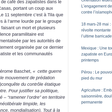
Orientation fédéra
 de café des zapatistes dans le
L’engagement de
 Casas, portant un coup aux
contre l’islamop
Le 11 septembre c’est à Tila que
és à l’arme lourde par le groupe
18 mars-28 mai : 
, faisant un mort et plusieurs
révolte montante
lence paramilitaire est
l’ultime barricade
mentalisée par les autorités de
ectement organisée par ce dernier
Mexique : Une to
patiste et les communautés
zapatiste en Eur
printemps
 Jérome Baschet,
«
cette guerre
Pérou : Le pouvo
ble mouvement de prédation
pied du mur
)conquête du contrôle étatique
Agriculture : Em
utre. Pour justifier sa politique,
saisonnière, dou
té – “ramener l’ordre” en territoire
permanente
néolibérale limpide, les
ce, mondialisation). Tout à la