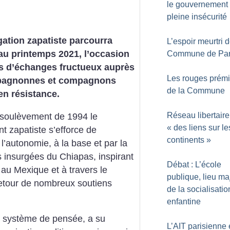
le gouvernement
pleine insécurité
ation zapatiste parcourra
L’espoir meurtri d
au printemps 2021, l’occasion
Commune de Par
s d’échanges fructueux auprès
Les rouges prém
pagnonnes et compagnons
de la Commune
en résistance.
Réseau libertaire
 soulèvement de 1994 le
«
des liens sur le
 zapatiste s’efforce de
continents
»
 l’autonomie, à la base et par la
insurgées du Chiapas, inspirant
Débat : L’école
 au Mexique et à travers le
publique, lieu ma
retour de nombreux soutiens
de la socialisatio
enfantine
e système de pensée, a su
L’AIT parisienne