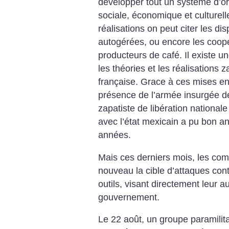
développer tout un système d’or
sociale, économique et culture
réalisations on peut citer les di
autogérées, ou encore les coopé
producteurs de café. Il existe un
les théories et les réalisations z
française. Grace à ces mises en
présence de l’armée insurgée 
zapatiste de libération national
avec l’état mexicain a pu bon a
années.
Mais ces derniers mois, les co
nouveau la cible d’attaques cont
outils, visant directement leur a
gouvernement.
Le 22 août, un groupe paramilit