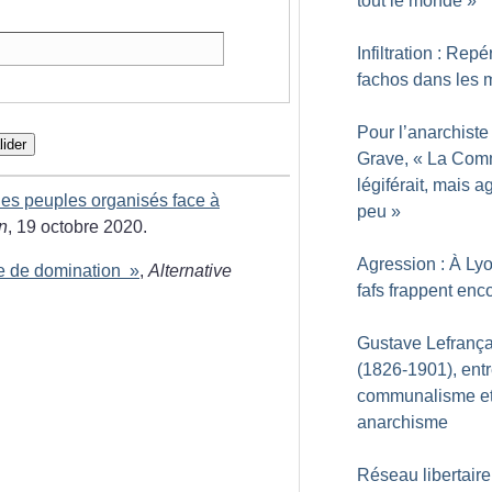
tout le monde
»
Infiltration : Repé
fachos dans les 
Pour l’anarchiste
lider
Grave, «
La Com
légiférait, mais a
les peuples organisés face à
peu
»
n
, 19 octobre 2020.
Agression : À Lyo
me de domination
»
,
Alternative
fafs frappent enc
Gustave Lefrança
(1826-1901), ent
communalisme e
anarchisme
Réseau libertaire