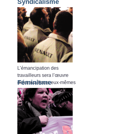
Syndicalisme
L’émancipation des
travailleurs sera l’œuvre
Féminisme
des travailleurs eux-mêmes