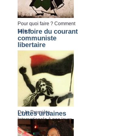
Pour quoi faire
? Comment
Histoire du courant
faire
?
communiste
libertaire
De la Première
Luttes urbaines
Internationale à nos jours.