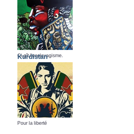
Ci-gît l’esclavagisme.
Kurdistan
Pour la liberté