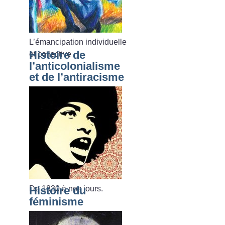
L’émancipation individuelle
Histoire de
et collective
l’anticolonialisme
et de l’antiracisme
De 1830 à nos jours.
Histoire du
féminisme