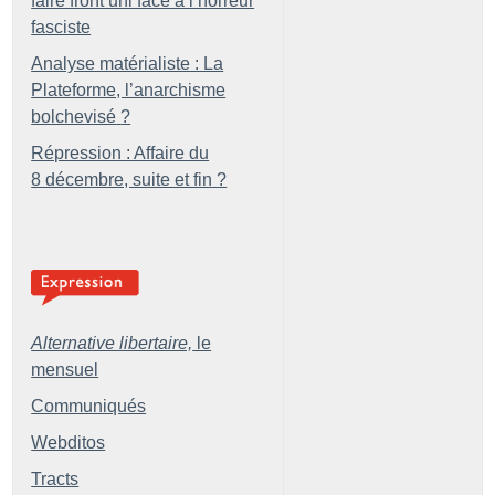
faire front uni face à l’horreur
fasciste
Analyse matérialiste : La
Plateforme, l’anarchisme
bolchevisé
?
Répression : Affaire du
8 décembre, suite et fin
?
Alternative libertaire,
le
mensuel
Communiqués
Webditos
Tracts