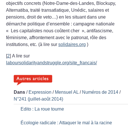
objectifs concrets (Notre-Dame-des-Landes, Blockupy,
Alternatiba, traité transatlatique, Unédic, salaires et
pensions, droit de veto…) en les situant dans une
démarche politique d’ensemble : campagne nationale
«
Les capitalistes nous coûtent cher
», antifascisme,
féminisme, affrontement avec le patronat, rôle des
institutions, etc. (à lire sur
solidaires.org
)
[
2
]
A lire sur
laboursolidarityandstruggle.org/site_francais/
Dans
/
Expression
/
Mensuel AL
/
Numéros de 2014
/
N°241 (juillet-août 2014)
Edito : La roue tourne
Écologie radicale : Attaquer le mal à la racine