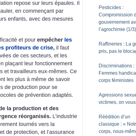
ation repose sur leurs épaules. Il
Pesticides :
s épauler, en commençant par
Compromission 
eurs enfants, avec des mesures
gouvernement a
l’agrochimie (1/3)
ficacité et pour
empêcher
les
Raffineries : La g
es profiteurs de crise
,
il faut
pris, pas le bloc
ivées de ces secteurs, et les
 en plaçant leur fonctionnement
Discriminations :
es et travailleurs eux-mêmes. Ce
Femmes handica
sont les plus à même de savoir
corps féministes
s de production pour se
tocoles de prévention adaptés.
Agressions sexue
victimes, on vous 
de la production et des
urgence réorganisés.
L’industrie
Réédition d’un
ièrement tournés vers la
classique : «
Not
corps, nous-mêm
et de protection, et l’assurance