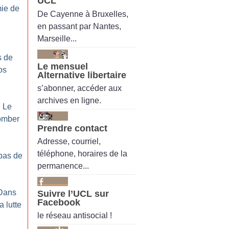
UCL
ie de
De Cayenne à Bruxelles,
en passant par Nantes,
Marseille...
s de
Le mensuel
os
Alternative libertaire
s’abonner, accéder aux
archives en ligne.
: Le
tomber
Prendre contact
Adresse, courriel,
téléphone, horaires de la
 pas de
permanence...
 Dans
Suivre l’UCL sur
Facebook
a lutte
le réseau antisocial !