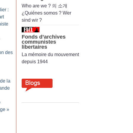
Who are we ? 의 소개
ier :
¿Quiénes somos ? Wer
rt
sind wir ?
niste
Fonds d’archives
s
communistes
libertaires
on des
La mémoire du mouvement
depuis 1944
de la
mande
e
age
»