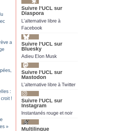
Suivre l’UCL sur
Diaspora
du
L’alternative libre à
vec
Facebook
rève a
Suivre l’UCL sur
Bluesky
age
Adieu Elon Musk
pées,
Suivre l’UCL sur
Mastodon
L’alternative libre à Twitter
lles :
croit
!
Suivre l’UCL sur
Instagram
Instantanés rouge et noir
re
es
»
Multilingue