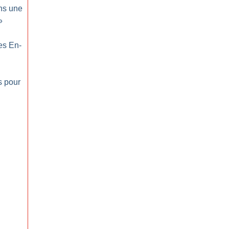
ns une
»
es En-
s pour