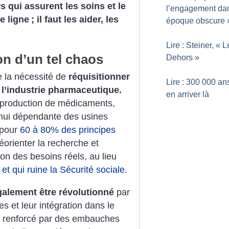
rs qui assurent les soins et le
l’engagement da
e ligne
; il faut les aider, les
époque obscure
Lire : Steiner, «
L
ion d’un tel chaos
Dehors
»
e la nécessité de
réquisitionner
Lire : 300 000 an
 l’industrie pharmaceutique.
en arriver là
a production de médicaments,
’hui dépendante des usines
 pour
60 à 80% des principes
éorienter la recherche et
on des besoins réels, au lieu
t et qui ruine la Sécurité sociale
.
galement être révolutionné
par
es et leur intégration dans le
ic renforcé par des embauches