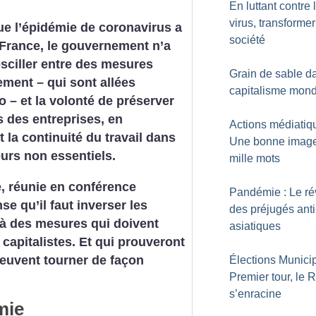
En luttant contre 
virus, transformer
e l’épidémie de coronavirus a
société
a France, le gouvernement n’a
sciller entre des mesures
Grain de sable d
ment – qui sont allées
capitalisme mond
 – et la volonté de préserver
ts des entreprises, en
Actions médiatiq
t la continuité du travail dans
Une bonne image
urs non essentiels.
mille mots
, réunie en conférence
Pandémie : Le ré
se qu’il faut inverser les
des préjugés anti
 à des mesures qui doivent
asiatiques
capitalistes. Et qui prouveront
peuvent tourner de façon
Élections Municip
Premier tour, le 
s’enracine
mie