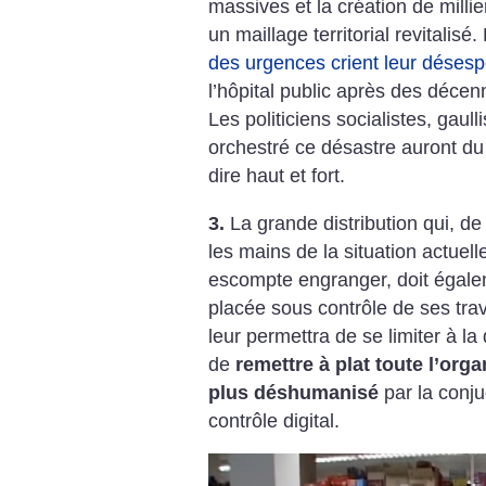
massives et la création de milli
un maillage territorial revitalis
des urgences crient leur désesp
l’hôpital public après des décen
Les politiciens socialistes, gaul
orchestré ce désastre auront du s
dire haut et fort.
3.
La grande distribution qui, de
les mains de la situation actuell
escompte engranger, doit égalem
placée sous contrôle de ses trava
leur permettra de se limiter à la 
de
remettre à plat toute l’orga
plus déshumanisé
par la conju
contrôle digital.