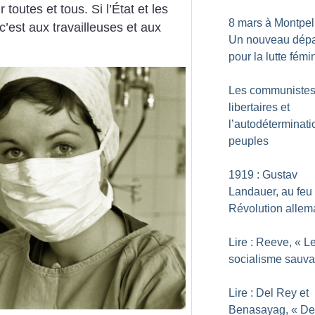
outes et tous. Si l’État et les
8 mars à Montpell
c’est aux travailleuses et aux
Un nouveau dépa
pour la lutte fémi
Les communiste
libertaires et
l’autodéterminati
peuples
1919 : Gustav
Landauer, au feu 
Révolution alle
Lire : Reeve, «
L
socialisme sauv
Lire : Del Rey et
Benasayag, «
De