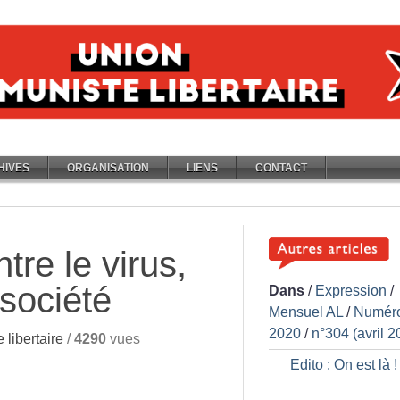
HIVES
ORGANISATION
LIENS
CONTACT
tre le virus,
 société
Dans
/
Expression
/
Mensuel AL
/
Numér
2020
/
n°304 (avril 2
libertaire
/
4290
vues
Edito : On est là
!