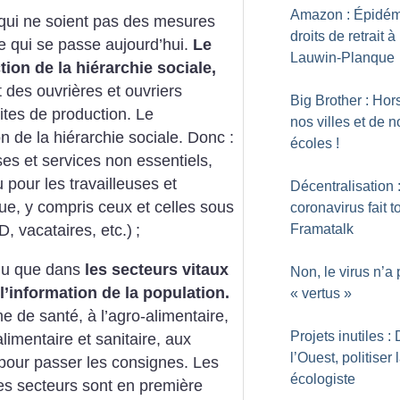
Amazon : Épidém
 qui ne soient pas des mesures
droits de retrait à
e qui se passe aujourd’hui.
Le
Lauwin-Planque
ion de la hiérarchie sociale,
t des ouvrières et ouvriers
Big Brother : Hor
sites de production. Le
nos villes et de n
n de la hiérarchie sociale. Donc :
écoles
!
ses et services non essentiels,
 pour les travailleuses et
Décentralisation 
ue, y compris ceux et celles sous
coronavirus fait 
Framatalk
D, vacataires, etc.)
;
enu que dans
les secteurs vitaux
Non, le virus n’a
 l’information de la population.
«
vertus
»
de santé, à l’agro-alimentaire,
Projets inutiles :
alimentaire et sanitaire, aux
l’Ouest, politiser l
 pour passer les consignes. Les
écologiste
 ces secteurs sont en première