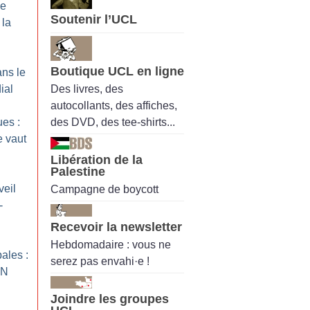
le
Soutenir l’UCL
 la
Boutique UCL en ligne
ans le
Des livres, des
ial
autocollants, des affiches,
des DVD, des tee-shirts...
ues :
 vaut
Libération de la
Palestine
veil
Campagne de boycott
-
Recevoir la newsletter
Hebdomadaire : vous ne
ales :
serez pas envahi·e !
RN
Joindre les groupes