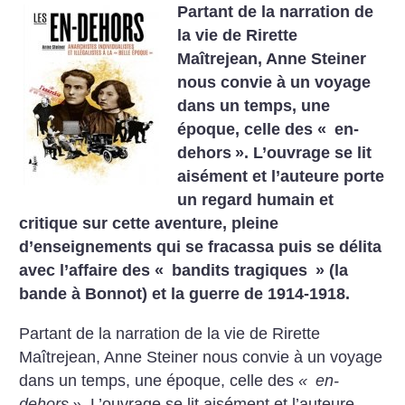
Partant de la narration de
la vie de Rirette
Maîtrejean, Anne Steiner
nous convie à un voyage
dans un temps, une
époque, celle des «
en-
dehors
». L’ouvrage se lit
aisément et l’auteure porte
un regard humain et
critique sur cette aventure, pleine
d’enseignements qui se fracassa puis se délita
avec l’affaire des «
bandits tragiques
» (la
bande à Bonnot) et la guerre de 1914-1918.
Partant de la narration de la vie de Rirette
Maîtrejean, Anne Steiner nous convie à un voyage
dans un temps, une époque, celle des
«
en-
dehors
»
. L’ouvrage se lit aisément et l’auteure