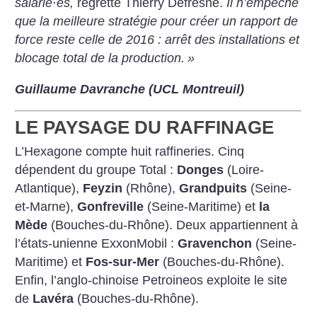
salarié
·
es,
regrette Thierry Defresne.
Il n’empêche
que la meilleure stratégie pour créer un rapport de
force reste celle de 2016 : arrêt des installations et
blocage total de la production.
»
Guillaume Davranche (UCL Montreuil)
LE PAYSAGE DU RAFFINAGE
L’Hexagone compte huit raffineries. Cinq
dépendent du groupe Total :
Donges
(Loire-
Atlantique),
Feyzin
(Rhône),
Grandpuits
(Seine-
et-Marne),
Gonfreville
(Seine-Maritime) et
la
Mède
(Bouches-du-Rhône). Deux appartiennent à
l’états-unienne ExxonMobil :
Gravenchon
(Seine-
Maritime) et
Fos-sur-Mer
(Bouches-du-Rhône).
Enfin, l’anglo-chinoise Petroineos exploite le site
de
Lavéra
(Bouches-du-Rhône).