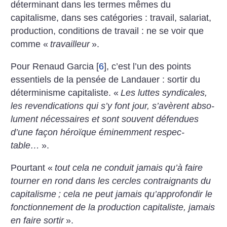
déterminant dans les termes mêmes du
capitalisme, dans ses catégories : travail, salariat,
production, condi­tions de tra­vail : ne se voir que
comme «
travailleur
».
Pour Renaud Garcia
[
6
]
, c’est l’un des points
essentiels de la pensée de Landauer : sortir du
déterminisme capitaliste. «
Les luttes syn­di­cales,
les reven­di­ca­tions qui s’y font jour, s’avèrent abso­
lu­ment néces­saires et sont sou­vent défen­dues
d’une façon héroïque émi­nem­ment res­pec­
table…
».
Pourtant «
tout cela ne conduit jamais qu’à faire
tour­ner en rond dans les cercles contrai­gnants du
capi­ta­lisme
; cela ne peut jamais qu’approfondir le
fonc­tion­ne­ment de la pro­duction capitaliste, jamais
en faire sortir
».