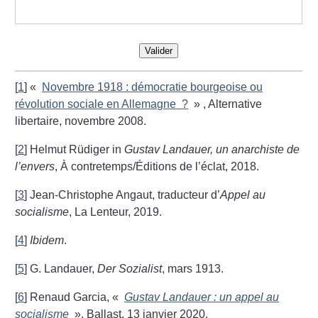
Valider
[
1
]
«
Novembre 1918 : démocratie bourgeoise ou
révolution sociale en Allemagne
?
» , Alternative
libertaire, novembre 2008.
[
2
]
Helmut Rüdiger in
Gustav Landauer, un anarchiste de
l’envers
, À contretemps/Éditions de l’éclat, 2018.
[
3
]
Jean-Christophe Angaut, traducteur d’
Appel au
socialisme
, La Lenteur, 2019.
[
4
]
Ibidem
.
[
5
]
G. Landauer,
Der Sozialist
, mars 1913.
[
6
]
Renaud Garcia, «
Gustav Landauer : un appel au
socialisme
», Ballast, 13 janvier 2020.