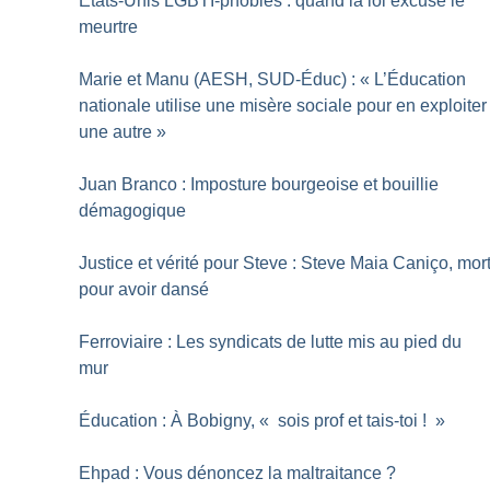
États-Unis LGBTI-phobies : quand la loi excuse le
meurtre
Marie et Manu (AESH, SUD-Éduc) : «
L’Éducation
nationale utilise une misère sociale pour en exploiter
une autre
»
Juan Branco : Imposture bourgeoise et bouillie
démagogique
Justice et vérité pour Steve : Steve Maia Caniço, mor
pour avoir dansé
Ferroviaire : Les syndicats de lutte mis au pied du
mur
Éducation : À Bobigny, «
sois prof et tais-toi
!
»
Ehpad : Vous dénoncez la maltraitance
?