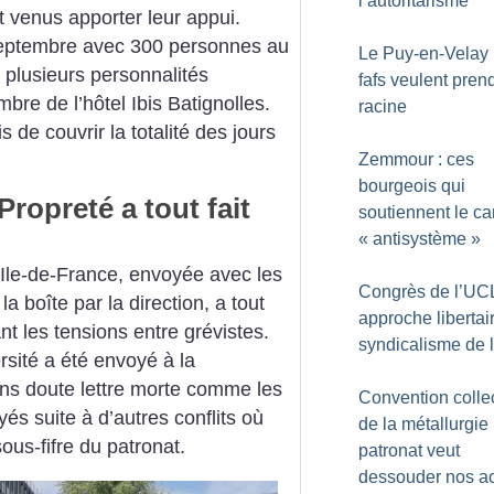
l’autoritarisme
 venus apporter leur appui.
 septembre avec 300 personnes au
Le Puy-en-Velay :
plusieurs personnalités
fafs veulent pren
bre de l’hôtel Ibis Batignolles.
racine
 de couvrir la totalité des jours
Zemmour : ces
bourgeois qui
ropreté a tout fait
soutiennent le ca
«
antisystème
»
Ile-de-France, envoyée avec les
Congrès de l’UCL
a boîte par la direction, a tout
approche libertai
ant les tensions entre grévistes.
syndicalisme de l
rsité a été envoyé à la
ans doute lettre morte comme les
Convention colle
s suite à d’autres conflits où
de la métallurgie 
ous-fifre du patronat.
patronat veut
dessouder nos a