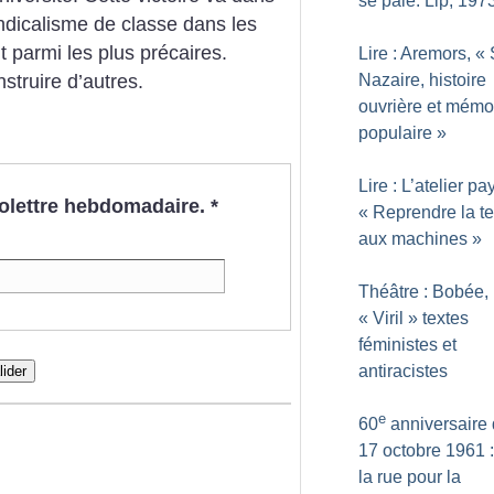
se paie. Lip, 197
yndicalisme de classe dans les
 parmi les plus précaires.
Lire : Aremors, «
Nazaire, histoire
struire d’autres.
ouvrière et mémo
populaire
»
Lire : L’atelier pa
nfolettre hebdomadaire.
*
«
Reprendre la te
aux machines
»
Théâtre : Bobée,
«
Viril
» textes
féministes et
antiracistes
lider
e
60
anniversaire
17 octobre 1961 
la rue pour la