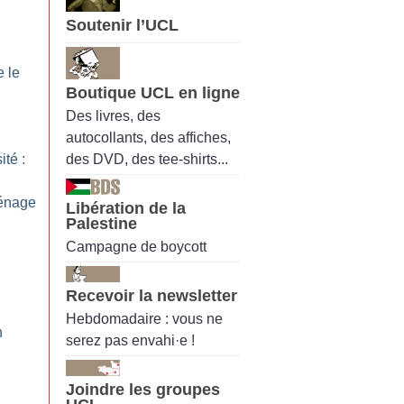
Soutenir l’UCL
e le
Boutique UCL en ligne
Des livres, des
autocollants, des affiches,
des DVD, des tee-shirts...
té :
énage
Libération de la
Palestine
Campagne de boycott
Recevoir la newsletter
Hebdomadaire : vous ne
n
serez pas envahi·e !
Joindre les groupes