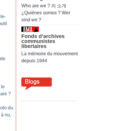
Who are we ? 의 소개
¿Quiénes somos ? Wer
le-
sind wir ?
util
Fonds d’archives
communistes
libertaires
La mémoire du mouvement
 de
depuis 1944
 le
mare
?
colo du
 à nu,