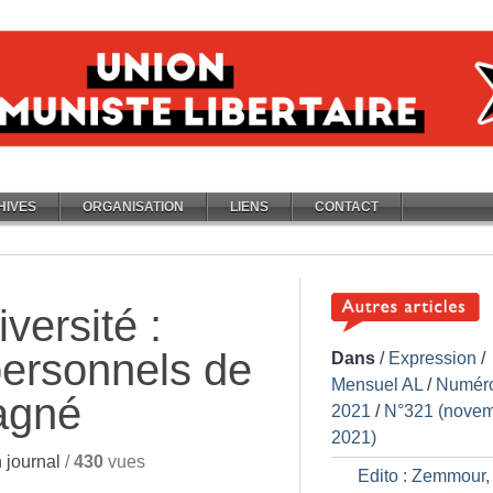
HIVES
ORGANISATION
LIENS
CONTACT
versité :
ersonnels de
Dans
/
Expression
/
Mensuel AL
/
Numér
agné
2021
/
N°321 (nove
2021)
journal
/
430
vues
Edito : Zemmour, 