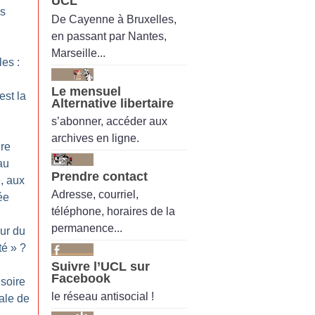
UCL
os
De Cayenne à Bruxelles,
en passant par Nantes,
Marseille...
es :
Le mensuel
est la
Alternative libertaire
s’abonner, accéder aux
archives en ligne.
ire
au
Prendre contact
, aux
Adresse, courriel,
ée
téléphone, horaires de la
permanence...
our du
té
»
?
Suivre l’UCL sur
Facebook
usoire
le réseau antisocial !
rale de