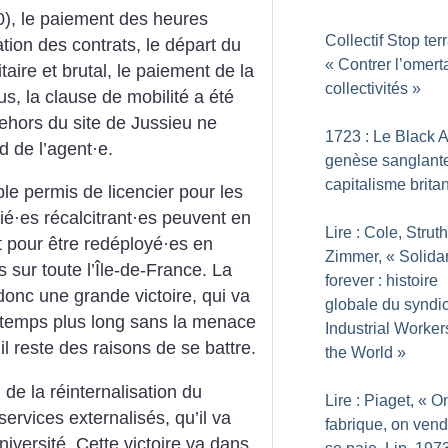
0), le paiement des heures
Collectif Stop terr
tion des contrats, le départ du
«
Contrer l’omert
taire et brutal, le paiement de la
collectivités
»
us, la clause de mobilité a été
ehors du site de Jussieu ne
1723 : Le Black A
d de l’agent
·
e.
genèse sanglant
capitalisme brita
ble permis de licencier pour les
ié
·
es récalcitrant
·
es peuvent en
Lire : Cole, Strut
at pour être redéployé
·
es en
Zimmer, «
Solidar
 sur toute l’Île-de-France. La
forever : histoire
donc une grande victoire, qui va
globale du syndi
 temps plus long sans la menace
Industrial Worker
 reste des raisons de se battre.
the World
»
 de la réinternalisation du
Lire : Piaget, «
O
rvices externalisés, qu’il va
fabrique, on vend
université. Cette victoire va dans