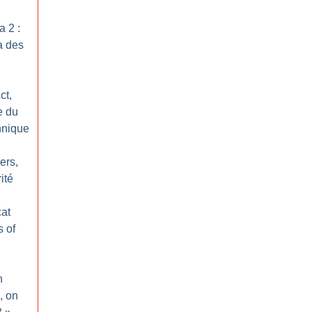
a 2 :
a des
ct,
e du
nnique
hers,
ité
cat
s of
n
, on