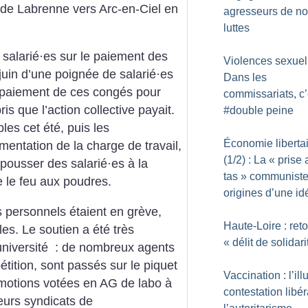
de Labrenne vers Arc-en-Ciel en
agresseurs de n
luttes
 salarié
·
es sur le paiement des
Violences sexuell
juin d’une poignée de salarié
·
es
Dans les
e paiement de ces congés pour
commissariats, c’
is que l’action collective payait.
#double peine
les cet été, puis les
Économie liberta
entation de la charge de travail,
(1/2) : La «
prise 
 pousser des salarié
·
es à la
tas
» communiste
 le feu aux poudres.
origines d’une id
s personnels étaient en grève,
Haute-Loire : ret
s. Le soutien a été très
«
délit de solidari
’université : de nombreux agents
 pétition, sont passés sur le piquet
Vaccination : l’ill
 motions votées en AG de labo à
contestation libé
ieurs syndicats de