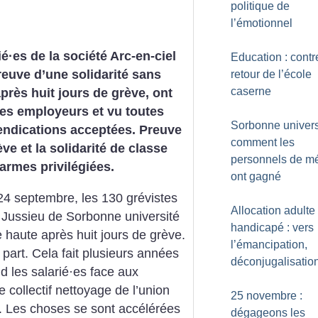
politique de
l’émotionnel
ié
·
es de la société Arc-en-ciel
Education : contr
preuve d’une solidarité sans
retour de l’école
caserne
 après huit jours de grève, ont
r les employeurs et vu toutes
Sorbonne universi
endications acceptées. Preuve
comment les
ève et la solidarité de classe
personnels de m
armes privilégiées.
ont gagné
24 septembre, les 130 grévistes
Allocation adulte
e Jussieu de Sorbonne université
handicapé : vers
te haute après huit jours de grève.
l’émancipation,
 part. Cela fait plusieurs années
déconjugalisatio
d les salarié
·
es face aux
e collectif nettoyage de l’union
25 novembre :
e. Les choses se sont accélérées
dégageons les