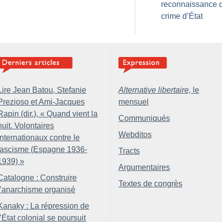
reconnaissance 
crime d’État
Lire Jean Batou, Stefanie
Alternative libertaire,
le
Prezioso et Ami-Jacques
mensuel
Rapin (dir.), «
Quand vient la
Communiqués
nuit. Volontaires
Webditos
internationaux contre le
fascisme (Espagne 1936-
Tracts
1939)
»
Argumentaires
Catalogne : Construire
Textes de congrès
l’anarchisme organisé
Kanaky : La répression de
l’État colonial se poursuit