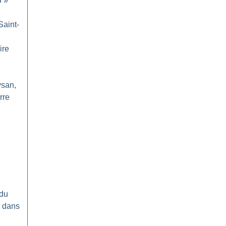
3
»
Saint-
ire
ysan,
rre
 du
: dans