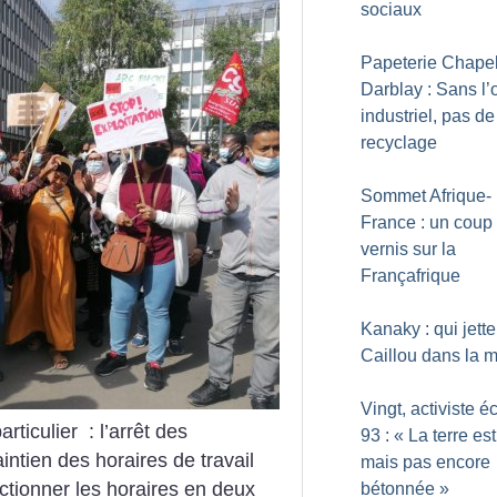
sociaux
Papeterie Chapel
Darblay : Sans l’o
industriel, pas de
recyclage
Sommet Afrique-
France : un coup
vernis sur la
Françafrique
Kanaky : qui jette
Caillou dans la 
Vingt, activiste é
rticulier : l’arrêt des
93 : «
La terre est
ntien des horaires de travail
mais pas encore
ractionner les horaires en deux
bétonnée
»