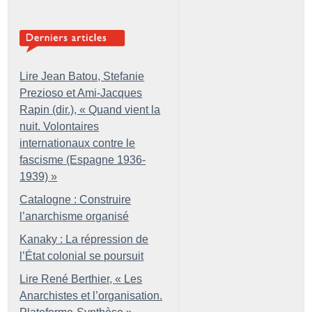
Lire Jean Batou, Stefanie
Prezioso et Ami-Jacques
Rapin (dir.), «
Quand vient la
nuit. Volontaires
internationaux contre le
fascisme (Espagne 1936-
1939)
»
Catalogne : Construire
l’anarchisme organisé
Kanaky : La répression de
l’État colonial se poursuit
Lire René Berthier, «
Les
Anarchistes et l’organisation.