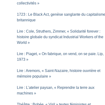
collectivités
»
1723 : Le Black Act, genèse sanglante du capitalism
britannique
Lire : Cole, Struthers, Zimmer, «
Solidarité forever :
histoire globale du syndicat Industrial Workers of the
World
»
Lire : Piaget, «
On fabrique, on vend, on se paie. Lip,
1973
»
Lire : Aremors, «
Saint-Nazaire, histoire ouvrière et
mémoire populaire
»
Lire : L’atelier paysan, «
Reprendre la terre aux
machines
»
Théâtre : Bobée, «
Viril
» textes féministes et