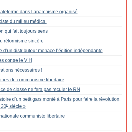
Plateforme dans l’anarchisme organisé
ciste du milieu médical
 qui fait toujours sens
du réformisme sincère
te d’un distributeur menace l’édition indépendante
tes contre le VIH
rations nécessaires
!
gines du communisme libertaire
ice de classe ne fera pas reculer le RN
stoire d’un petit gars monté à Paris pour faire la révolution,
e
 20
siècle
»
rnationale communiste libertaire