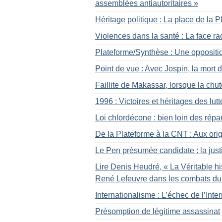
assemblées antiautoritaires
»
Héritage politique : La place de la 
Violences dans la santé : La face ra
Plateforme/Synthèse : Une opposition
Point de vue : Avec Jospin, la mort 
Faillite de Makassar, lorsque la chu
1996 : Victoires et héritages des lut
Loi chlordécone : bien loin des répa
De la Plateforme à la CNT : Aux ori
Le Pen présumée candidate : la just
Lire Denis Heudré, «
La Véritable hi
René Lefeuvre dans les combats du
Internationalisme : L’échec de l’Inte
Présomption de légitime assassinat