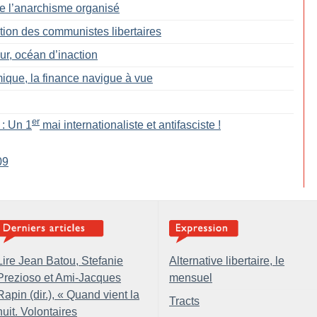
de l’anarchisme organisé
tion des communistes libertaires
, océan d’inaction
ique, la finance navigue à vue
er
 : Un 1
mai internationaliste et antifasciste
!
09
Lire Jean Batou, Stefanie
Alternative libertaire, le
Prezioso et Ami-Jacques
mensuel
Rapin (dir.), «
Quand vient la
Tracts
nuit. Volontaires