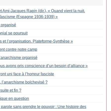
t Ami-Jacques Rapin (dir.), «
Quand vient la nuit.
le fascisme (Espagne 1936-1939)
»
 organisé
onial se poursuit
s et l’organisation. Plateforme-Synthèse
»
ent contre notre camp
 l’anarchisme organisé
us avons pris conscience d’un besoin d’alliance
»
ront uni face à l’horreur fasciste
e, l’anarchisme bolchevisé
?
uite et fin
?
tique en question
 parole sans prendre le pouvoir : Une histoire des