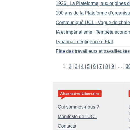
1926 : La Plateforme, aux origines 
100 ans de la Plateforme d’organisa
Communiqué UCL : Vague de chaleur
IA et impérialisme : Tempête économ
Lyhanna : négligence d’État
Fête des travailleurs et travailleuses
1
2
3
4
5
6
7
8
9
…
3
Qui sommes-nous ?
Manifeste de l'UCL
Contacts