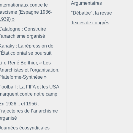
Argumentaires
internationaux contre le
fascisme (Espagne 1936-
"Débattre", la revue
1939)
»
Textes de congrès
Catalogne : Construire
l’anarchisme organisé
Kanaky : La répression de
l’État colonial se poursuit
Lire René Berthier, «
Les
Anarchistes et l’organisation.
Plateforme-Synthèse
»
Football : La FIFA et les USA
marquent contre notre camp
En 1926... et 1956 :
Trajectoires de l’anarchisme
organisé
Journées écosyndicales