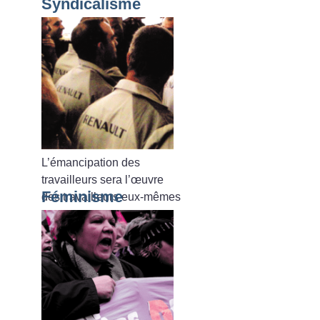
Syndicalisme
L’émancipation des
travailleurs sera l’œuvre
Féminisme
des travailleurs eux-mêmes