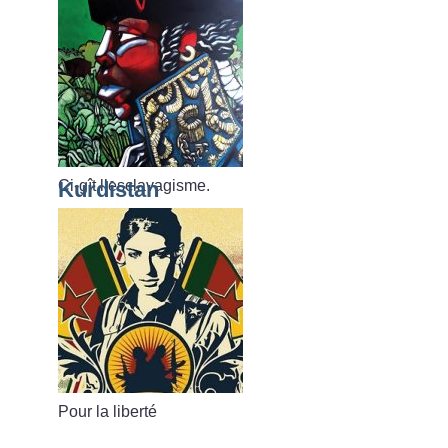
Ci-gît l’esclavagisme.
Kurdistan
Pour la liberté