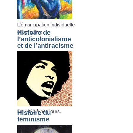
L’émancipation individuelle
Histoire de
et collective
l’anticolonialisme
et de l’antiracisme
De 1830 à nos jours.
Histoire du
féminisme