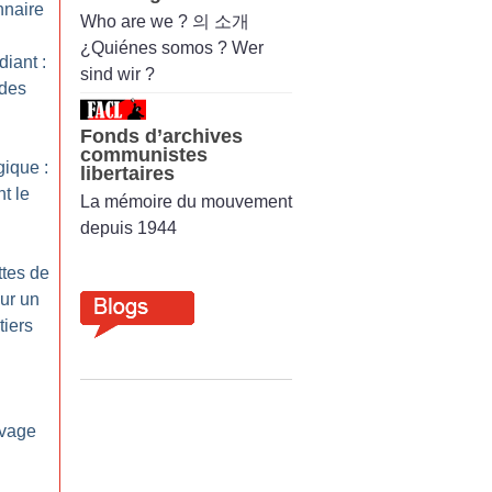
nnaire
Who are we ? 의 소개
¿Quiénes somos ? Wer
iant :
sind wir ?
 des
Fonds d’archives
communistes
gique :
libertaires
t le
La mémoire du mouvement
depuis 1944
ttes de
our un
tiers
livage