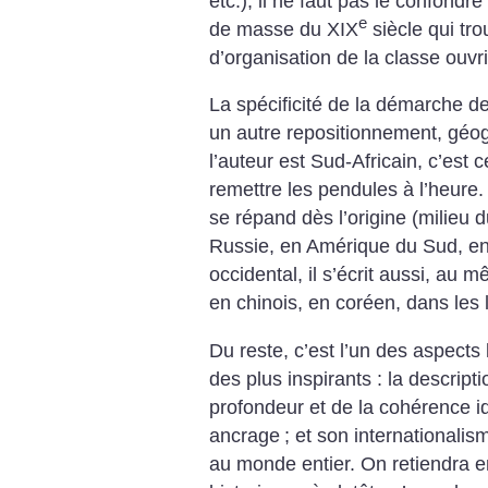
etc.), il ne faut pas le confondr
e
de masse du XIX
siècle qui tr
d’organisation de la classe ouvri
La spécificité de la démarche de
un autre repositionnement, géo
l’auteur est Sud-Africain, c’est 
remettre les pendules à l’heure.
se répand dès l’origine (milieu 
Russie, en Amérique du Sud, en
occidental, il s’écrit aussi, au 
en chinois, en coréen, dans les
Du reste, c’est l’un des aspects 
des plus inspirants : la descript
profondeur et de la cohérence i
ancrage
; et son internationalis
au monde entier.
On retiendra en