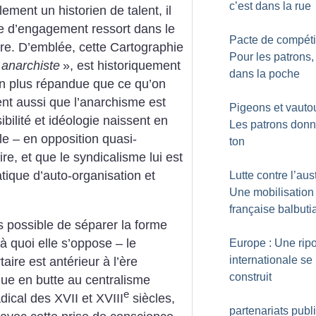
c’est dans la rue
ment un historien de talent, il
rce d’engagement ressort dans le
Pacte de compétiti
ivre. D’emblée, cette Cartographie
Pour les patrons, 
 anarchiste
», est historiquement
dans la poche
n plus répandue que ce qu’on
ient aussi que l’anarchisme est
Pigeons et vautou
bilité et idéologie naissent en
Les patrons donn
le – en opposition quasi-
ton
e, et que le syndicalisme lui est
atique d’auto-organisation et
Lutte contre l’aust
Une mobilisation
française balbuti
pas possible de séparer la forme
 quoi elle s’oppose – le
Europe : Une rip
internationale se
taire est antérieur à l’ère
construit
que en butte au centralisme
e
dical des XVII et XVIII
siècles,
partenariats publi