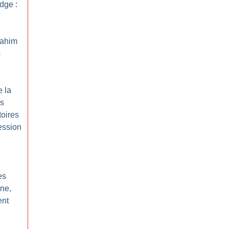
dge :
rahim
s
e la
ds
toires
ession
es
ne,
ent