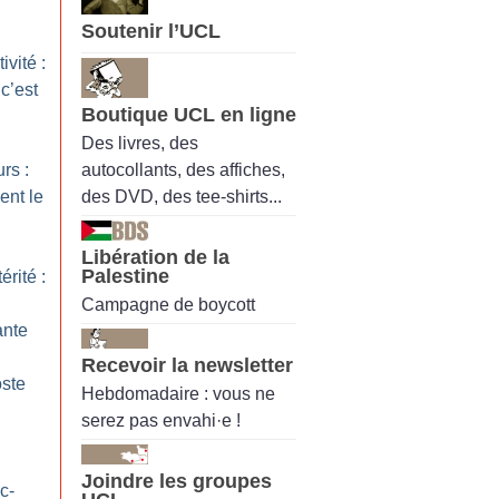
Soutenir l’UCL
vité :
c’est
Boutique UCL en ligne
Des livres, des
autocollants, des affiches,
rs :
des DVD, des tee-shirts...
ent le
Libération de la
Palestine
érité :
Campagne de boycott
ante
Recevoir la newsletter
oste
Hebdomadaire : vous ne
serez pas envahi·e !
Joindre les groupes
c-