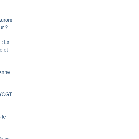
Aurore
ur
?
: La
e et
 Anne
o (CGT
 le