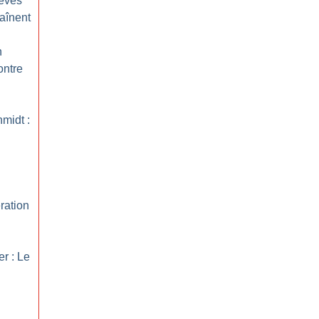
rèves
aînent
n
ontre
hmidt :
ration
er : Le