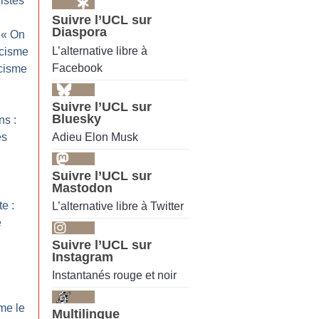
ristes
Suivre l’UCL sur
Diaspora
 «
On
L’alternative libre à
acisme
Facebook
acisme
Suivre l’UCL sur
Bluesky
ns :
Adieu Elon Musk
es
Suivre l’UCL sur
Mastodon
te :
L’alternative libre à Twitter
e
Suivre l’UCL sur
Instagram
Instantanés rouge et noir
rme le
Multilingue