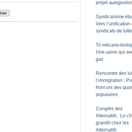
projet autogestio
lider
Syndicalisme étud
Vers l’unification
syndicats de lutte
Tri mécano-biolo
Une usine qui sen
gaz
Rencontre des lu
l’immigration : P
front uni des quar
populaires
Congrès des
Alternatifs : Le c
grandit chez les
Alternatifs