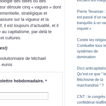
excitent les intég
onologie des idées ou des
eur déroule cinq «
vagues
» dont
Pierre Tevanian :
ementielle, stratégique et
est passé d’un r
rassure sur la vigueur et la
tranquille à un r
 il est toujours d’actualité, et il
inquiet
»
 au capitalisme, par-delà le
et cultures.
Contre les religio
Combattre tous l
est)
systèmes de
domination
volutionnaire de Michael
4 euros
Dico anticapitalis
Qu’est-ce que “ l
fétichisme de la
nfolettre hebdomadaire.
*
marchandise ”
?
CNT : le congrès
confédéral réaffi