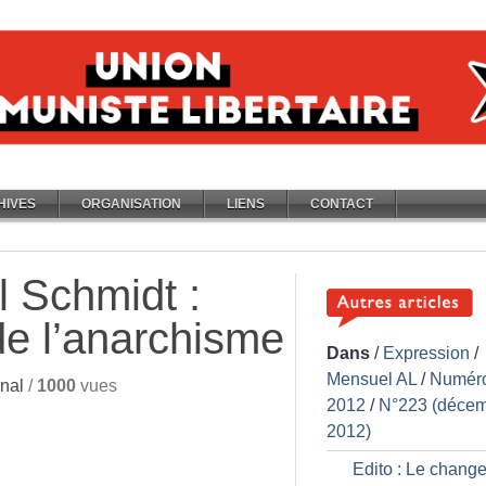
HIVES
ORGANISATION
LIENS
CONTACT
l Schmidt :
de l’anarchisme
Dans
/
Expression
/
Mensuel AL
/
Numér
nal
/
1000
vues
2012
/
N°223 (déce
2012)
Edito : Le chang