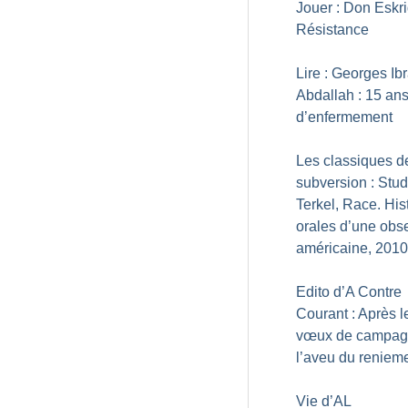
Jouer : Don Eskri
Résistance
Lire : Georges Ib
Abdallah : 15 an
d’enfermement
Les classiques d
subversion : Stu
Terkel, Race. His
orales d’une obs
américaine, 2010
Edito d’A Contre
Courant : Après l
vœux de campag
l’aveu du reniem
Vie d’AL