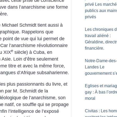
e avec cette prise de conscience
privé Les marché
ouve dans l’anarchisme une forme
publics aux main
ère.
privés
 Michael Schmidt tient aussi à
Les chroniques 
graphique. Rappelons que
travail aliéné :
ce point de vue qui lui permet de
Géraldine, directr
 Car l’anarchisme révolutionnaire
financière.
e
du XIX
siècle) à Cuba, en
 Asie. Loin d’être seulement
Notre-Dame-des-
même titre et avec la même force,
Landes Le
 langues d’Afrique subsaharienne.
gouvernement s’e
les plus passionnants du livre, et
Eglises et maria
ion par M. Schmidt de la
gay : À bas l’ordr
déologique de l’anarchisme, son
moral
me natif, ce souffle qui se propage
fin l’intelligence de l’exposé
Civitas : Les ho