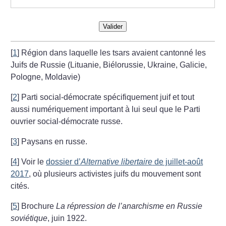
Valider
[
1
]
Région dans laquelle les tsars avaient cantonné les
Juifs de Russie (Lituanie, Biélorussie, Ukraine, Galicie,
Pologne, Moldavie)
[
2
]
Parti social-démocrate spécifiquement juif et tout
aussi numériquement important à lui seul que le Parti
ouvrier social-démocrate russe.
[
3
]
Paysans en russe.
[
4
]
Voir le
dossier d’
Alternative libertaire
de juillet-août
2017
, où plusieurs activistes juifs du mouvement sont
cités.
[
5
]
Brochure
La répression de l’anarchisme en Russie
soviétique
, juin 1922.