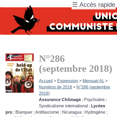
☰ Accès rapide
N°286
(septembre 2018)
Accueil
>
Expression
>
Mensuel AL
>
Numéros de 2018
>
N°286 (septembre
2018)
Assurance Chômage
; Psychiatrie
;
Syndicalisme international
;
Lycées
pro
; Blanquer
; Antifascisme
; Nicaragua
; Hydrogène
;