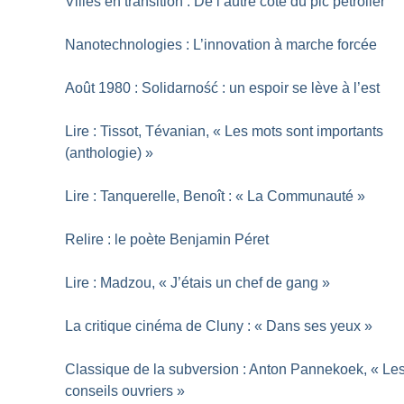
Villes en transition : De l’autre côté du pic pétrolier
Nanotechnologies : L’innovation à marche forcée
Août 1980 : Solidarność : un espoir se lève à l’est
Lire : Tissot, Tévanian, «
Les mots sont importants
(anthologie)
»
Lire : Tanquerelle, Benoît : «
La Communauté
»
Relire : le poète Benjamin Péret
Lire : Madzou, «
J’étais un chef de gang
»
La critique cinéma de Cluny : «
Dans ses yeux
»
Classique de la subversion : Anton Pannekoek, «
Le
conseils ouvriers
»