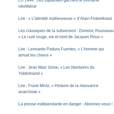
En 1994 : Les zapatistes gâchent le triomphe
néolibéral
Lire : «
L’identité malheureuse
» d’Alain Finkielkraut
Les classiques de la subversion : Dominic Rousseau
«
Le curé rouge, vie et mort de Jacques Roux
»
Lire : Leonardo Padura Fuentes, «
L’homme qui
aimait les chiens
»
Lire : Jean Marc Izrine, «
Les libertaires du
Yiddishland
»
Lire : Frank Mintz, «
Histoire de la mouvance
anarchiste
»
La presse indépendante en danger : Abonnez-vous
!