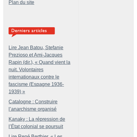
Plan du site
Lire Jean Batou, Stefanie
Prezioso et Ami-Jacques
Rapin (dir.), «
Quand vient la
nuit. Volontaires
internationaux contre le
fascisme (Espagne 1936-
1939)
»
Catalogne : Construire
l’anarchisme organisé
Kanaky : La répression de
l’État colonial se poursuit
Lire René Berthier, «
Les