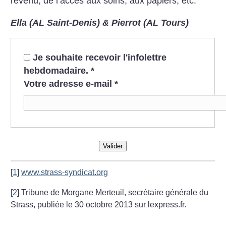
revenu, de l’accès aux soins, aux papiers, etc.
Ella (AL Saint-Denis) & Pierrot (AL Tours)
Je souhaite recevoir l'infolettre
hebdomadaire.
*
Votre adresse e-mail
*
Valider
[
1
]
www.strass-syndicat.org
[
2
]
Tribune de Morgane Merteuil, secrétaire générale du
Strass, publiée le 30 octobre 2013 sur lexpress.fr.