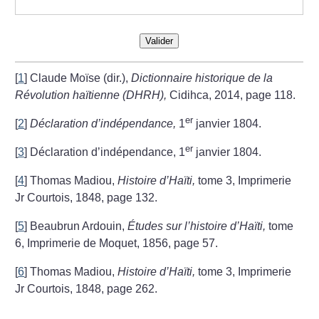
Valider
[
1
]
Claude Moïse (dir.),
Dictionnaire historique de la
Révolution haïtienne (DHRH),
Cidihca, 2014, page 118.
er
[
2
]
Déclaration d’indépendance,
1
janvier 1804.
er
[
3
]
Déclaration d’indépendance, 1
janvier 1804.
[
4
]
Thomas Madiou,
Histoire d’Haïti,
tome 3, Imprimerie
Jr Courtois, 1848, page 132.
[
5
]
Beaubrun Ardouin,
Études sur l’histoire d’Haïti,
tome
6, Imprimerie de Moquet, 1856, page 57.
[
6
]
Thomas Madiou,
Histoire d’Haïti,
tome 3, Imprimerie
Jr Courtois, 1848, page 262.