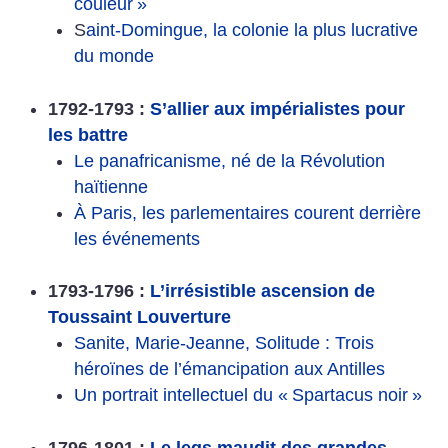
couleur
»
S
aint-Domingue, la colonie la plus lucrative
du monde
1792-1793 :
S’allier aux impérialistes pour
les battre
Le panafricanisme, né de la Révolution
haïtienne
À Paris, les parlementaires courent derrière
les événements
1793-1796 :
L’irrésistible ascension de
Toussaint Louverture
Sanite, Marie-Jeanne, Solitude : Trois
héroïnes de l’émancipation aux Antilles
Un portrait intellectuel du «
Spartacus noir
»
1796-1801 :
Le legs maudit des grandes