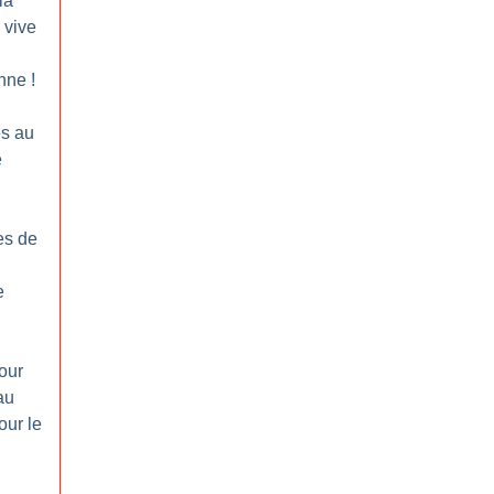
la
 vive
enne
!
es au
é
es de
e
our
au
our le