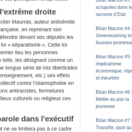
Bilan Macron #3 
scrupules dans l
’extrême droite
racisme d’Etat
iter Maurras, auteur antisémite
Bilan Macron #4 
Française, en reprenant son
Greenwashing et
défendre devant ses députés les
fausses promess
loi «
séparatisme
». Cette loi
remier lieu les personnes
Bilan Macron #5 
elle, les désignant comme un
impéralisme
 longue série de lois liberticides
économique, répr
Renseignement, etc.) ses effets
et meurtrier
ollectif contre l’islamophobie en
ons antiracistes, fermetures
Bilan Macron #6 
ieux culturels ou religieux ces
Mettre au pas la
jeunesse
parole dans l’exécutif
Bilan Macron #7 
Travaille, quoi qu
 ne se limitera pas à ce cadre