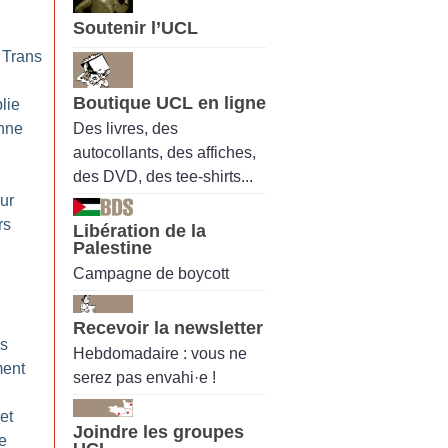
Soutenir l’UCL
 Trans
Boutique UCL en ligne
blie
Des livres, des
nne
autocollants, des affiches,
des DVD, des tee-shirts...
our
rs
Libération de la
Palestine
Campagne de boycott
Recevoir la newsletter
es
Hebdomadaire : vous ne
ment
serez pas envahi·e !
et
Joindre les groupes
le