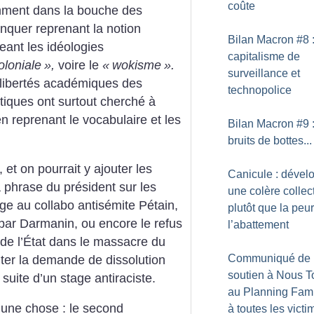
coûte
tamment dans la bouche des
anquer reprenant la notion
Bilan Macron #8 
geant les idéologies
capitalisme de
oloniale
»,
voire le
«
wokisme
».
surveillance et
 libertés académiques des
technopolice
atiques ont surtout cherché à
en reprenant le vocabulaire et les
Bilan Macron #9 
bruits de bottes...
, et on pourrait y ajouter les
Canicule : dével
la phrase du président sur les
une colère collec
e au collabo antisémite Pétain,
plutôt que la peur
 par Darmanin, ou encore le refus
l’abattement
 de l’État dans le massacre du
Communiqué de
ter la demande de dissolution
soutien à Nous T
 suite d’un stage antiraciste.
au Planning Famil
 une chose : le second
à toutes les vict