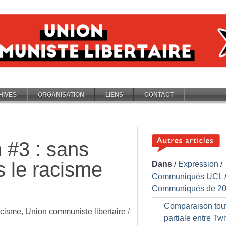
HIVES
ORGANISATION
LIENS
CONTACT
 #3 : sans
s le racisme
Dans
/
Expression
/
Communiqués UCL
Communiqués de 2
Comparaison tout 
acisme
,
Union communiste libertaire
/
partiale entre Twit