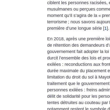
ciblent les personnes racisées, 
musulmanes ou perçues comme t
moment qu’il s’agira de la «
prem
terrorisme
; nous savons aujourd
première d’une longue série
[
1
]
.
En 2018, après une première loi 
de rétention des demandeurs d’a
gouvernement fait adopter la loi
durcit l’ensemble des lois et p
exilées : reconductions aux fron
durée maximale du placement e
limitation du droit du sol à Mayo
traitement que le gouvernement
personnes exilées : freins admini
délit de solidarité pour les per
tentes détruites au couteau par l
notamment restent le symbole d