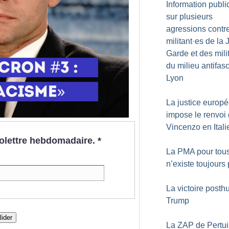
Information publ
sur plusieurs
agressions contr
militant
·
es de la 
Garde et des mili
du milieu antifasc
Lyon
La justice europ
impose le renvoi
Vincenzo en Itali
nfolettre hebdomadaire.
*
La PMA pour tou
n’existe toujours
La victoire post
Trump
lider
La ZAP de Pertui