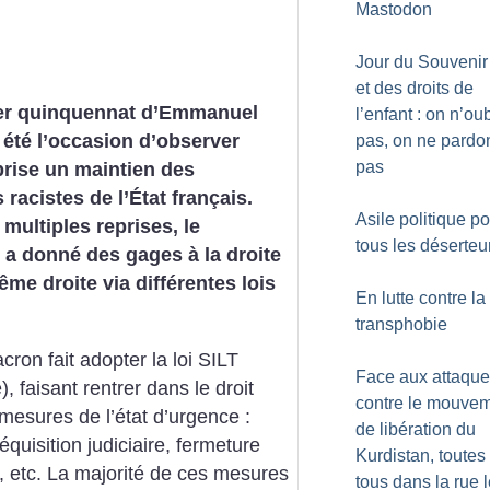
Mastodon
Jour du Souvenir
et des droits de
er quinquennat d’Emmanuel
l’enfant : on n’ou
été l’occasion d’observer
pas, on ne pardo
pas
rise un maintien des
 racistes de l’État français.
Asile politique p
 multiples reprises, le
tous les déserteu
 a donné des gages à la droite
rême droite via différentes lois
En lutte contre la
transphobie
ron fait adopter la loi SILT
Face aux attaqu
), faisant rentrer dans le droit
contre le mouve
esures de l’état d’urgence :
de libération du
équisition judiciaire, fermeture
Kurdistan, toutes 
e, etc. La majorité de ces mesures
tous dans la rue 