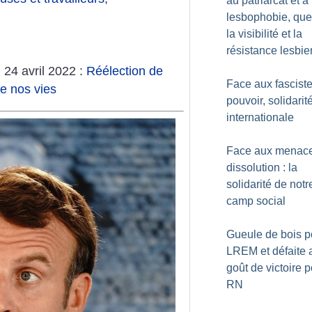
au patriarcat et à 
lesbophobie, que
la visibilité et la
résistance lesbi
 24 avril 2022 :
Réélection de
Face aux fascist
de nos vies
pouvoir, solidarit
internationale
Face aux menac
dissolution : la
solidarité de notr
camp social
Gueule de bois p
LREM et défaite 
goût de victoire p
RN