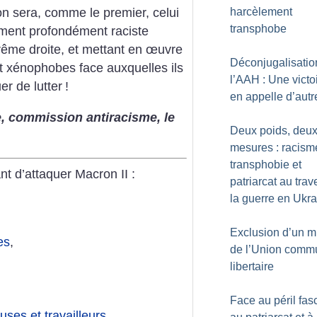
harcèlement
 sera, comme le premier, celui
transphobe
ement profondément raciste
xtrême droite, et mettant en œuvre
Déconjugalisatio
et xénophobes face auxquelles ils
l’AAH : Une victo
er de lutter
!
en appelle d’autr
, commission antiracisme, le
Deux poids, deu
mesures : racism
transphobie et
nt d’attaquer Macron II :
patriarcat au trav
la guerre en Ukr
Exclusion d’un mi
es
,
de l’Union comm
libertaire
Face au péril fasc
euses et travailleurs
,