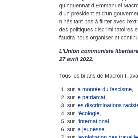
quinquennat d’Emmanuel Macron
d’un président et d’un gouvern
n’hésitant pas à flirter avec l’e
des politiques discriminatoires 
faudra nous organiser et continu
L’Union communiste libertaire
27 avril 2022.
Tous les bilans de Macron I, ava
sur
la montée du fascisme
,
sur
le patriarcat
,
sur
les discriminations racist
sur
l’écologie
,
sur
l’international
,
sur
la jeunesse
,
sur
l’exploitation des travaill