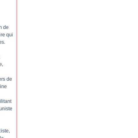
n de
ire qui
es.
x
e,
ers de
aine
litant
uniste
iste,