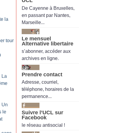
UCL
De Cayenne à Bruxelles,
en passant par Nantes,
te la
Marseille...
Le mensuel
er tour
Alternative libertaire
s’abonner, accéder aux
u
archives en ligne.
Prendre contact
: La
Adresse, courriel,
rême
téléphone, horaires de la
permanence...
: Un
 le
Suivre l’UCL sur
Facebook
at
le réseau antisocial !