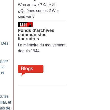
Who are we ? 의 소개
¿Quiénes somos ? Wer
:
sind wir ?
Fonds d’archives
communistes
libertaires
: Des
La mémoire du mouvement
depuis 1944
opper
tive
 et
outes,
ial, et
imes de