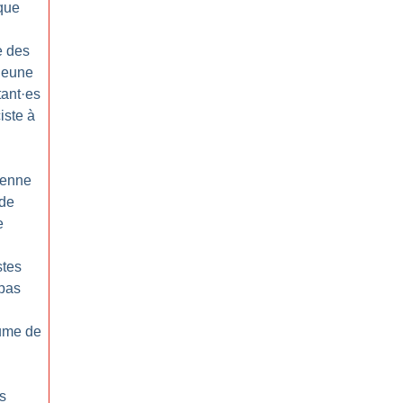
ique
e des
Jeune
tant
·
es
iste à
éenne
 de
e
stes
 pas
hume de
s