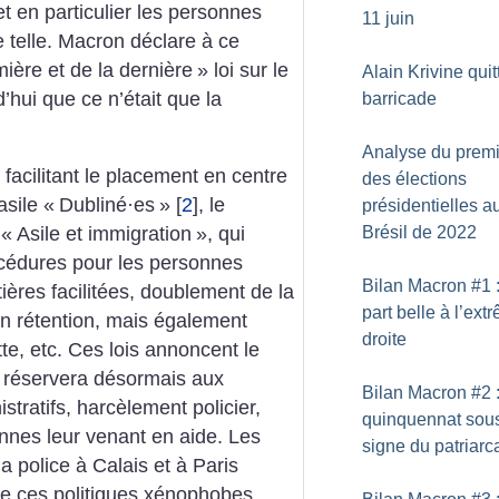
et en particulier les personnes
11 juin
elle. Macron déclare à ce
ière et de la dernière
» loi sur le
Alain Krivine quit
’hui que ce n’était que la
barricade
Analyse du premi
facilitant le placement en centre
des élections
sile «
Dubliné
·
es
»
[
2
]
, le
présidentielles a
Brésil de 2022
 «
Asile et immigration
», qui
rocédures pour les personnes
Bilan Macron #1 
tières facilitées, doublement de la
part belle à l’ext
n rétention, mais également
droite
tte, etc. Ces lois annoncent le
 réservera désormais aux
Bilan Macron #2 
stratifs, harcèlement policier,
quinquennat sous
sonnes leur venant en aide. Les
signe du patriarc
a police à Calais et à Paris
e ces politiques xénophobes.