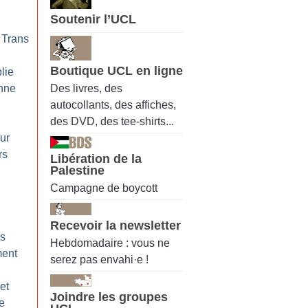
Soutenir l’UCL
 Trans
Boutique UCL en ligne
blie
Des livres, des
nne
autocollants, des affiches,
des DVD, des tee-shirts...
our
rs
Libération de la
Palestine
Campagne de boycott
Recevoir la newsletter
es
Hebdomadaire : vous ne
ment
serez pas envahi·e !
et
Joindre les groupes
le