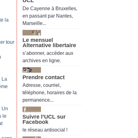
UCL
De Cayenne à Bruxelles,
en passant par Nantes,
te la
Marseille...
Le mensuel
er tour
Alternative libertaire
s’abonner, accéder aux
u
archives en ligne.
Prendre contact
: La
Adresse, courriel,
rême
téléphone, horaires de la
permanence...
: Un
 le
Suivre l’UCL sur
Facebook
at
le réseau antisocial !