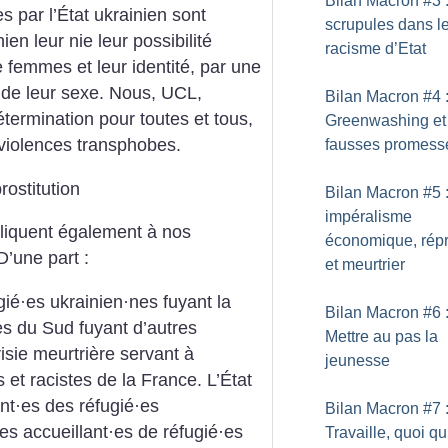
Bilan Macron #3 
par l’État ukrainien sont
scrupules dans l
ien leur nie leur possibilité
racisme d’Etat
 femmes et leur identité, par une
t de leur sexe. Nous, UCL,
Bilan Macron #4 
étermination pour toutes et tous,
Greenwashing et
violences transphobes.
fausses promess
rostitution
Bilan Macron #5 
impéralisme
liquent également à nos
économique, répr
 D’une part :
et meurtrier
gié
·
es ukrainien
·
nes fuyant la
Bilan Macron #6 
es du Sud fuyant d’autres
Mettre au pas la
risie meurtrière servant à
jeunesse
 et racistes de la France.
L’État
nt
·
es des réfugié
·
es
Bilan Macron #7 
les accueillant
·
es de réfugié
·
es
Travaille, quoi qu