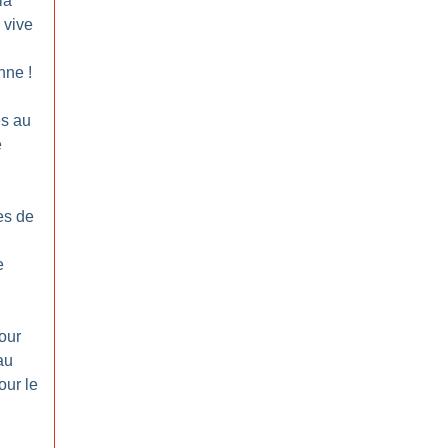
la
 vive
enne
!
es au
é
es de
e
our
au
our le