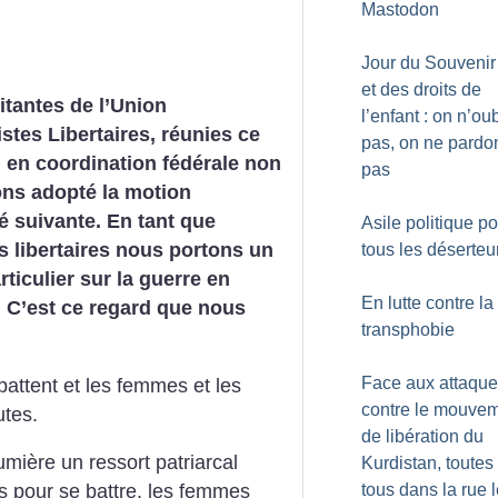
Mastodon
Jour du Souvenir
et des droits de
itantes de l’Union
l’enfant : on n’ou
es Libertaires, réunies ce
pas, on ne pardo
 en coordination fédérale non
pas
ons adopté la motion
té suivante. En tant que
Asile politique p
s libertaires nous portons un
tous les déserteu
rticulier sur la guerre en
En lutte contre la
 C’est ce regard que nous
transphobie
Face aux attaqu
battent et les femmes et les
contre le mouve
utes.
de libération du
mière un ressort patriarcal
Kurdistan, toutes 
tous dans la rue 
ts pour se battre, les femmes