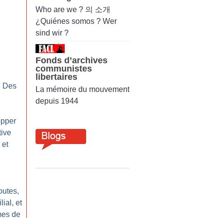
Who are we ? 의 소개
¿Quiénes somos ? Wer
:
sind wir ?
Fonds d’archives
communistes
libertaires
: Des
La mémoire du mouvement
depuis 1944
opper
tive
 et
outes,
ial, et
imes de