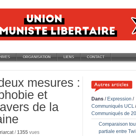
HIVES
ORGANISATION
LIENS
CONTACT
deux mesures :
phobie et
Dans
/
Expression
/
ravers de la
Communiqués UCL
Communiqués de 2
aine
Comparaison tout 
partiale entre Twit
iarcat
/
1355
vues