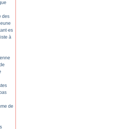
ique
e des
Jeune
tant
·
es
iste à
éenne
 de
e
stes
 pas
hume de
s