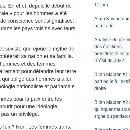
11 juin
es. En effet, depuis le début de
rale
» pour les hommes a été
Alain Krivine quit
 de conscience sont stigmatisés.
barricade
 dans les pays voisins avec leurs
Analyse du premi
des élections
te et sexiste qui rejoue le mythe de
présidentielles a
tèéerait sa nation et sa famille.
Brésil de 2022
es hommes et des femmes
airement pour défendre leur terre
Bilan Macron #1 
tat qui oblige des hommes à aller
part belle à l’ext
logie nationaliste et patriarcale.
droite
mmes pour la paix entre les
Bilan Macron #2 
 mourir pour une idéologie
quinquennat sous
 pas un privilège.
signe du patriarc
 fuir
? Non. Les femmes trans,