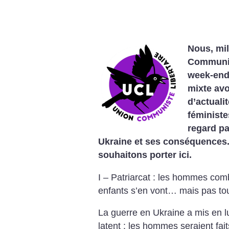
Nous, mil
Communist
week-end
mixte av
d’actuali
féministe
regard pa
Ukraine et ses conséquences.
souhaitons porter ici.
I – Patriarcat : les hommes com
enfants s’en vont… mais pas to
La guerre en Ukraine a mis en lu
latent : les hommes seraient fai