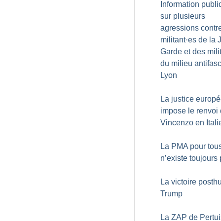
Information publ
sur plusieurs
agressions contr
militant
·
es de la 
Garde et des mili
du milieu antifasc
Lyon
La justice europ
impose le renvoi
Vincenzo en Itali
La PMA pour tou
n’existe toujours
La victoire post
Trump
La ZAP de Pertui