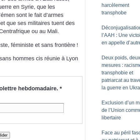
harcèlement
erre en Syrie, que les
transphobe
men sont le fait d’armes
 et que ses militaires tuent des
Déconjugalisatio
 Centrafrique ou au Mali.
l’AAH : Une victo
en appelle d’autr
iste, féministe et sans frontière
!
Deux poids, deu
é sans hommes cis réunie à Lyon
mesures : racism
transphobie et
patriarcat au trav
la guerre en Ukr
nfolettre hebdomadaire.
*
Exclusion d’un mi
de l’Union comm
libertaire
Face au péril fasc
lider