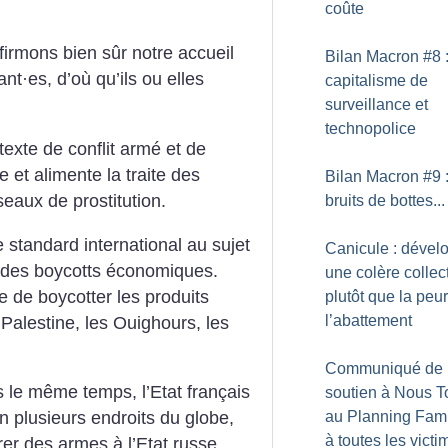
coûte
ffirmons bien sûr notre accueil
Bilan Macron #8 
ant
·
es, d’où qu’ils ou elles
capitalisme de
surveillance et
technopolice
exte de conflit armé et de
et alimente la traite des
Bilan Macron #9 
eaux de prostitution.
bruits de bottes...
standard international au sujet
Canicule : dével
t des boycotts économiques.
une colère collec
e de boycotter les produits
plutôt que la peur
l’abattement
 Palestine, les Ouighours, les
Communiqué de
 le même temps, l’Etat français
soutien à Nous T
au Planning Famil
n plusieurs endroits du globe,
à toutes les vict
vrer des armes à l’Etat russe,