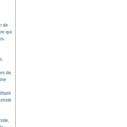
n de
ire qui
es.
x
e,
ers de
aine
litant
uniste
iste,