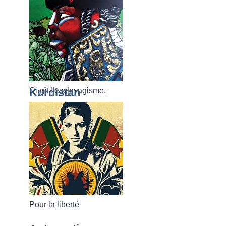
Ci-gît l’esclavagisme.
Kurdistan
Pour la liberté