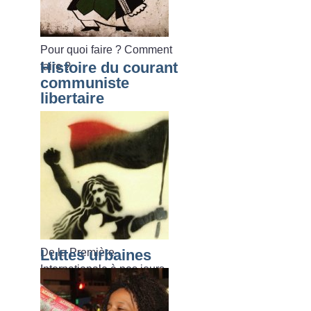
Pour quoi faire
? Comment
Histoire du courant
faire
?
communiste
libertaire
De la Première
Luttes urbaines
Internationale à nos jours.