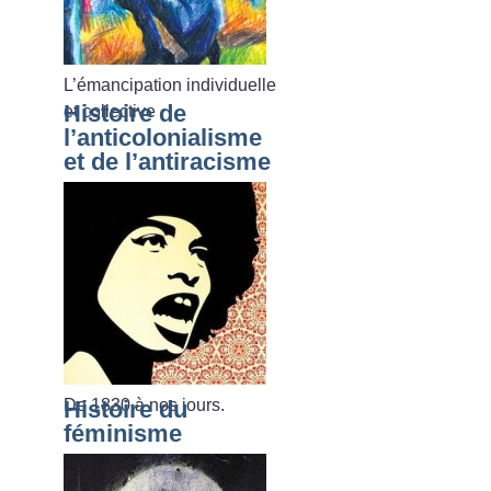
L’émancipation individuelle
Histoire de
et collective
l’anticolonialisme
et de l’antiracisme
De 1830 à nos jours.
Histoire du
féminisme